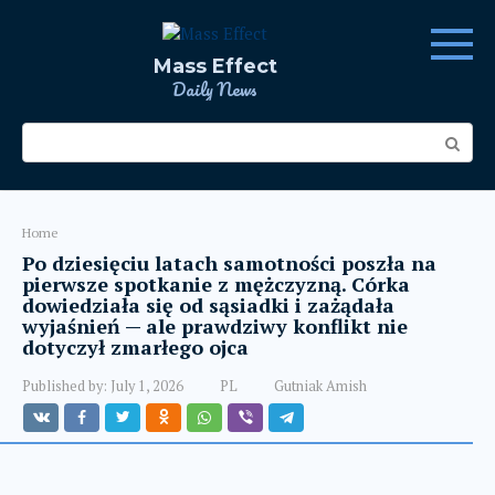
Skip
to
content
Mass Effect
Daily News
Search:
Home
Po dziesięciu latach samotności poszła na
pierwsze spotkanie z mężczyzną. Córka
dowiedziała się od sąsiadki i zażądała
wyjaśnień — ale prawdziwy konflikt nie
dotyczył zmarłego ojca
Published by:
July 1, 2026
PL
Gutniak Amish