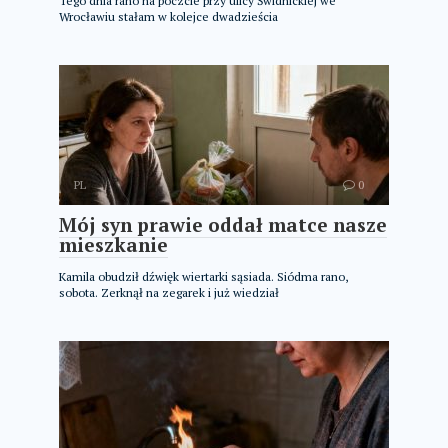
Tego dnia rano na poczcie przy ulicy Świdnickiej we
Wrocławiu stałam w kolejce dwadzieścia
PL
0
Mój syn prawie oddał matce nasze
mieszkanie
Kamila obudził dźwięk wiertarki sąsiada. Siódma rano,
sobota. Zerknął na zegarek i już wiedział