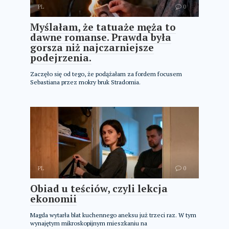
PL
0
Myślałam, że tatuaże męża to
dawne romanse. Prawda była
gorsza niż najczarniejsze
podejrzenia.
Zaczęło się od tego, że podążałam za fordem focusem
Sebastiana przez mokry bruk Stradomia.
PL
0
Obiad u teściów, czyli lekcja
ekonomii
Magda wytarła blat kuchennego aneksu już trzeci raz. W tym
wynajętym mikroskopijnym mieszkaniu na