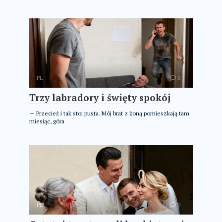
PL
0
Trzy labradory i święty spokój
— Przecież i tak stoi pusta. Mój brat z żoną pomieszkają tam
miesiąc, góra
PL
0