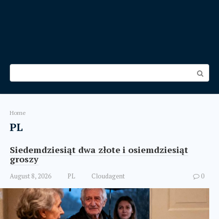
Search:
Home
PL
Siedemdziesiąt dwa złote i osiemdziesiąt
groszy
August 8, 2026
PL
Cloudagent
0