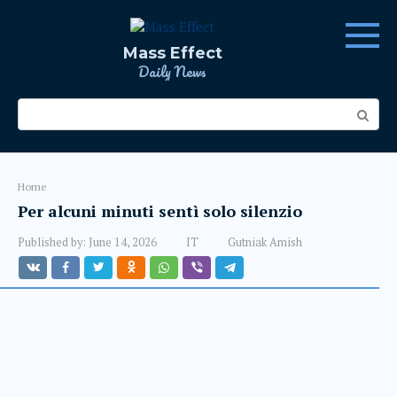
Skip
to
content
Mass Effect
Daily News
Search:
Home
Per alcuni minuti sentì solo silenzio
Published by:
June 14, 2026
IT
Gutniak Amish