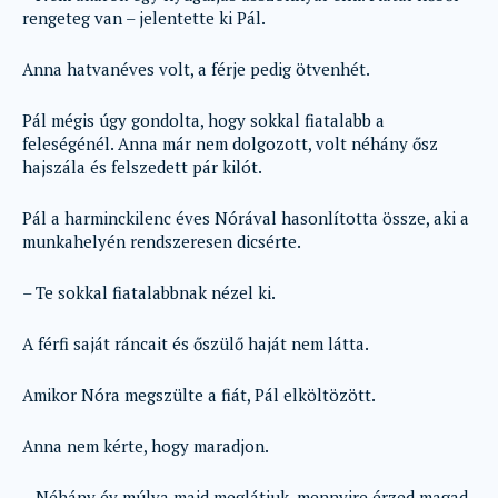
rengeteg van – jelentette ki Pál.
Anna hatvanéves volt, a férje pedig ötvenhét.
Pál mégis úgy gondolta, hogy sokkal fiatalabb a
feleségénél. Anna már nem dolgozott, volt néhány ősz
hajszála és felszedett pár kilót.
Pál a harminckilenc éves Nórával hasonlította össze, aki a
munkahelyén rendszeresen dicsérte.
– Te sokkal fiatalabbnak nézel ki.
A férfi saját ráncait és őszülő haját nem látta.
Amikor Nóra megszülte a fiát, Pál elköltözött.
Anna nem kérte, hogy maradjon.
– Néhány év múlva majd meglátjuk, mennyire érzed magad