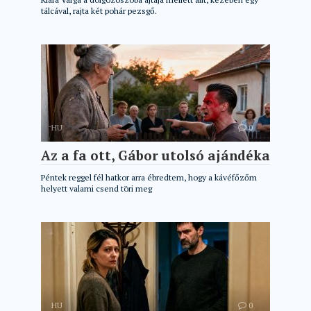
tálcával, rajta két pohár pezsgő.
HU
0
Az a fa ott, Gábor utolsó ajándéka
Péntek reggel fél hatkor arra ébredtem, hogy a kávéfőzőm
helyett valami csend töri meg
HU
0