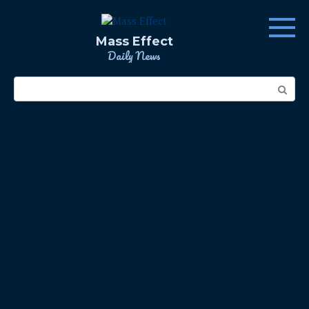
Skip
to
content
Mass Effect
Daily News
Search: