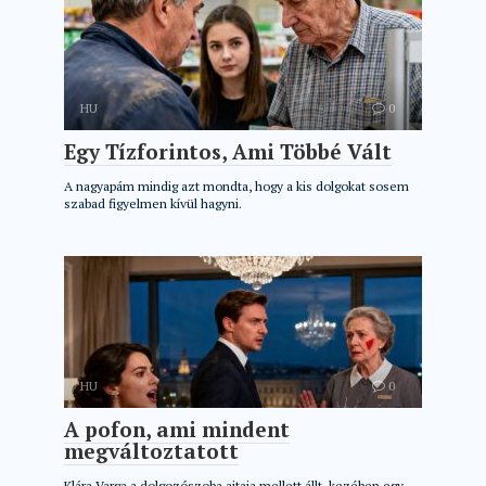
HU
0
Egy Tízforintos, Ami Többé Vált
A nagyapám mindig azt mondta, hogy a kis dolgokat sosem
szabad figyelmen kívül hagyni.
HU
0
A pofon, ami mindent
megváltoztatott
Klára Varga a dolgozószoba ajtaja mellett állt, kezében egy