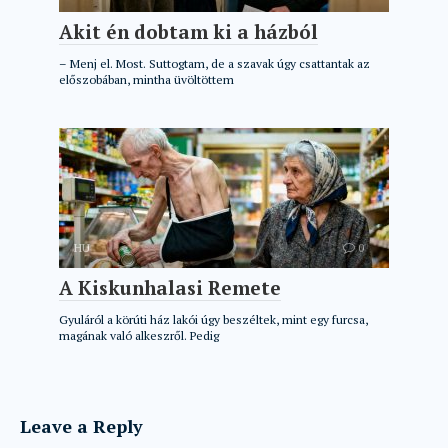
Akit én dobtam ki a házból
– Menj el. Most. Suttogtam, de a szavak úgy csattantak az
előszobában, mintha üvöltöttem
HU
0
A Kiskunhalasi Remete
Gyuláról a körúti ház lakói úgy beszéltek, mint egy furcsa,
magának való alkeszről. Pedig
Leave a Reply