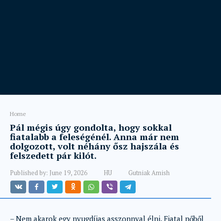
Home
Pál mégis úgy gondolta, hogy sokkal
fiatalabb a feleségénél. Anna már nem
dolgozott, volt néhány ősz hajszála és
felszedett pár kilót.
Published by:
June 19, 2026
HU
Gutniak Amish
– Nem akarok egy nyugdíjas asszonnyal élni. Fiatal nőből