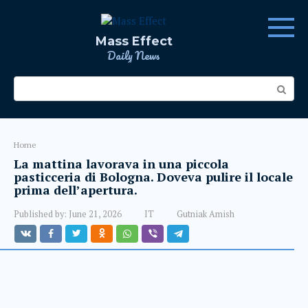
Skip
to
content
Mass Effect
Daily News
Search:
Home
La mattina lavorava in una piccola
pasticceria di Bologna. Doveva pulire il locale
prima dell’apertura.
Published by:
June 21, 2026
IT
Gutniak Amish