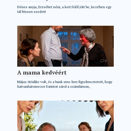
Dénes anyja, Erzsébet néni, a kert felől jött be, kezében egy
tál frissen szedett
HU
0
A mama kedvéért
Május ötödike volt, és a bank sms-ben figyelmeztetett, hogy
hatvanháromezer forintot zárol a számlámon,