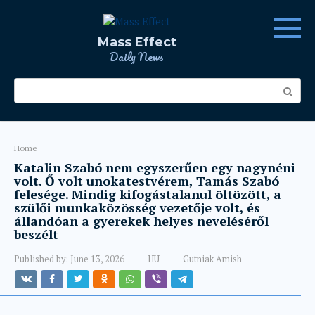
Skip
to
content
Mass Effect
Daily News
Search:
Home
Katalin Szabó nem egyszerűen egy nagynéni
volt. Ő volt unokatestvérem, Tamás Szabó
felesége. Mindig kifogástalanul öltözött, a
szülői munkaközösség vezetője volt, és
állandóan a gyerekek helyes neveléséről
beszélt
Published by:
June 13, 2026
HU
Gutniak Amish