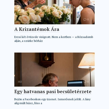
HU
0
A Krizantémok Ára
Erzsi két évtizede virágzott. Nem a kertben — a Rózsadomb
alján, a szürke bérház
HU
0
Egy hatvanas pasi becsületérzete
Bejön a Facebookon egy üzenet. Ismerősnek jelölt. A lány
alig múlt húsz, friss a