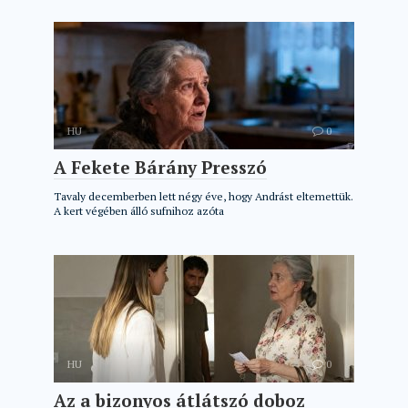
HU
0
A Fekete Bárány Presszó
Tavaly decemberben lett négy éve, hogy Andrást eltemettük.
A kert végében álló sufnihoz azóta
HU
0
Az a bizonyos átlátszó doboz