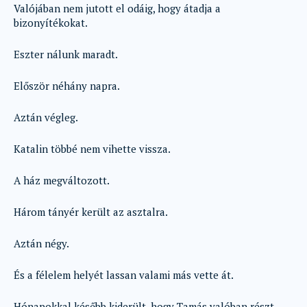
Valójában nem jutott el odáig, hogy átadja a
bizonyítékokat.
Eszter nálunk maradt.
Először néhány napra.
Aztán végleg.
Katalin többé nem vihette vissza.
A ház megváltozott.
Három tányér került az asztalra.
Aztán négy.
És a félelem helyét lassan valami más vette át.
Hónapokkal később kiderült, hogy Tamás valóban részt