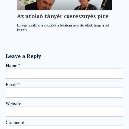
HU
0
Az utolsó tányér cseresznyés pite
Lili úgy szállt ki a kocsiból a balatoni nyaraló előtt, hogy a bal
kezén
Leave a Reply
Name
*
Email
*
Website
Comment