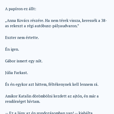
A papíron ez állt:
„Anna Kovács részére. Ha nem térek vissza, keressék a 38-
as rekeszt a régi autóbusz-pályaudvaron.”
Eszter nem értette.
Én igen.
Gábor ismert egy nőt.
Júlia Farkast.
És én egykor azt hittem, féltékenynek kell lennem rá.
Amikor Katalin dörömbölni kezdett az ajtón, én már a
rendőrséget hívtam.
— Ez a lány az én gondozásomban van! — kiabálta.