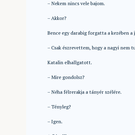
– Nekem nincs vele bajom.
– Akkor?
Bence egy darabig forgatta a kezében a j
– Csak észrevettem, hogy a nagyi nem t
Katalin elhallgatott.
– Mire gondolsz?
– Néha félrerakja a tányér szélére.
– Tényleg?
– Igen.