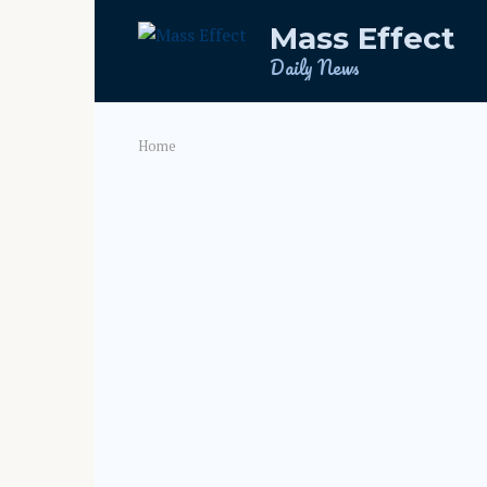
Skip
Mass Effect
to
content
Daily News
Home