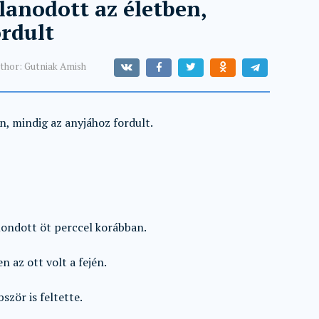
lanodott az életben,
rdult
thor:
Gutniak Amish
n, mindig az anyjához fordult.
mondott öt perccel korábban.
 az ott volt a fején.
ször is feltette.