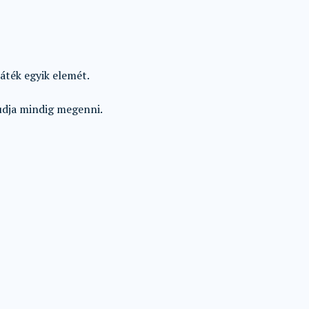
áték egyik elemét.
udja mindig megenni.