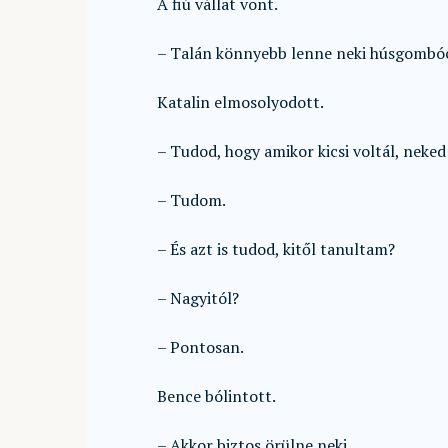
A fiú vállat vont.
– Talán könnyebb lenne neki húsgombóc
Katalin elmosolyodott.
– Tudod, hogy amikor kicsi voltál, nek
– Tudom.
– És azt is tudod, kitől tanultam?
– Nagyitól?
– Pontosan.
Bence bólintott.
– Akkor biztos örülne neki.