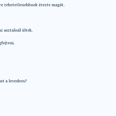
re tehetetlenebbnek érezte magát.
az asztalnál ültek.
fejteni.
st a levesben?