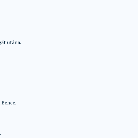
gát utána.
á Bence.
.