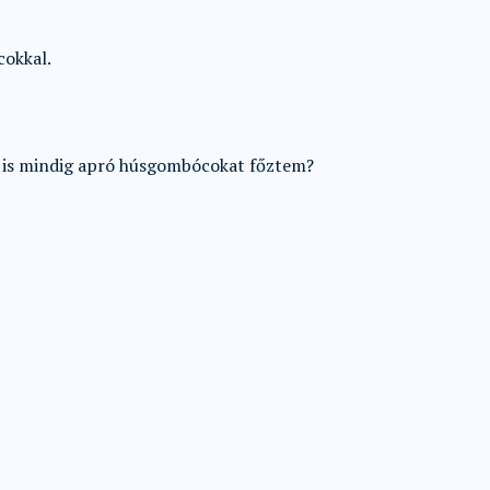
okkal.
ed is mindig apró húsgombócokat főztem?