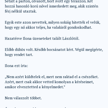
Sétált a parton, olvasott, bort ivott egy teraszon. Két
hozzá hasonló korú nővel ismerkedett meg, akik szintén
férj nélkül utaztak.
Egyik este azon nevettek, milyen sokáig hitették el velük,
hogy egy nő akkor teljes, ha valakiről gondoskodhat.
Hazatérve Ilona üzeneteket talált Lászlótól.
Előbb dühös volt. Később bocsánatot kért. Végül megígérte,
hogy rendet tart.
Ilona ezt írta:
„Nem azért küldtelek el, mert nem raktad el a csészéket.
Azért, mert csak akkor vetted komolyan a kéréseimet,
amikor elvesztetted a kényelmedet.”
Nem válaszolt többet.