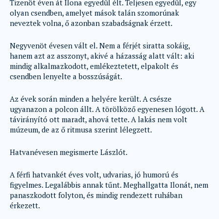
Tizenöt éven át Ilona egyedül élt. Teljesen egyedül, egy
olyan csendben, amelyet mások talán szomorúnak
neveztek volna, ő azonban szabadságnak érzett.
Negyvenöt évesen vált el. Nem a férjét siratta sokáig,
hanem azt az asszonyt, akivé a házasság alatt vált: aki
mindig alkalmazkodott, emlékeztetett, elpakolt és
csendben lenyelte a bosszúságát.
Az évek során minden a helyére került. A csésze
ugyanazon a polcon állt. A törölköző egyenesen lógott. A
távirányító ott maradt, ahová tette. A lakás nem volt
múzeum, de az ő ritmusa szerint lélegzett.
Hatvanévesen megismerte Lászlót.
A férfi hatvankét éves volt, udvarias, jó humorú és
figyelmes. Legalábbis annak tűnt. Meghallgatta Ilonát, nem
panaszkodott folyton, és mindig rendezett ruhában
érkezett.