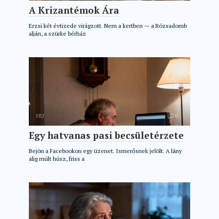
A Krizantémok Ára
Erzsi két évtizede virágzott. Nem a kertben — a Rózsadomb
alján, a szürke bérház
HU
0
Egy hatvanas pasi becsületérzete
Bejön a Facebookon egy üzenet. Ismerősnek jelölt. A lány
alig múlt húsz, friss a