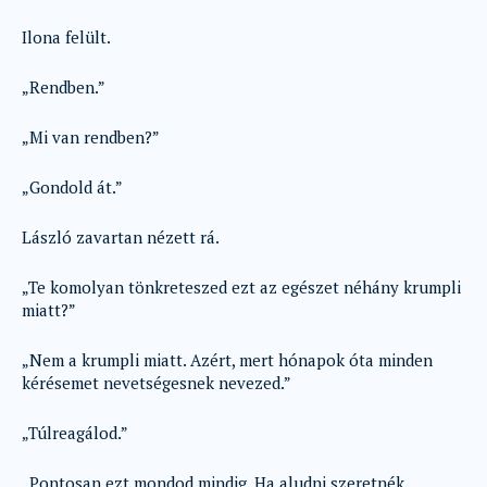
Ilona felült.
„Rendben.”
„Mi van rendben?”
„Gondold át.”
László zavartan nézett rá.
„Te komolyan tönkreteszed ezt az egészet néhány krumpli
miatt?”
„Nem a krumpli miatt. Azért, mert hónapok óta minden
kérésemet nevetségesnek nevezed.”
„Túlreagálod.”
„Pontosan ezt mondod mindig. Ha aludni szeretnék,