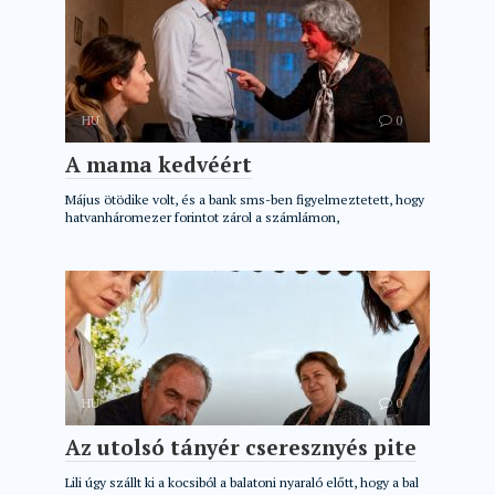
HU
0
A mama kedvéért
Május ötödike volt, és a bank sms-ben figyelmeztetett, hogy
hatvanháromezer forintot zárol a számlámon,
HU
0
Az utolsó tányér cseresznyés pite
Lili úgy szállt ki a kocsiból a balatoni nyaraló előtt, hogy a bal