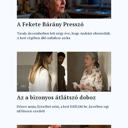
HU
0
A Fekete Bárány Presszó
Tavaly decemberben lett négy éve, hogy Andrást eltemettük.
A kert végében álló sufnihoz azóta
HU
0
Az a bizonyos átlátszó doboz
Dénes anyja, Erzsébet néni, a kert felől jött be, kezében egy
tál frissen szedett