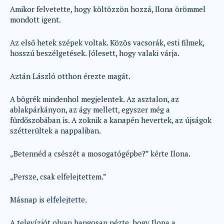
Amikor felvetette, hogy költözzön hozzá, Ilona örömmel
mondott igent.
Az első hetek szépek voltak. Közös vacsorák, esti filmek,
hosszú beszélgetések. Jólesett, hogy valaki várja.
Aztán László otthon érezte magát.
A bögrék mindenhol megjelentek. Az asztalon, az
ablakpárkányon, az ágy mellett, egyszer még a
fürdőszobában is. A zoknik a kanapén hevertek, az újságok
szétterültek a nappaliban.
„Betennéd a csészét a mosogatógépbe?” kérte Ilona.
„Persze, csak elfelejtettem.”
Másnap is elfelejtette.
A televíziót olyan hangosan nézte, hogy Ilona a