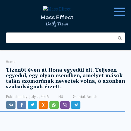
Skip
to
content
Mass Effect
Daily News
Search:
Home
Tizenöt éven át Ilona egyedül élt. Teljesen
egyedül, egy olyan csendben, amelyet mások
talán szomorúnak neveztek volna, ő azonban
szabadságnak érzett.
Published by:
July 2, 2026
HU
Gutniak Amish