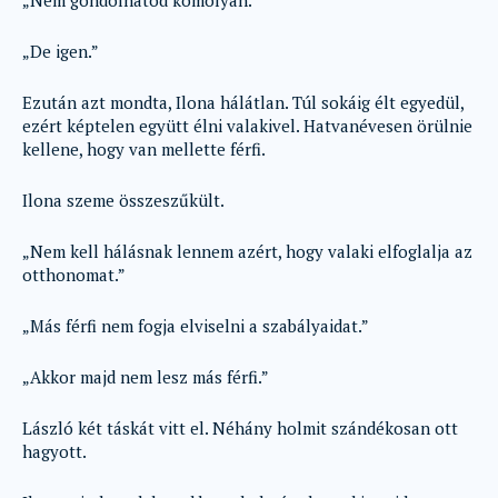
„Nem gondolhatod komolyan.”
„De igen.”
Ezután azt mondta, Ilona hálátlan. Túl sokáig élt egyedül,
ezért képtelen együtt élni valakivel. Hatvanévesen örülnie
kellene, hogy van mellette férfi.
Ilona szeme összeszűkült.
„Nem kell hálásnak lennem azért, hogy valaki elfoglalja az
otthonomat.”
„Más férfi nem fogja elviselni a szabályaidat.”
„Akkor majd nem lesz más férfi.”
László két táskát vitt el. Néhány holmit szándékosan ott
hagyott.