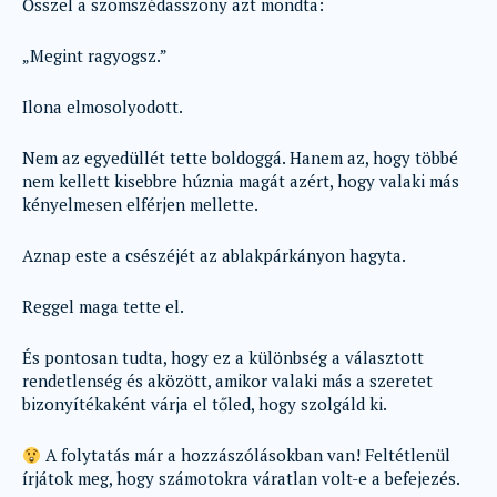
Ősszel a szomszédasszony azt mondta:
„Megint ragyogsz.”
Ilona elmosolyodott.
Nem az egyedüllét tette boldoggá. Hanem az, hogy többé
nem kellett kisebbre húznia magát azért, hogy valaki más
kényelmesen elférjen mellette.
Aznap este a csészéjét az ablakpárkányon hagyta.
Reggel maga tette el.
És pontosan tudta, hogy ez a különbség a választott
rendetlenség és aközött, amikor valaki más a szeretet
bizonyítékaként várja el tőled, hogy szolgáld ki.
A folytatás már a hozzászólásokban van! Feltétlenül
írjátok meg, hogy számotokra váratlan volt-e a befejezés.