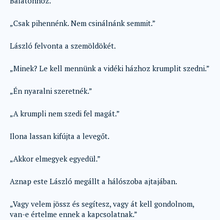
Balatonhoz.
„Csak pihennénk. Nem csinálnánk semmit.”
László felvonta a szemöldökét.
„Minek? Le kell mennünk a vidéki házhoz krumplit szedni.”
„Én nyaralni szeretnék.”
„A krumpli nem szedi fel magát.”
Ilona lassan kifújta a levegőt.
„Akkor elmegyek egyedül.”
Aznap este László megállt a hálószoba ajtajában.
„Vagy velem jössz és segítesz, vagy át kell gondolnom,
van-e értelme ennek a kapcsolatnak.”