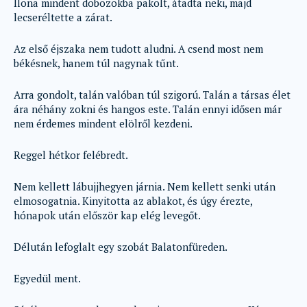
Ilona mindent dobozokba pakolt, átadta neki, majd
lecseréltette a zárat.
Az első éjszaka nem tudott aludni. A csend most nem
békésnek, hanem túl nagynak tűnt.
Arra gondolt, talán valóban túl szigorú. Talán a társas élet
ára néhány zokni és hangos este. Talán ennyi idősen már
nem érdemes mindent elölről kezdeni.
Reggel hétkor felébredt.
Nem kellett lábujjhegyen járnia. Nem kellett senki után
elmosogatnia. Kinyitotta az ablakot, és úgy érezte,
hónapok után először kap elég levegőt.
Délután lefoglalt egy szobát Balatonfüreden.
Egyedül ment.