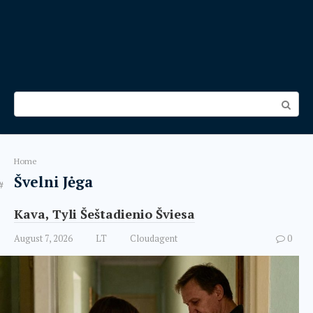
Search:
Home
Švelni Jėga
Kava, Tyli Šeštadienio Šviesa
August 7, 2026
LT
Cloudagent
0