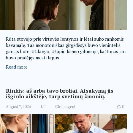
Rūta stovėjo prie virtuvės lentynos ir lėtai suko rankomis
kavamalę. Tas monotoniškas girgždėsys buvo vienintelis
garsas bute. Už lango, Užupio kiemo gilumoje, kaštonas jau
buvo pradėjęs mesti lapus
Read more
Rinkis: aš arba tavo broliai. Atsakymą jis
išgirdo aikštėje, tarp svetimų žmonių.
August 7, 2026
LT
Cloudagent
0