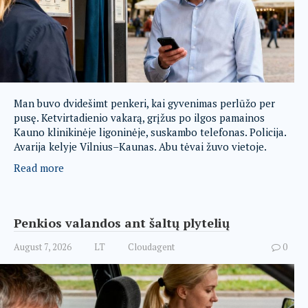
Man buvo dvidešimt penkeri, kai gyvenimas perlūžo per
pusę. Ketvirtadienio vakarą, grįžus po ilgos pamainos
Kauno klinikinėje ligoninėje, suskambo telefonas. Policija.
Avarija kelyje Vilnius–Kaunas. Abu tėvai žuvo vietoje.
Read more
Penkios valandos ant šaltų plytelių
August 7, 2026
LT
Cloudagent
0