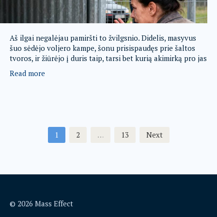
Aš ilgai negalėjau pamiršti to žvilgsnio. Didelis, masyvus
šuo sėdėjo voljero kampe, šonu prisispaudęs prie šaltos
tvoros, ir žiūrėjo į duris taip, tarsi bet kurią akimirką pro jas
Read more
Posts
1
2
…
13
Next
pagination
© 2026 Mass Effect