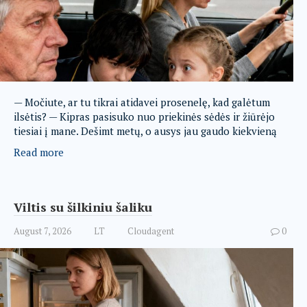
— Močiute, ar tu tikrai atidavei prosenelę, kad galėtum
ilsėtis? — Kipras pasisuko nuo priekinės sėdės ir žiūrėjo
tiesiai į mane. Dešimt metų, o ausys jau gaudo kiekvieną
Read more
Viltis su šilkiniu šaliku
August 7, 2026
LT
Cloudagent
0