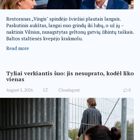
Restoranas „Vingis" spindėjo šviežiai plautais langais.
Paskutinis aukštas, langai nuo grindų iki lubų, o už jų –
naktinis Vilnius, nusagstytas geltonų gatvių žibintų taškais.
Baltos staltiesės kvepėjo krakmolu.
Read more
Tyliai verkiantis šuo: jis nesuprato, kodėl liko
vienas
August 5, 2026
LT
Cloudagent
0