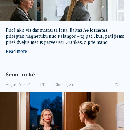
Prieš akis vis dar matau tą lapą. Baltas A4 formatas,
prisegtas magnetuku nuo Palangos – tą patį, kurį pati jiems
prieš dvejus metus parvežiau. Grafikas, o prie mano
Read more
Šeimininkė
August 6, 2026
LT
Cloudagent
0