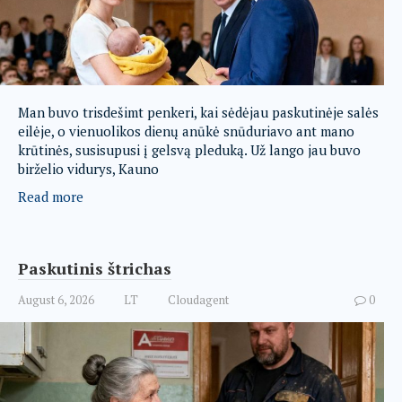
Man buvo trisdešimt penkeri, kai sėdėjau paskutinėje salės
eilėje, o vienuolikos dienų anūkė snūduriavo ant mano
krūtinės, susisupusi į gelsvą pleduką. Už lango jau buvo
birželio vidurys, Kauno
Read more
Paskutinis štrichas
August 6, 2026
LT
Cloudagent
0