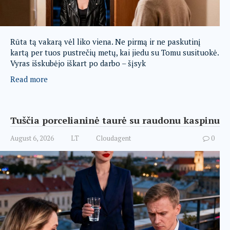
Rūta tą vakarą vėl liko viena. Ne pirmą ir ne paskutinį
kartą per tuos pustrečių metų, kai jiedu su Tomu susituokė.
Vyras išskubėjo iškart po darbo – šįsyk
Read more
Tuščia porcelianinė taurė su raudonu kaspinu
August 6, 2026
LT
Cloudagent
0