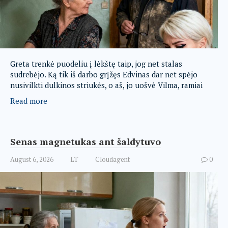
Greta trenkė puodeliu į lėkštę taip, jog net stalas
sudrebėjo. Ką tik iš darbo grįžęs Edvinas dar net spėjo
nusivilkti dulkinos striukės, o aš, jo uošvė Vilma, ramiai
Read more
Senas magnetukas ant šaldytuvo
August 6, 2026
LT
Cloudagent
0