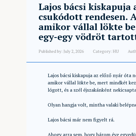
Lajos bácsi kiskapuja
csukódott rendesen. A
amikor vállal lökte b
egy-egy vödröt tartot
Published by:
July 2, 2026
Category:
HU
Auth
Lajos bácsi kiskapuja az előző nyár óta 
amikor vállal lökte be, mert mindkét ke
lógott, és a szél éjszakánként nekicsapt
Olyan hangja volt, mintha valaki belép
Lajos bácsi már nem figyelt rá.
Ahogy arra sem, hogy három éve egyedül r