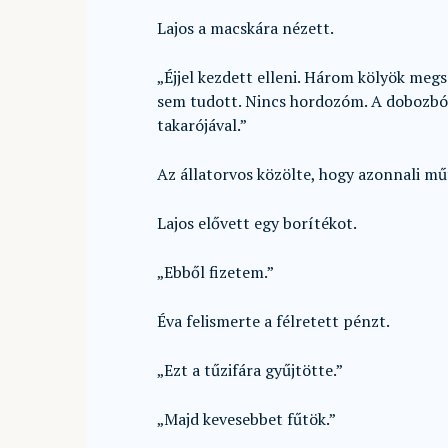
Lajos a macskára nézett.
„Éjjel kezdett elleni. Három kölyök megs
sem tudott. Nincs hordozóm. A dobozból 
takarójával.”
Az állatorvos közölte, hogy azonnali mű
Lajos elővett egy borítékot.
„Ebből fizetem.”
Éva felismerte a félretett pénzt.
„Ezt a tűzifára gyűjtötte.”
„Majd kevesebbet fűtök.”