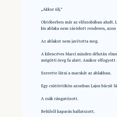
„Akkor ülj.”
Októberben már az előszobában aludt. L
kis ablaka nem záródott rendesen, azon
Az ablakot nem javította meg.
A kilencéves Marci minden délután elmen
mögötti öreg fa alatt. Amikor elfogyott 
Szerette látni a macskát az ablakban.
Egy csütörtökön azonban Lajos bácsit l
A zsák rángatózott.
Belülről kaparás hallatszott.