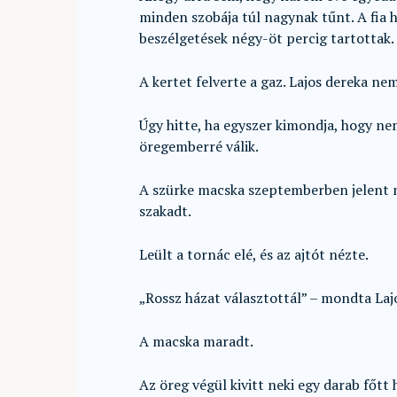
minden szobája túl nagynak tűnt. A fia 
beszélgetések négy-öt percig tartottak.
A kertet felverte a gaz. Lajos dereka nem
Úgy hitte, ha egyszer kimondja, hogy ne
öregemberré válik.
A szürke macska szeptemberben jelent me
szakadt.
Leült a tornác elé, és az ajtót nézte.
„Rossz házat választottál” – mondta Lajos
A macska maradt.
Az öreg végül kivitt neki egy darab főtt 