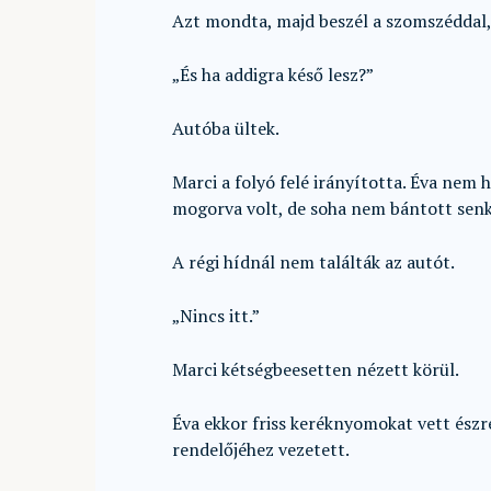
Azt mondta, majd beszél a szomszéddal, 
„És ha addigra késő lesz?”
Autóba ültek.
Marci a folyó felé irányította. Éva nem h
mogorva volt, de soha nem bántott senk
A régi hídnál nem találták az autót.
„Nincs itt.”
Marci kétségbeesetten nézett körül.
Éva ekkor friss keréknyomokat vett észre
rendelőjéhez vezetett.