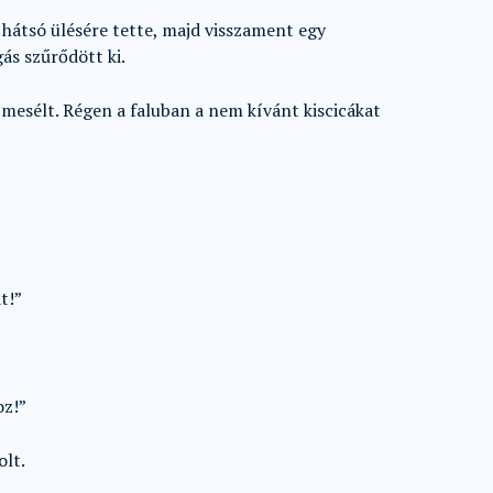
ó hátsó ülésére tette, majd visszament egy
ás szűrődött ki.
mesélt. Régen a faluban a nem kívánt kiscicákat
t!”
oz!”
olt.