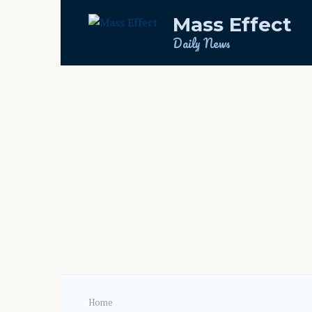
Skip
Mass Effect
to
content
Daily News
Home