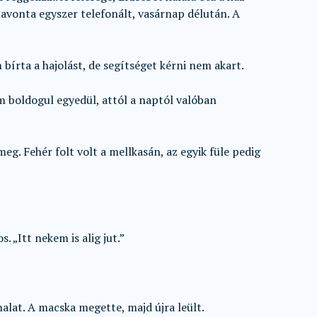
havonta egyszer telefonált, vasárnap délután. A
 bírta a hajolást, de segítséget kérni nem akart.
m boldogul egyedül, attól a naptól valóban
g. Fehér folt volt a mellkasán, az egyik füle pedig
. „Itt nekem is alig jut.”
halat. A macska megette, majd újra leült.