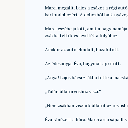
Marci megállt. Lajos a zsákot a régi aut
kartondobozért. A dobozból halk nyávog
Marci eszébe jutott, amit a nagymamája 
zsákba tették és levitték a folyóhoz.
Amikor az autó elindult, hazafutott.
Az édesanyja, Éva, hagymát aprított.
„Anya! Lajos bácsi zsákba tette a macská
„Talán állatorvoshoz viszi.”
„Nem zsákban visznek állatot az orvosh
Éva ránézett a fiára. Marci arca sápadt v