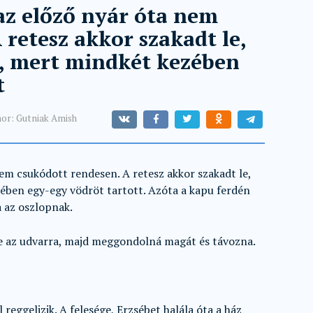
 az előző nyár óta nem
 retesz akkor szakadt le,
e, mert mindkét kezében
t
or:
Gutniak Amish
nem csukódott rendesen. A retesz akkor szakadt le,
zében egy-egy vödröt tartott. Azóta a kapu ferdén
a az oszlopnak.
ne az udvarra, majd meggondolná magát és távozna.
eggelizik. A felesége, Erzsébet halála óta a ház