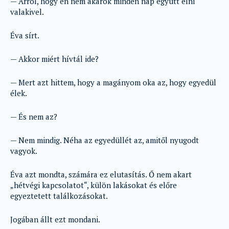
— Arról, hogy én nem akarok minden nap együtt élni
valakivel.
Éva sírt.
— Akkor miért hívtál ide?
— Mert azt hittem, hogy a magányom oka az, hogy egyedül
élek.
— És nem az?
— Nem mindig. Néha az egyedüllét az, amitől nyugodt
vagyok.
Éva azt mondta, számára ez elutasítás. Ő nem akart
„hétvégi kapcsolatot“, külön lakásokat és előre
egyeztetett találkozásokat.
Jogában állt ezt mondani.