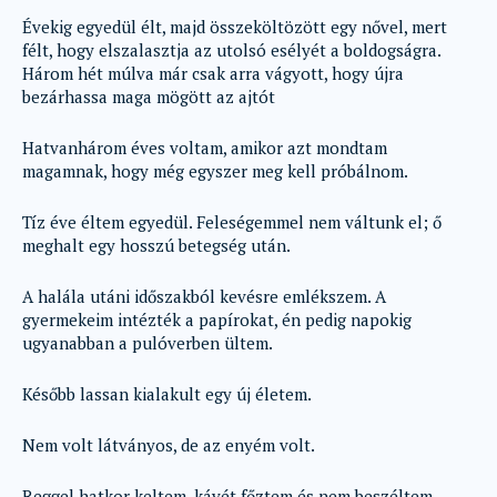
Évekig egyedül élt, majd összeköltözött egy nővel, mert
félt, hogy elszalasztja az utolsó esélyét a boldogságra.
Három hét múlva már csak arra vágyott, hogy újra
bezárhassa maga mögött az ajtót
Hatvanhárom éves voltam, amikor azt mondtam
magamnak, hogy még egyszer meg kell próbálnom.
Tíz éve éltem egyedül. Feleségemmel nem váltunk el; ő
meghalt egy hosszú betegség után.
A halála utáni időszakból kevésre emlékszem. A
gyermekeim intézték a papírokat, én pedig napokig
ugyanabban a pulóverben ültem.
Később lassan kialakult egy új életem.
Nem volt látványos, de az enyém volt.
Reggel hatkor keltem, kávét főztem és nem beszéltem.