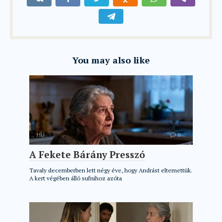
You may also like
HU
0
A Fekete Bárány Presszó
Tavaly decemberben lett négy éve, hogy Andrást eltemettük.
A kert végében álló sufnihoz azóta