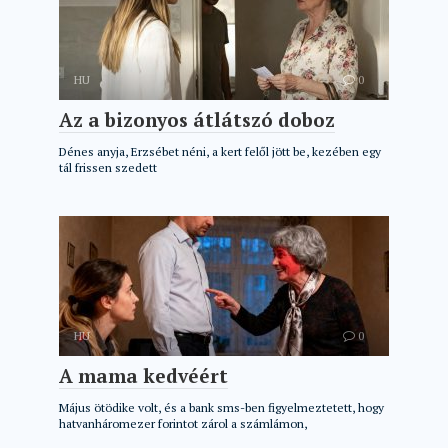
HU
0
Az a bizonyos átlátszó doboz
Dénes anyja, Erzsébet néni, a kert felől jött be, kezében egy
tál frissen szedett
HU
0
A mama kedvéért
Május ötödike volt, és a bank sms-ben figyelmeztetett, hogy
hatvanháromezer forintot zárol a számlámon,