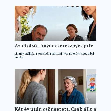
HU
0
Az utolsó tányér cseresznyés pite
Lili úgy szállt ki a kocsiból a balatoni nyaraló előtt, hogy a bal
kezén
HU
0
Két év után csöngetett. Csak állt a