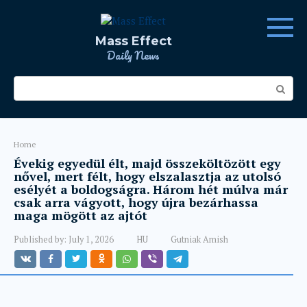
Skip
to
content
Mass Effect
Daily News
Search:
Home
Évekig egyedül élt, majd összeköltözött egy
nővel, mert félt, hogy elszalasztja az utolsó
esélyét a boldogságra. Három hét múlva már
csak arra vágyott, hogy újra bezárhassa
maga mögött az ajtót
Published by:
July 1, 2026
HU
Gutniak Amish