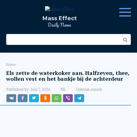
Skip
to
content
Mass Effect
Daily News
Search:
Home
Els zette de waterkoker aan. Halfzeven, thee,
wollen vest en het bankje bij de achterdeur
Published by:
July 7, 2026
NL
Gutniak Amish