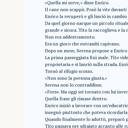
«Quella mi serve,» disse Enrico.
Il cane non scappò. Posò la vite davanti 
Enrico la recuperò e gli lasciò in cambio
Da quel giorno nacque un piccolo ritual
grande e sicura. Tito la raccoglieva e la r
Non era addestramento.
Era un gioco che entrambi capivano.
Dopo un mese, Serena propose a Enrico d
La prima passeggiata finì male. Tito vid
proprietaria e si lanciò sulla strada. Enr
Tornò al rifugio scosso.
«Non sono la persona giusta.»
Serena non lo contraddisse.
«Forse. Ma oggi sei tornato con lui invec
Quella frase gli rimase dentro.
Enrico iniziò a lavorare con un’educatric
insegnò piuttosto che poteva ricordarla
Quando finalmente lo adottò, preparò pe
Tito passava ore sdraiato accanto alle r