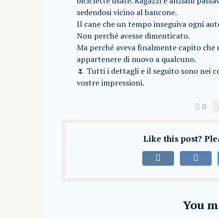
biciclette usate. Ragazzi e anziani passa
sedendosi vicino al bancone.
Il cane che un tempo inseguiva ogni aut
Non perché avesse dimenticato.
Ma perché aveva finalmente capito che un
appartenere di nuovo a qualcuno.
🌷 Tutti i dettagli e il seguito sono nei
vostre impressioni.
0
Like this post? Pl
You ma