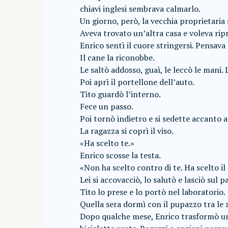
chiavi inglesi sembrava calmarlo.
Un giorno, però, la vecchia proprietaria 
Aveva trovato un’altra casa e voleva rip
Enrico sentì il cuore stringersi. Pensava
Il cane la riconobbe.
Le saltò addosso, guaì, le leccò le mani.
Poi aprì il portellone dell’auto.
Tito guardò l’interno.
Fece un passo.
Poi tornò indietro e si sedette accanto a
La ragazza si coprì il viso.
«Ha scelto te.»
Enrico scosse la testa.
«Non ha scelto contro di te. Ha scelto il 
Lei si accovacciò, lo salutò e lasciò sul
Tito lo prese e lo portò nel laboratorio.
Quella sera dormì con il pupazzo tra le 
Dopo qualche mese, Enrico trasformò una