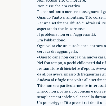
Non accusò Tito di mordere.
Non disse che era cattivo.
Pianse soltanto mentre consegnava il gu
Quando l’auto si allontanò, Tito corse fi
Per una settimana rifiutò di sdraiarsi. Res
aspettando che lei tornasse.
Il problema non era l’aggressività.
Era l’abbandono.
Ogni volta che un’auto bianca entrava nel 
cercava di raggiungerla.
«Questo cane non cerca una nuova casa,
Nel frattempo, a pochi chilometri dal rif
restauratore di biciclette d’epoca. Aveva
da allora aveva smesso di frequentare gli
Andava al rifugio una volta alla settimana
Tito non era particolarmente interessato
Enrico non portava bocconcini e non cerc
semplicemente vicino al cancello durant
Un pomeriggio Tito prese tra i denti una