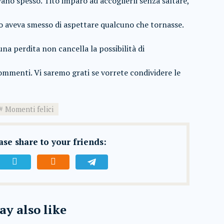
vano spesso. Tito imparò ad accoglierli senza saltare,
o aveva smesso di aspettare qualcuno che tornasse.
a perdita non cancella la possibilità di
 commenti. Vi saremo grati se vorrete condividere le
Momenti felici
ease share to your friends:
y also like