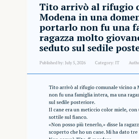
Tito arrivò al rifugio
Modena in una domeni
portarlo non fu una f
ragazza molto giovan
seduto sul sedile post
Published by:
July 5, 2026
Category:
IT
Auth
Tito arrivò al rifugio comunale vicino 
non fu una famiglia intera, ma una rag
sul sedile posteriore.
Il cane era un meticcio color miele, con
sottile sul fianco.
«Non posso più tenerlo,» disse la ragazza
scoperto che ho un cane. Mi ha dato tre 