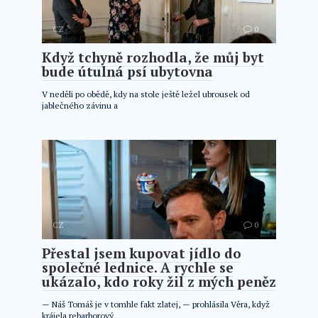
CZ
0
Když tchyně rozhodla, že můj byt
bude útulná psí ubytovna
V neděli po obědě, kdy na stole ještě ležel ubrousek od
jablečného závinu a
CZ
0
Přestal jsem kupovat jídlo do
společné lednice. A rychle se
ukázalo, kdo roky žil z mých peněz
— Náš Tomáš je v tomhle fakt zlatej, — prohlásila Věra, když
krájela rebarborový