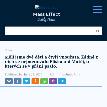
Skip
to
content
Mass Effect
Daily News
Search:
Home
Měli jsme dvě děti a čtyři vnoučata. Žádné z
nich se nejmenovalo Eliška ani Matěj, o
kterých se v přání psalo.
Published by:
June 23, 2026
CZ
Gutniak Amish