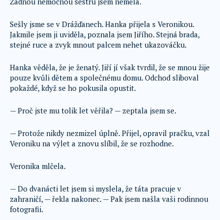
Žádnou nemocnou sestru jsem neměla.
Sešly jsme se v Drážďanech. Hanka přijela s Veronikou.
Jakmile jsem ji uviděla, poznala jsem Jiřího. Stejná brada,
stejné ruce a zvyk mnout palcem nehet ukazováčku.
Hanka věděla, že je ženatý. Jiří jí však tvrdil, že se mnou žije
pouze kvůli dětem a společnému domu. Odchod sliboval
pokaždé, když se ho pokusila opustit.
— Proč jste mu tolik let věřila? — zeptala jsem se.
— Protože nikdy nezmizel úplně. Přijel, opravil pračku, vzal
Veroniku na výlet a znovu slíbil, že se rozhodne.
Veronika mlčela.
— Do dvanácti let jsem si myslela, že táta pracuje v
zahraničí, — řekla nakonec. — Pak jsem našla vaši rodinnou
fotografii.