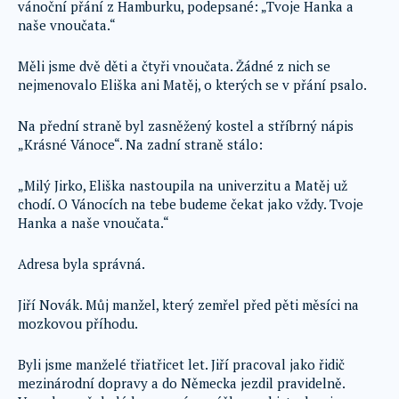
vánoční přání z Hamburku, podepsané: „Tvoje Hanka a
naše vnoučata.“
Měli jsme dvě děti a čtyři vnoučata. Žádné z nich se
nejmenovalo Eliška ani Matěj, o kterých se v přání psalo.
Na přední straně byl zasněžený kostel a stříbrný nápis
„Krásné Vánoce“. Na zadní straně stálo:
„Milý Jirko, Eliška nastoupila na univerzitu a Matěj už
chodí. O Vánocích na tebe budeme čekat jako vždy. Tvoje
Hanka a naše vnoučata.“
Adresa byla správná.
Jiří Novák. Můj manžel, který zemřel před pěti měsíci na
mozkovou příhodu.
Byli jsme manželé třiatřicet let. Jiří pracoval jako řidič
mezinárodní dopravy a do Německa jezdil pravidelně.