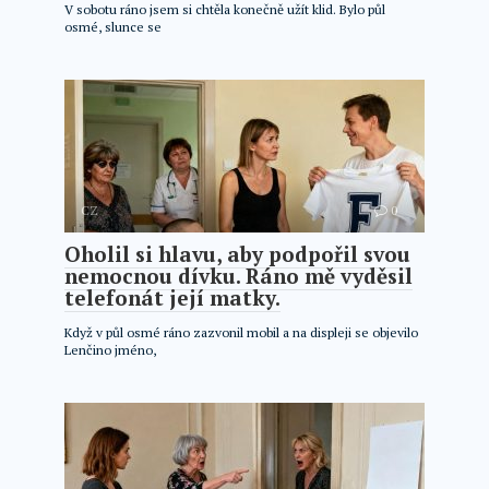
V sobotu ráno jsem si chtěla konečně užít klid. Bylo půl
osmé, slunce se
CZ
0
Oholil si hlavu, aby podpořil svou
nemocnou dívku. Ráno mě vyděsil
telefonát její matky.
Když v půl osmé ráno zazvonil mobil a na displeji se objevilo
Lenčino jméno,