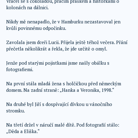
Vracel se s čokoládou, pracím práškem a historkami o
kolonách na dálnici.
Nikdy mě nenapadlo, že v Hamburku nezastavoval jen
kvůli povinnému odpočinku.
Zavolala jsem dceři Lucii. Přijela ještě téhož večera. Přání
přečetla několikrát a řekla, že jde určitě o omyl.
Jenže pod starými pojistkami jsme našly obálku s
fotografiemi.
Na první stála mladá žena s holčičkou před německým
domem. Na zadní straně: „Hanka a Veronika, 1998.“
Na druhé byl Jiří s dospívající dívkou u vánočního
stromku.
Na třetí držel v náručí malé dítě. Pod fotografií stálo:
„Děda a Eliška.“