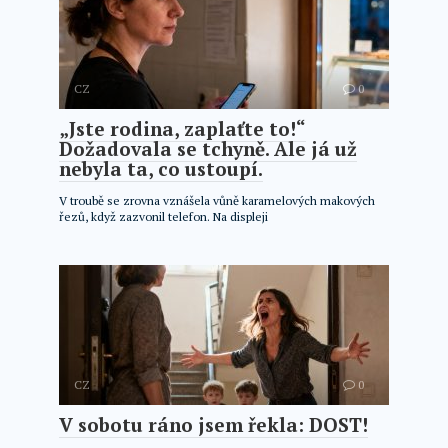
CZ
0
„Jste rodina, zaplaťte to!“
Dožadovala se tchyně. Ale já už
nebyla ta, co ustoupí.
V troubě se zrovna vznášela vůně karamelových makových
řezů, když zazvonil telefon. Na displeji
CZ
0
V sobotu ráno jsem řekla: DOST!