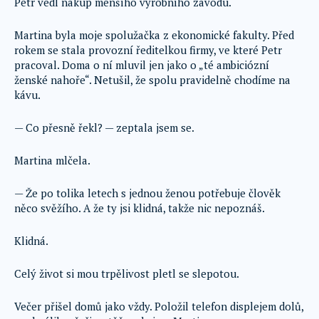
Petr vedl nákup menšího výrobního závodu.
Martina byla moje spolužačka z ekonomické fakulty. Před
rokem se stala provozní ředitelkou firmy, ve které Petr
pracoval. Doma o ní mluvil jen jako o „té ambiciózní
ženské nahoře“. Netušil, že spolu pravidelně chodíme na
kávu.
— Co přesně řekl? — zeptala jsem se.
Martina mlčela.
— Že po tolika letech s jednou ženou potřebuje člověk
něco svěžího. A že ty jsi klidná, takže nic nepoznáš.
Klidná.
Celý život si mou trpělivost pletl se slepotou.
Večer přišel domů jako vždy. Položil telefon displejem dolů,