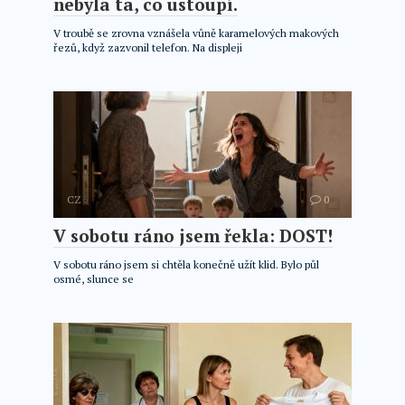
nebyla ta, co ustoupí.
V troubě se zrovna vznášela vůně karamelových makových
řezů, když zazvonil telefon. Na displeji
CZ
0
V sobotu ráno jsem řekla: DOST!
V sobotu ráno jsem si chtěla konečně užít klid. Bylo půl
osmé, slunce se