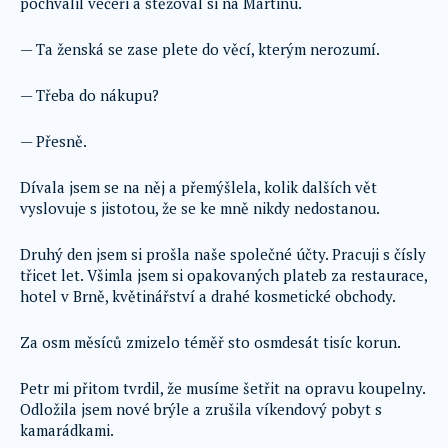
pochválil večeři a stěžoval si na Martinu.
— Ta ženská se zase plete do věcí, kterým nerozumí.
— Třeba do nákupu?
— Přesně.
Dívala jsem se na něj a přemýšlela, kolik dalších vět
vyslovuje s jistotou, že se ke mně nikdy nedostanou.
Druhý den jsem si prošla naše společné účty. Pracuji s čísly
třicet let. Všimla jsem si opakovaných plateb za restaurace,
hotel v Brně, květinářství a drahé kosmetické obchody.
Za osm měsíců zmizelo téměř sto osmdesát tisíc korun.
Petr mi přitom tvrdil, že musíme šetřit na opravu koupelny.
Odložila jsem nové brýle a zrušila víkendový pobyt s
kamarádkami.