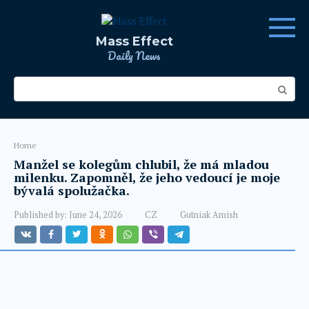
Skip
to
content
Mass Effect
Daily News
Search:
Home
Manžel se kolegům chlubil, že má mladou
milenku. Zapomněl, že jeho vedoucí je moje
bývalá spolužačka.
Published by:
June 24, 2026
CZ
Gutniak Amish