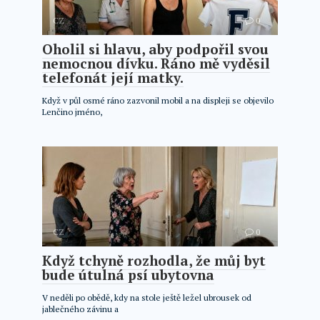
CZ
0
Oholil si hlavu, aby podpořil svou
nemocnou dívku. Ráno mě vyděsil
telefonát její matky.
Když v půl osmé ráno zazvonil mobil a na displeji se objevilo
Lenčino jméno,
CZ
0
Když tchyně rozhodla, že můj byt
bude útulná psí ubytovna
V neděli po obědě, kdy na stole ještě ležel ubrousek od
jablečného závinu a