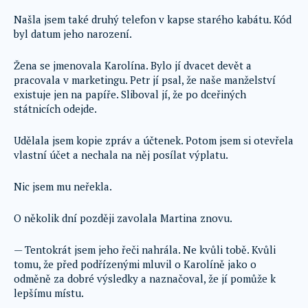
Našla jsem také druhý telefon v kapse starého kabátu. Kód
byl datum jeho narození.
Žena se jmenovala Karolína. Bylo jí dvacet devět a
pracovala v marketingu. Petr jí psal, že naše manželství
existuje jen na papíře. Sliboval jí, že po dceřiných
státnicích odejde.
Udělala jsem kopie zpráv a účtenek. Potom jsem si otevřela
vlastní účet a nechala na něj posílat výplatu.
Nic jsem mu neřekla.
O několik dní později zavolala Martina znovu.
— Tentokrát jsem jeho řeči nahrála. Ne kvůli tobě. Kvůli
tomu, že před podřízenými mluvil o Karolíně jako o
odměně za dobré výsledky a naznačoval, že jí pomůže k
lepšímu místu.