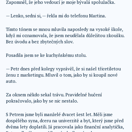
Zapomněl, že jeho vedoucí je moje bývalá spolužačka.
— Lenko, sedni si, — řekla mi do telefonu Martina.
Tímto tónem se mnou mluvila naposledy na vysoké škole,
když mi oznamovala, že jsem neudělala důležitou zkoušku.
Bez úvodu a bez zbytečných slov.
Posadila jsem se ke kuchyňskému stolu.
— Petr dnes před kolegy vyprávěl, že si našel třicetiletou
ženu z marketingu. Mluvil o tom, jako by si koupil nové
auto.
Za oknem někdo sekal trávu. Pravidelné hučení
pokračovalo, jako by se nic nestalo.
S Petrem jsme byli manželé dvacet šest let. Měli jsme
dospělého syna, dceru na univerzitě a byt, který jsme před
dvěma lety doplatili. Já pracovala jako finanční analytička,