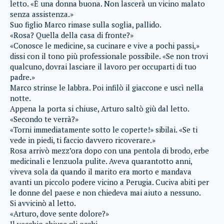
letto. «È una donna buona. Non lascerà un vicino malato
senza assistenza.»
Suo figlio Marco rimase sulla soglia, pallido.
«Rosa? Quella della casa di fronte?»
«Conosce le medicine, sa cucinare e vive a pochi passi,»
dissi con il tono più professionale possibile. «Se non trovi
qualcuno, dovrai lasciare il lavoro per occuparti di tuo
padre.»
Marco strinse le labbra. Poi infilò il giaccone e uscì nella
notte.
Appena la porta si chiuse, Arturo saltò giù dal letto.
«Secondo te verrà?»
«Torni immediatamente sotto le coperte!» sibilai. «Se ti
vede in piedi, ti faccio davvero ricoverare.»
Rosa arrivò mezz’ora dopo con una pentola di brodo, erbe
medicinali e lenzuola pulite. Aveva quarantotto anni,
viveva sola da quando il marito era morto e mandava
avanti un piccolo podere vicino a Perugia. Cuciva abiti per
le donne del paese e non chiedeva mai aiuto a nessuno.
Si avvicinò al letto.
«Arturo, dove sente dolore?»