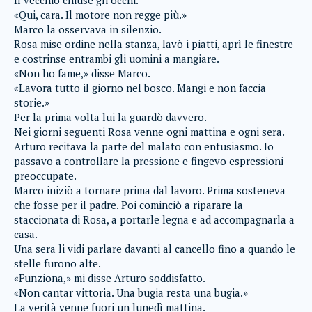
Il vecchio chiuse gli occhi.
«Qui, cara. Il motore non regge più.»
Marco la osservava in silenzio.
Rosa mise ordine nella stanza, lavò i piatti, aprì le finestre
e costrinse entrambi gli uomini a mangiare.
«Non ho fame,» disse Marco.
«Lavora tutto il giorno nel bosco. Mangi e non faccia
storie.»
Per la prima volta lui la guardò davvero.
Nei giorni seguenti Rosa venne ogni mattina e ogni sera.
Arturo recitava la parte del malato con entusiasmo. Io
passavo a controllare la pressione e fingevo espressioni
preoccupate.
Marco iniziò a tornare prima dal lavoro. Prima sosteneva
che fosse per il padre. Poi cominciò a riparare la
staccionata di Rosa, a portarle legna e ad accompagnarla a
casa.
Una sera li vidi parlare davanti al cancello fino a quando le
stelle furono alte.
«Funziona,» mi disse Arturo soddisfatto.
«Non cantar vittoria. Una bugia resta una bugia.»
La verità venne fuori un lunedì mattina.