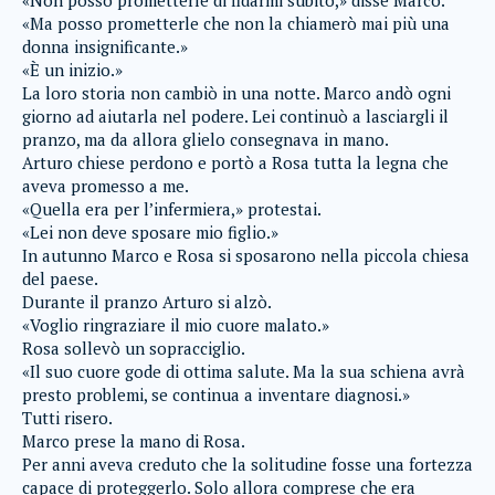
«Non posso prometterle di fidarmi subito,» disse Marco.
«Ma posso prometterle che non la chiamerò mai più una
donna insignificante.»
«È un inizio.»
La loro storia non cambiò in una notte. Marco andò ogni
giorno ad aiutarla nel podere. Lei continuò a lasciargli il
pranzo, ma da allora glielo consegnava in mano.
Arturo chiese perdono e portò a Rosa tutta la legna che
aveva promesso a me.
«Quella era per l’infermiera,» protestai.
«Lei non deve sposare mio figlio.»
In autunno Marco e Rosa si sposarono nella piccola chiesa
del paese.
Durante il pranzo Arturo si alzò.
«Voglio ringraziare il mio cuore malato.»
Rosa sollevò un sopracciglio.
«Il suo cuore gode di ottima salute. Ma la sua schiena avrà
presto problemi, se continua a inventare diagnosi.»
Tutti risero.
Marco prese la mano di Rosa.
Per anni aveva creduto che la solitudine fosse una fortezza
capace di proteggerlo. Solo allora comprese che era