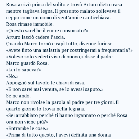
Rosa arrivò prima del solito e trovò Arturo dietro casa
mentre tagliava legna. Il presunto malato sollevava il
ceppo come un uomo di vent’anni e canticchiava.
Rosa rimase immobile.
«Questo sarebbe il cuore consumato?»
Arturo lasciò cadere l’ascia.
Quando Marco tornò e capì tutto, divenne furioso.
«Avete finto una malattia per costringermi a frequentarla?»
«Volevo solo vederti vivo di nuovo,» disse il padre.
Marco guardò Rosa.
«Lei lo sapeva?»
«No.»
Appoggiò sul tavolo le chiavi di casa.
«E non sarei mai venuta, se lo avessi saputo.»
Se ne andò.
Marco non rivolse la parola al padre per tre giorni. Il
quarto giorno lo trovai nella legnaia.
«Sei arrabbiato perché ti hanno ingannato o perché Rosa
ora non viene più?»
«Entrambe le cose.»
«Prima di tutto questo, l’avevi definita una donna