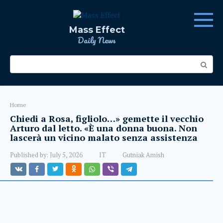
Skip
to
content
Mass Effect
Daily News
Search:
Home
Chiedi a Rosa, figliolo…» gemette il vecchio
Arturo dal letto. «È una donna buona. Non
lascerà un vicino malato senza assistenza
Published by:
July 5, 2026
IT
Gutniak Amish