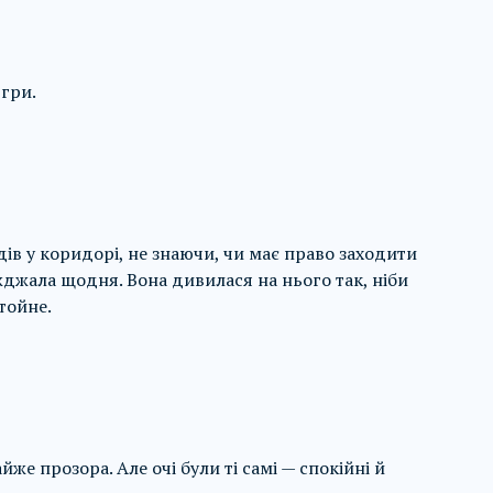
 гри.
идів у коридорі, не знаючи, чи має право заходити
жджала щодня. Вона дивилася на нього так, ніби
тойне.
же прозора. Але очі були ті самі — спокійні й