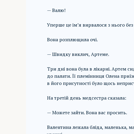
— Валю!
Уперше це ім’я вирвалося з нього без
Вона розплющила очі.
— Швидку виклич, Артеме.
Три дні вона була в лікарні. Артем с
до палати. Її племінниця Олена приї
в його присутності було щось неприс
На третій день медсестра сказала:
— Можете зайти. Вона вас просить.
Валентина лежала бліда, маленька, май