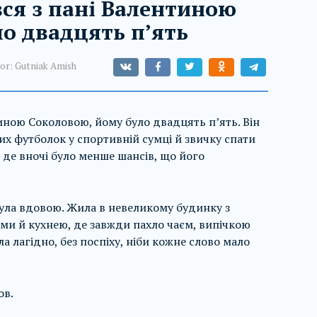
ся з пані Валентиною
о двадцять п’ять
or:
Gutniak Amish
иною Соколовою, йому було двадцять п’ять. Він
них футболок у спортивній сумці й звичку спати
 де вночі було менше шансів, що його
була вдовою. Жила в невеликому будинку з
ами й кухнею, де завжди пахло чаєм, випічкою
 лагідно, без поспіху, ніби кожне слово мало
ов.