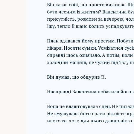
Він казав собі, що просто виживає. Що
бути чесним із життям? Валентина бул
присутність, розмови за вечерею, чол
їжу, тепло й шанс колись успадкуват
План здавався йому простим. Побути 
лікаря. Носити сумки. Усміхатися сусі
справді щось означало. А потім, коли ї
холодній машині, не чужий під’їзд, н
Він думав, що обдурив її.
Насправді Валентина побачила його н
Вона не влаштовувала сцен. Не питала,
Не змушувала його грати ніжність кра
нього те, чого для нього давно ніхто 