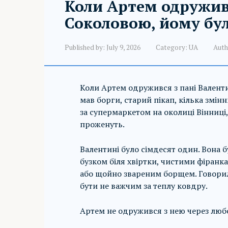
Коли Артем одружив
Соколовою, йому бул
Published by:
July 9, 2026
Category:
UA
Auth
Коли Артем одружився з пані Валент
мав борги, старий пікап, кілька змін
за супермаркетом на околиці Вінниці,
проженуть.
Валентині було сімдесят один. Вона 
бузком біля хвіртки, чистими фіранк
або щойно звареним борщем. Говорила
бути не важчим за теплу ковдру.
Артем не одружився з нею через люб