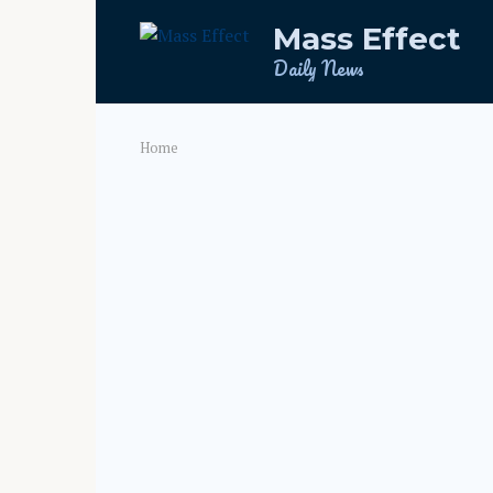
Skip
Mass Effect
to
content
Daily News
Home