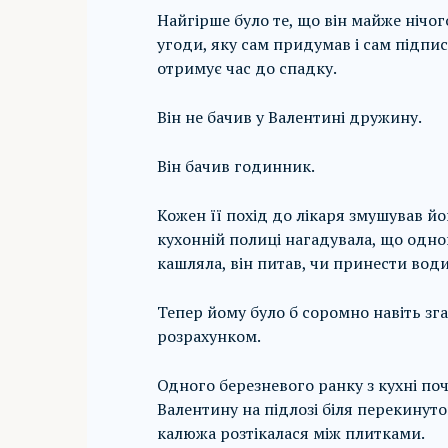
Найгірше було те, що він майже нічог
угоди, яку сам придумав і сам підписа
отримує час до спадку.
Він не бачив у Валентині дружину.
Він бачив годинник.
Кожен її похід до лікаря змушував йо
кухонній полиці нагадувала, що одно
кашляла, він питав, чи принести води,
Тепер йому було б соромно навіть зга
розрахунком.
Одного березневого ранку з кухні поч
Валентину на підлозі біля перекинуто
калюжа розтікалася між плитками.