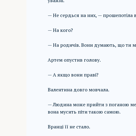
уважні.
— Не сердься на них, — прошепотіла 
— На кого?
— На родичів. Вони думають, що ти м
Артем опустив голову.
— А якщо вони праві?
Валентина довго мовчала.
— Людина може прийти з поганою мето
вона мусить піти такою самою.
Вранці її не стало.