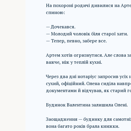
На похороні родичі дивилися на Арте
спиною:
— Дочекався.
— Молодий чоловік біля старої хати.
— Тепер, певно, забере все.
Артем хотів огризнутися. Але слова з
важче, ніж у теплій кухні.
Через два дні нотаріус запросив усіх 
сухий, офіційний. Олена сиділа навп
документами й відчував, як старий г
Будинок Валентина залишила Олені.
Заощадження — будинку для самотніх л
вона багато років брала книжки.