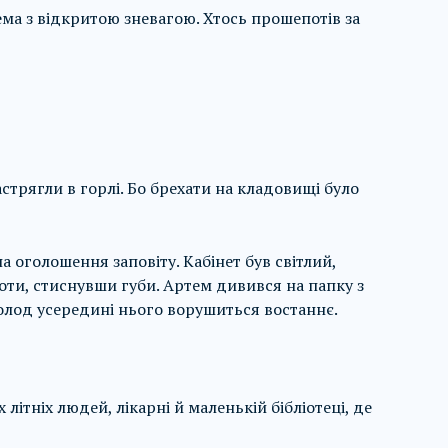
ма з відкритою зневагою. Хтось прошепотів за
астрягли в горлі. Бо брехати на кладовищі було
на оголошення заповіту. Кабінет був світлий,
роти, стиснувши губи. Артем дивився на папку з
олод усередині нього ворушиться востаннє.
ітніх людей, лікарні й маленькій бібліотеці, де