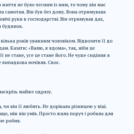
 життя не було чесним із ним, то чому він має
а самотня. Він був без дому. Вона отримувала
овічі руки в господарстві. Він отримував дах,
и будинок.
кілька років уважним чоловіком. Відвозити її до
дам. Казати: «Валю, я вдома», так, ніби це
ї не стане, усе це стане його. Не чуже сидіння в
е випадкова ночівля. Своє.
аскрізь майже одразу.
 чи він її любить. Не дорікала різницею у віці.
ще, ніж він умів. Просто жила поруч і робила для
не робив.