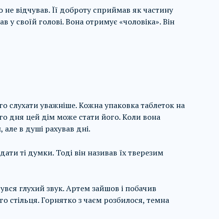
о не відчував. Її доброту сприймав як частину
в у своїй голові. Вона отримує «чоловіка». Він
го слухати уважніше. Кожна упаковка таблеток на
го дня цей дім може стати його. Коли вона
 але в душі рахував дні.
дати ті думки. Тоді він називав їх тверезим
увся глухий звук. Артем зайшов і побачив
го стільця. Горнятко з чаєм розбилося, темна