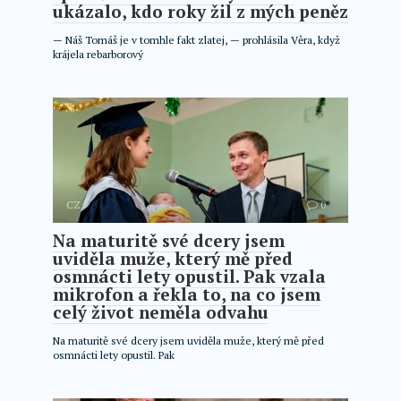
ukázalo, kdo roky žil z mých peněz
— Náš Tomáš je v tomhle fakt zlatej, — prohlásila Věra, když
krájela rebarborový
CZ
0
Na maturitě své dcery jsem
uviděla muže, který mě před
osmnácti lety opustil. Pak vzala
mikrofon a řekla to, na co jsem
celý život neměla odvahu
Na maturitě své dcery jsem uviděla muže, který mě před
osmnácti lety opustil. Pak