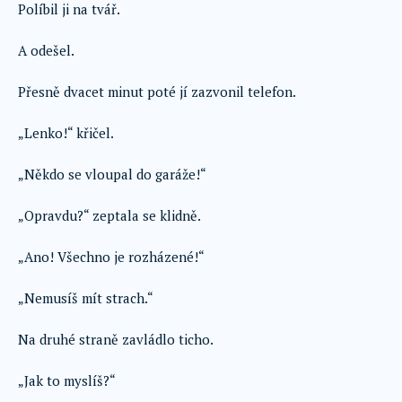
Políbil ji na tvář.
A odešel.
Přesně dvacet minut poté jí zazvonil telefon.
„Lenko!“ křičel.
„Někdo se vloupal do garáže!“
„Opravdu?“ zeptala se klidně.
„Ano! Všechno je rozházené!“
„Nemusíš mít strach.“
Na druhé straně zavládlo ticho.
„Jak to myslíš?“