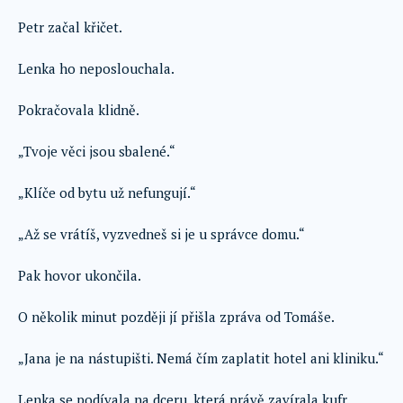
Petr začal křičet.
Lenka ho neposlouchala.
Pokračovala klidně.
„Tvoje věci jsou sbalené.“
„Klíče od bytu už nefungují.“
„Až se vrátíš, vyzvedneš si je u správce domu.“
Pak hovor ukončila.
O několik minut později jí přišla zpráva od Tomáše.
„Jana je na nástupišti. Nemá čím zaplatit hotel ani kliniku.“
Lenka se podívala na dceru, která právě zavírala kufr.