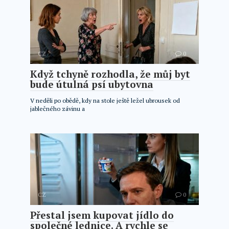
CZ
0
Když tchyně rozhodla, že můj byt
bude útulná psí ubytovna
V neděli po obědě, kdy na stole ještě ležel ubrousek od
jablečného závinu a
CZ
0
Přestal jsem kupovat jídlo do
společné lednice. A rychle se