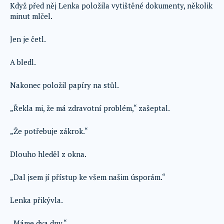
Když před něj Lenka položila vytištěné dokumenty, několik
minut mlčel.
Jen je četl.
A bledl.
Nakonec položil papíry na stůl.
„Řekla mi, že má zdravotní problém,“ zašeptal.
„Že potřebuje zákrok.“
Dlouho hleděl z okna.
„Dal jsem jí přístup ke všem našim úsporám.“
Lenka přikývla.
„Máme dva dny.“