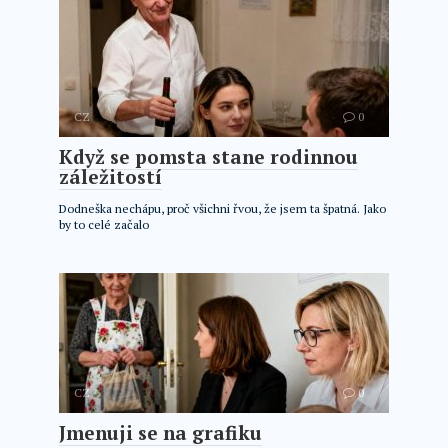
CZ
0
Když se pomsta stane rodinnou
záležitostí
Dodneška nechápu, proč všichni řvou, že jsem ta špatná. Jako
by to celé začalo
CZ
0
Jmenuji se na grafiku