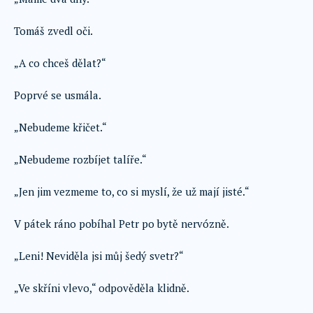
Tomáš zvedl oči.
„A co chceš dělat?“
Poprvé se usmála.
„Nebudeme křičet.“
„Nebudeme rozbíjet talíře.“
„Jen jim vezmeme to, co si myslí, že už mají jisté.“
V pátek ráno pobíhal Petr po bytě nervózně.
„Leni! Neviděla jsi můj šedý svetr?“
„Ve skříni vlevo,“ odpověděla klidně.