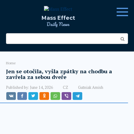
Skip
to
content
Mass Effect
Daily News
Search:
Home
Jen se otočila, vyšla zpátky na chodbu a
zavřela za sebou dveře
Published by:
June 14, 2026
CZ
Gutniak Amish