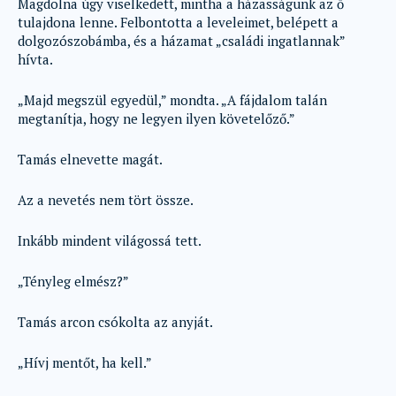
Magdolna úgy viselkedett, mintha a házasságunk az ő
tulajdona lenne. Felbontotta a leveleimet, belépett a
dolgozószobámba, és a házamat „családi ingatlannak”
hívta.
„Majd megszül egyedül,” mondta. „A fájdalom talán
megtanítja, hogy ne legyen ilyen követelőző.”
Tamás elnevette magát.
Az a nevetés nem tört össze.
Inkább mindent világossá tett.
„Tényleg elmész?”
Tamás arcon csókolta az anyját.
„Hívj mentőt, ha kell.”