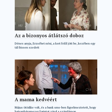
HU
0
Az a bizonyos átlátszó doboz
Dénes anyja, Erzsébet néni, a kert felől jött be, kezében egy
tál frissen szedett
HU
0
A mama kedvéért
Május ötödike volt, és a bank sms-ben figyelmeztetett, hogy
hatvanháromezer forintot zárol a számlámon,