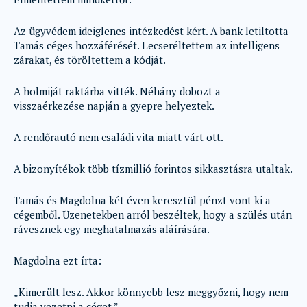
Az ügyvédem ideiglenes intézkedést kért. A bank letiltotta
Tamás céges hozzáférését. Lecseréltettem az intelligens
zárakat, és töröltettem a kódját.
A holmiját raktárba vitték. Néhány dobozt a
visszaérkezése napján a gyepre helyeztek.
A rendőrautó nem családi vita miatt várt ott.
A bizonyítékok több tízmillió forintos sikkasztásra utaltak.
Tamás és Magdolna két éven keresztül pénzt vont ki a
cégemből. Üzenetekben arról beszéltek, hogy a szülés után
rávesznek egy meghatalmazás aláírására.
Magdolna ezt írta:
„Kimerült lesz. Akkor könnyebb lesz meggyőzni, hogy nem
tudja vezetni a céget.”