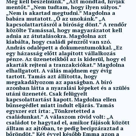
Meg kell beszélnünk.” „Azt mondtad, hívjak
mentőt.” „Nem tudtam, hogy ilyen súlyos.”
„Nem is akartad megtudni.” Magdolna a
babára mutatott. „Ő az unokánk.” „A
kapcsolattartásról a bíróság dönt.” A rendőr
közölte Tamással, hogy magyarázatot kell
adnia az átutalásokra. Magdolna azt
kiabálta, hogy családi pénzről van szó.
András odalépett a dokumentumokkal. „Ez
egy házasság előtt alapított vállalkozás
pénze. Az üzeneteikből az is kiderül, hogy el
akarták rejteni a tranzakciókat.” Magdolna
elhallgatott. A válás majdnem egy évig
tartott. Tamás azt állította, hogy
megakadályozom az apaságban. A bíró
azonban látta a nyaralási képeket és a szülés
utáni üzenetét. Csak felügyelt
kapcsolattartást kapott. Magdolna ellen
bűnsegédlet miatt indult eljárás. Tamás
egyszer ezt írta: „Tönkretetted a
családunkat.” A válaszom rövid volt: „A
családot te hagytad el, amikor fájások között
álltam az ajtóban, te pedig becipzáraztad a
bőröndöt.” Két évvel később Emma azon a