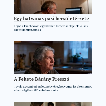
HU
0
Egy hatvanas pasi becsületérzete
Bejön a Facebookon egy üzenet. Ismerősnek jelölt. A lány
alig múlt húsz, friss a
HU
0
A Fekete Bárány Presszó
Tavaly decemberben lett négy éve, hogy Andrást eltemettük.
A kert végében álló sufnihoz azóta