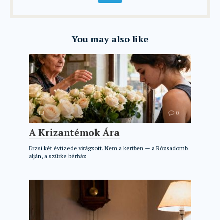
You may also like
HU
0
A Krizantémok Ára
Erzsi két évtizede virágzott. Nem a kertben — a Rózsadomb
alján, a szürke bérház