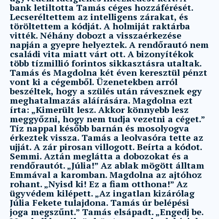
bank letiltotta Tamás céges hozzáférését.
Lecseréltettem az intelligens zárakat, és
töröltettem a kódját. A holmiját raktárba
vitték. Néhány dobozt a visszaérkezése
napján a gyepre helyeztek. A rendőrautó nem
családi vita miatt várt ott. A bizonyítékok
több tízmillió forintos sikkasztásra utaltak.
Tamás és Magdolna két éven keresztül pénzt
vont ki a cégemből. Üzenetekben arról
beszéltek, hogy a szülés után rávesznek egy
meghatalmazás aláírására. Magdolna ezt
írta: „Kimerült lesz. Akkor könnyebb lesz
meggyőzni, hogy nem tudja vezetni a céget.”
Tíz nappal később barnán és mosolyogva
érkeztek vissza. Tamás a leolvasóra tette az
ujját. A zár pirosan villogott. Beírta a kódot.
Semmi. Aztán meglátta a dobozokat és a
rendőrautót. „Júlia!” Az ablak mögött álltam
Emmával a karomban. Magdolna az ajtóhoz
rohant. „Nyisd ki! Ez a fiam otthona!” Az
ügyvédem kilépett. „Az ingatlan kizárólag
Júlia Fekete tulajdona. Tamás úr belépési
joga megszűnt.” Tamás elsápadt. „Engedj be.