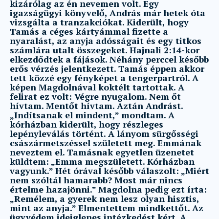
kizárólag az én nevemen volt. Egy
igazságügyi könyvelő, András már hetek óta
vizsgálta a tranzakciókat. Kiderült, hogy
Tamás a céges kártyámmal fizette a
nyaralást, az anyja adósságait és egy titkos
számlára utalt összegeket. Hajnali 2:14-kor
elkezdődtek a fájások. Néhány perccel később
erős vérzés jelentkezett. Tamás éppen akkor
tett közzé egy fényképet a tengerpartról. A
képen Magdolnával koktélt tartottak. A
felirat ez volt: Végre nyugalom. Nem őt
hívtam. Mentőt hívtam. Aztán Andrást.
„Indítsanak el mindent,” mondtam. A
kórházban kiderült, hogy részleges
lepényleválás történt. A lányom sürgősségi
császármetszéssel született meg. Emmának
neveztem el. Tamásnak egyetlen üzenetet
küldtem: „Emma megszületett. Kórházban
vagyunk.” Hét órával később válaszolt: „Miért
nem szóltál hamarabb? Most már nincs
értelme hazajönni.” Magdolna pedig ezt írta:
„Remélem, a gyerek nem lesz olyan hisztis,
mint az anyja.” Elmentettem mindkettőt. Az
ügyvédem ideiglenes intézkedést kért. A