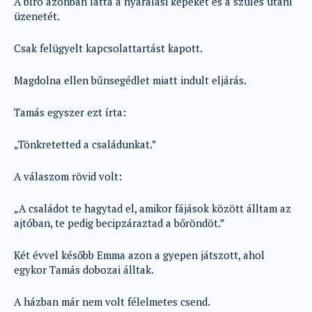
A bíró azonban látta a nyaralási képeket és a szülés utáni
üzenetét.
Csak felügyelt kapcsolattartást kapott.
Magdolna ellen bűnsegédlet miatt indult eljárás.
Tamás egyszer ezt írta:
„Tönkretetted a családunkat.”
A válaszom rövid volt:
„A családot te hagytad el, amikor fájások között álltam az
ajtóban, te pedig becipzáraztad a bőröndöt.”
Két évvel később Emma azon a gyepen játszott, ahol
egykor Tamás dobozai álltak.
A házban már nem volt félelmetes csend.