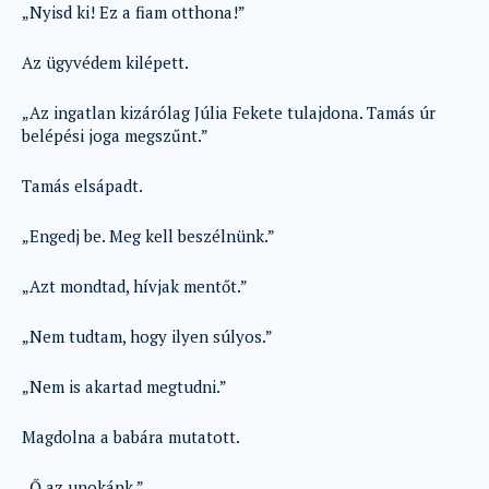
„Nyisd ki! Ez a fiam otthona!”
Az ügyvédem kilépett.
„Az ingatlan kizárólag Júlia Fekete tulajdona. Tamás úr
belépési joga megszűnt.”
Tamás elsápadt.
„Engedj be. Meg kell beszélnünk.”
„Azt mondtad, hívjak mentőt.”
„Nem tudtam, hogy ilyen súlyos.”
„Nem is akartad megtudni.”
Magdolna a babára mutatott.
„Ő az unokánk.”