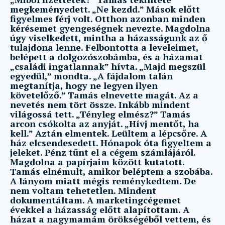
megkeményedett. „Ne kezdd.” Mások előtt
figyelmes férj volt. Otthon azonban minden
kérésemet gyengeségnek nevezte. Magdolna
úgy viselkedett, mintha a házasságunk az ő
tulajdona lenne. Felbontotta a leveleimet,
belépett a dolgozószobámba, és a házamat
„családi ingatlannak” hívta. „Majd megszül
egyedül,” mondta. „A fájdalom talán
megtanítja, hogy ne legyen ilyen
követelőző.” Tamás elnevette magát. Az a
nevetés nem tört össze. Inkább mindent
világossá tett. „Tényleg elmész?” Tamás
arcon csókolta az anyját. „Hívj mentőt, ha
kell.” Aztán elmentek. Leültem a lépcsőre. A
ház elcsendesedett. Hónapok óta figyeltem a
jeleket. Pénz tűnt el a cégem számlájáról.
Magdolna a papírjaim között kutatott.
Tamás elnémult, amikor beléptem a szobába.
A lányom miatt mégis reménykedtem. De
nem voltam tehetetlen. Mindent
dokumentáltam. A marketingcégemet
évekkel a házasság előtt alapítottam. A
házat a nagymamám örökségéből vettem, és