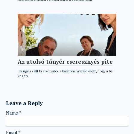
HU
0
Az utolsó tányér cseresznyés pite
Lili úgy szállt ki a kocsiból a balatoni nyaraló előtt, hogy a bal
kezén
Leave a Reply
Name
*
Email
*