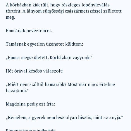
A kórházban kiderült, hogy részleges lepényleválás
történt. A lányom sürgősségi császármetszéssel született
meg.
Emmának neveztem el.
Tamásnak egyetlen üzenetet küldtem:
„Emma megszületett. Kórházban vagyunk.”
Hét órával később válaszolt:
„Miért nem szóltál hamarabb? Most már nincs értelme
hazajönni.”
Magdolna pedig ezt írta:
„Remélem, a gyerek nem lesz olyan hisztis, mint az anyja.”
Elmentettem mindkettőt.