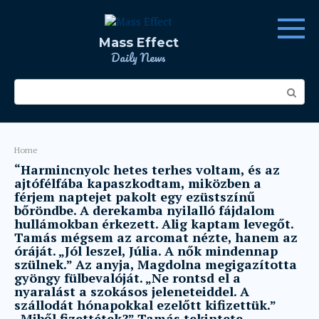
Skip
to
content
Mass Effect
Daily News
Search:
Home
“Harmincnyolc hetes terhes voltam, és az
ajtófélfába kapaszkodtam, miközben a
férjem naptejet pakolt egy ezüstszínű
bőröndbe. A derekamba nyilalló fájdalom
hullámokban érkezett. Alig kaptam levegőt.
Tamás mégsem az arcomat nézte, hanem az
óráját. „Jól leszel, Júlia. A nők mindennap
szülnek.” Az anyja, Magdolna megigazította
gyöngy fülbevalóját. „Ne rontsd el a
nyaralást a szokásos jeleneteiddel. A
szállodát hónapokkal ezelőtt kifizettük.”
„Miből fizettétek?” Tamás tekintete