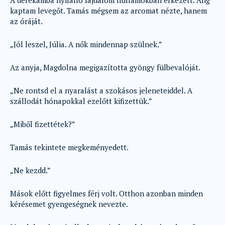
A derekamba nyilalló fájdalom hullámokban érkezett. Alig
kaptam levegőt. Tamás mégsem az arcomat nézte, hanem
az óráját.
„Jól leszel, Júlia. A nők mindennap szülnek.”
Az anyja, Magdolna megigazította gyöngy fülbevalóját.
„Ne rontsd el a nyaralást a szokásos jeleneteiddel. A
szállodát hónapokkal ezelőtt kifizettük.”
„Miből fizettétek?”
Tamás tekintete megkeményedett.
„Ne kezdd.”
Mások előtt figyelmes férj volt. Otthon azonban minden
kérésemet gyengeségnek nevezte.