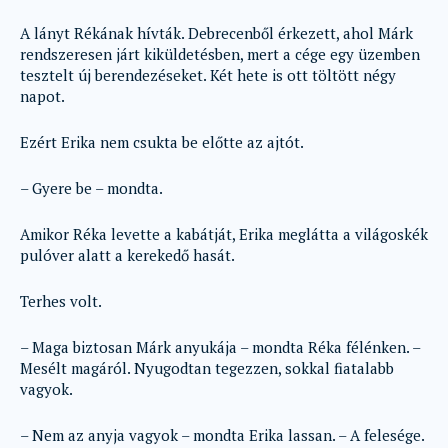
A lányt Rékának hívták. Debrecenből érkezett, ahol Márk
rendszeresen járt kiküldetésben, mert a cége egy üzemben
tesztelt új berendezéseket. Két hete is ott töltött négy
napot.
Ezért Erika nem csukta be előtte az ajtót.
– Gyere be – mondta.
Amikor Réka levette a kabátját, Erika meglátta a világoskék
pulóver alatt a kerekedő hasát.
Terhes volt.
– Maga biztosan Márk anyukája – mondta Réka félénken. –
Mesélt magáról. Nyugodtan tegezzen, sokkal fiatalabb
vagyok.
– Nem az anyja vagyok – mondta Erika lassan. – A felesége.