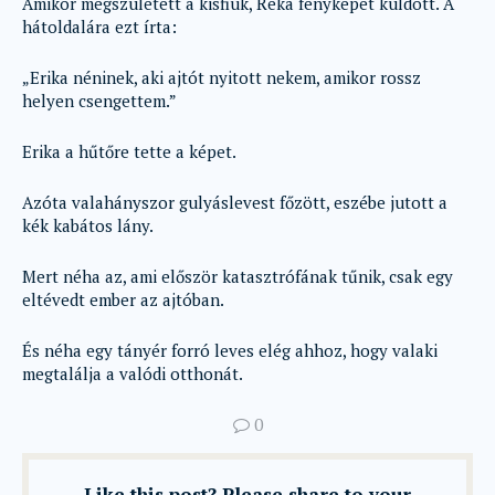
Amikor megszületett a kisfiuk, Réka fényképet küldött. A
hátoldalára ezt írta:
„Erika néninek, aki ajtót nyitott nekem, amikor rossz
helyen csengettem.”
Erika a hűtőre tette a képet.
Azóta valahányszor gulyáslevest főzött, eszébe jutott a
kék kabátos lány.
Mert néha az, ami először katasztrófának tűnik, csak egy
eltévedt ember az ajtóban.
És néha egy tányér forró leves elég ahhoz, hogy valaki
megtalálja a valódi otthonát.
0
Like this post? Please share to your