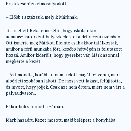
Erika keserűen elmosolyodott.
– Előbb tisztázzuk, melyik Márknak.
Tea mellett Réka elmesélte, hogy iskola után
adminisztrátorként helyezkedett el a debreceni üzemben.
Ott ismerte meg Márkot. Eleinte csak akkor találkoztak,
amikor a férfi munkába jött, később hétvégén is felutazott
hozzá. Amikor kiderült, hogy gyereket vár, Márk azonnal
megkérte a kezét.
– Azt mondta, korábban nem tudott magához venni, mert
albérleti szobában lakott. De most vett lakást, felújította,
és hívott, hogy jöjjek. Csak azt nem értem, miért nem várt a
pályaudvaron…
Ekkor kulcs fordult a zárban.
Márk hazaért. Kezet mosott, majd belépett a konyhába.