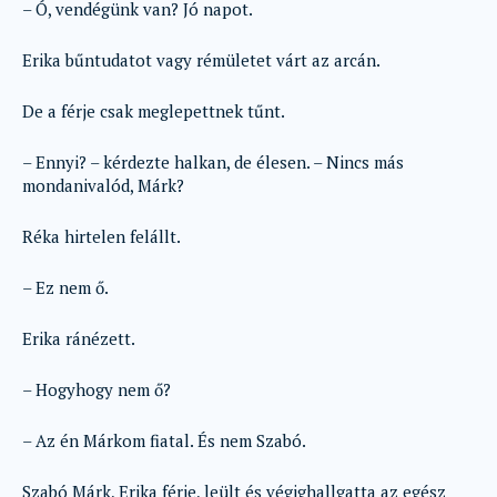
– Ó, vendégünk van? Jó napot.
Erika bűntudatot vagy rémületet várt az arcán.
De a férje csak meglepettnek tűnt.
– Ennyi? – kérdezte halkan, de élesen. – Nincs más
mondanivalód, Márk?
Réka hirtelen felállt.
– Ez nem ő.
Erika ránézett.
– Hogyhogy nem ő?
– Az én Márkom fiatal. És nem Szabó.
Szabó Márk, Erika férje, leült és végighallgatta az egész