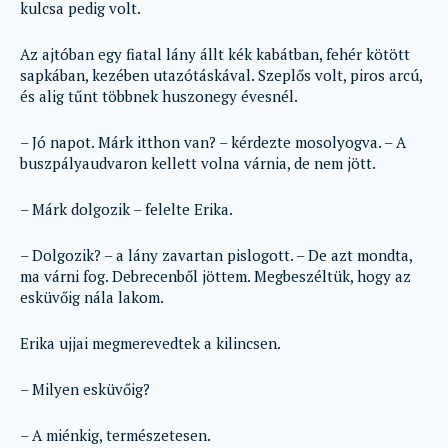
kulcsa pedig volt.
Az ajtóban egy fiatal lány állt kék kabátban, fehér kötött
sapkában, kezében utazótáskával. Szeplős volt, piros arcú,
és alig tűnt többnek huszonegy évesnél.
– Jó napot. Márk itthon van? – kérdezte mosolyogva. – A
buszpályaudvaron kellett volna várnia, de nem jött.
– Márk dolgozik – felelte Erika.
– Dolgozik? – a lány zavartan pislogott. – De azt mondta,
ma várni fog. Debrecenből jöttem. Megbeszéltük, hogy az
esküvőig nála lakom.
Erika ujjai megmerevedtek a kilincsen.
– Milyen esküvőig?
– A miénkig, természetesen.