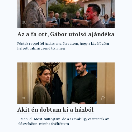
HU
0
Az a fa ott, Gábor utolsó ajándéka
Péntek reggel fél hatkor arra ébredtem, hogy a kávéfőzőm
helyett valami csend töri meg
HU
0
Akit én dobtam ki a házból
– Menj el. Most. Suttogtam, de a szavak úgy csattantak az
előszobában, mintha üvöltöttem