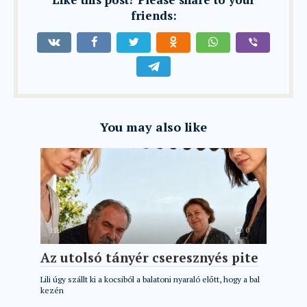
friends:
You may also like
HU
0
Az utolsó tányér cseresznyés pite
Lili úgy szállt ki a kocsiból a balatoni nyaraló előtt, hogy a bal
kezén