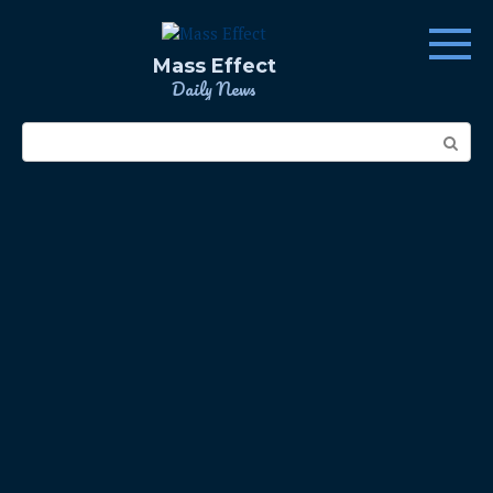
Skip
to
content
Mass Effect
Daily News
Search: