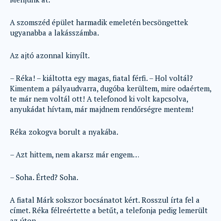
A szomszéd épület harmadik emeletén becsöngettek
ugyanabba a lakásszámba.
Az ajtó azonnal kinyílt.
– Réka! – kiáltotta egy magas, fiatal férfi. – Hol voltál?
Kimentem a pályaudvarra, dugóba kerültem, mire odaértem,
te már nem voltál ott! A telefonod ki volt kapcsolva,
anyukádat hívtam, már majdnem rendőrségre mentem!
Réka zokogva borult a nyakába.
– Azt hittem, nem akarsz már engem…
– Soha. Érted? Soha.
A fiatal Márk sokszor bocsánatot kért. Rosszul írta fel a
címet. Réka félreértette a betűt, a telefonja pedig lemerült
az úton.