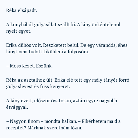
Réka elsápadt.
A konyhából gulyásillat szállt ki. A lány önkéntelenül
nyelt egyet.
Erika dühös volt. Reszketett belül. De egy várandós, éhes
lányt nem tudott kiküldeni a folyosóra.
– Moss kezet. Eszünk.
Réka az asztalhoz ült. Erika elé tett egy mély tányér forró
gulyáslevest és friss kenyeret.
A lány evett, először óvatosan, aztán egyre nagyobb
étvággyal.
– Nagyon finom – mondta halkan. – Elkérhetem majd a
receptet? Márknak szeretném főzni.