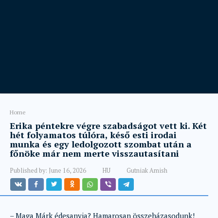
Home
Erika péntekre végre szabadságot vett ki. Két
hét folyamatos túlóra, késő esti irodai
munka és egy ledolgozott szombat után a
főnöke már nem merte visszautasítani
Published by:
June 16, 2026
HU
Gutniak Amish
– Maga Márk édesanyja? Hamarosan összeházasodunk!