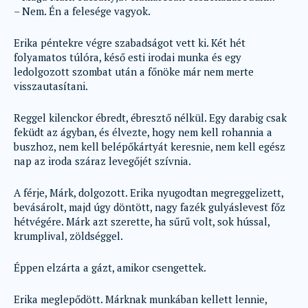
– Nem. Én a felesége vagyok.
Erika péntekre végre szabadságot vett ki. Két hét
folyamatos túlóra, késő esti irodai munka és egy
ledolgozott szombat után a főnöke már nem merte
visszautasítani.
Reggel kilenckor ébredt, ébresztő nélkül. Egy darabig csak
feküdt az ágyban, és élvezte, hogy nem kell rohannia a
buszhoz, nem kell belépőkártyát keresnie, nem kell egész
nap az iroda száraz levegőjét szívnia.
A férje, Márk, dolgozott. Erika nyugodtan megreggelizett,
bevásárolt, majd úgy döntött, nagy fazék gulyáslevest főz
hétvégére. Márk azt szerette, ha sűrű volt, sok hússal,
krumplival, zöldséggel.
Éppen elzárta a gázt, amikor csengettek.
Erika meglepődött. Márknak munkában kellett lennie,