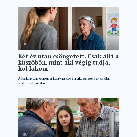
HU
0
Két év után csöngetett. Csak állt a
küszöbön, mint aki végig tudja,
hol lakom
A kislányom éppen a konyha kövén ült, és egy fakanállal
verte a ritmust a
HU
0