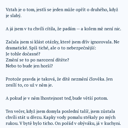
Vztah je o tom, jestli se jeden může opřít o druhého, když
je slabý.
A já jsem v tu chvíli cítila, že padám — a kolem mě není nic.
Začala jsem si klást otázky, které jsem dřív ignorovala. Ne
dramatické. Spíš tiché, ale o to nebezpečnější:
Je tohle dočasné?
Změní se to po narození dítěte?
Nebo to bude jen horší?
Protože pravda je taková, že dítě nezmění člověka. Jen
zesílí to, co už v něm je.
A pokud je v něm lhostejnost teď, bude větší potom.
Ten večer, když jsem domyla poslední talíř, jsem zůstala
chvíli stát u dřezu. Kapky vody pomalu stékaly po mých
rukou. V bytě bylo ticho. On pořád v obýváku, já v kuchyni.