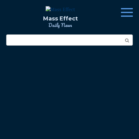
Skip
to
content
Mass Effect
Daily News
Search: