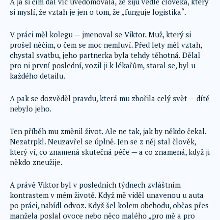
A já si čím dál víc uvědomovala, že žiju vedle člověka, který
si myslí, že vztah je jen o tom, že „funguje logistika“.
V práci měl kolegu — jmenoval se Viktor. Muž, který si
prošel něčím, o čem se moc nemluví. Před lety měl vztah,
chystal svatbu, jeho partnerka byla tehdy těhotná. Dělal
pro ni první poslední, vozil ji k lékařům, staral se, byl u
každého detailu.
A pak se dozvěděl pravdu, která mu zbořila celý svět — dítě
nebylo jeho.
Ten příběh mu změnil život. Ale ne tak, jak by někdo čekal.
Nezatrpkl. Neuzavřel se úplně. Jen se z něj stal člověk,
který ví, co znamená skutečná péče — a co znamená, když ji
někdo zneužije.
A právě Viktor byl v posledních týdnech zvláštním
kontrastem v mém životě. Když mě viděl unavenou u auta
po práci, nabídl odvoz. Když šel kolem obchodu, občas přes
manžela poslal ovoce nebo něco malého „pro mě a pro