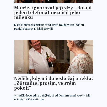
Manžel ignoroval její slzy – dokud
jeden telefonát nezničil jeho
milenku
Klára Moravcová plakala před svým mužem jen jednou.
Daniel pozoroval, jak jí po tváři
CZ
0
Neděle, kdy mi donesla čaj a řekla:
„Zůstaňte, prosím, ve svém
pokoji“
V neděli dopoledne zahýbaly před domem první vozy – bílá
octavia rodičů zetě, pak