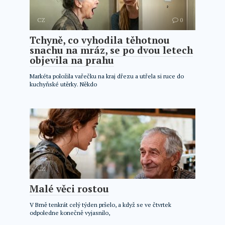
CZ
0
Tchyně, co vyhodila těhotnou
snachu na mráz, se po dvou letech
objevila na prahu
Markéta položila vařečku na kraj dřezu a utřela si ruce do
kuchyňské utěrky. Někdo
CZ
0
Malé věci rostou
V Brně tenkrát celý týden pršelo, a když se ve čtvrtek
odpoledne konečně vyjasnilo,