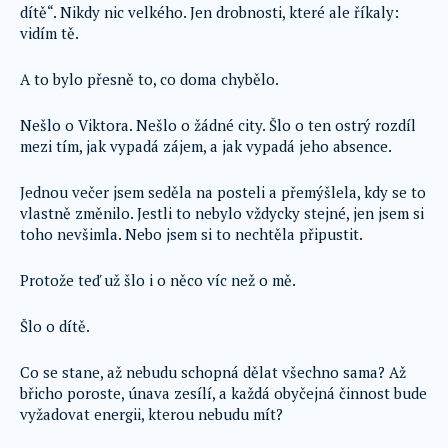
dítě“. Nikdy nic velkého. Jen drobnosti, které ale říkaly:
vidím tě.
A to bylo přesně to, co doma chybělo.
Nešlo o Viktora. Nešlo o žádné city. Šlo o ten ostrý rozdíl
mezi tím, jak vypadá zájem, a jak vypadá jeho absence.
Jednou večer jsem seděla na posteli a přemýšlela, kdy se to
vlastně změnilo. Jestli to nebylo vždycky stejné, jen jsem si
toho nevšimla. Nebo jsem si to nechtěla připustit.
Protože teď už šlo i o něco víc než o mě.
Šlo o dítě.
Co se stane, až nebudu schopná dělat všechno sama? Až
břicho poroste, únava zesílí, a každá obyčejná činnost bude
vyžadovat energii, kterou nebudu mít?