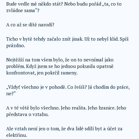
Bude vedle mě někdo stát? Nebo budu pořád „ta, co to
zvládne sama“?
A co až se dítě narodí?
Ticho v bytě tehdy začalo znít jinak. Už to nebyl klid. Spíš
prázdno.
Nejtěžší na tom všem bylo, že on to nevnímal jako
problém. Když jsem se ho jednou pokusila opatrně
konfrontovat, jen pokrčil rameny.
„Vždyť všechno je v pohodě. Co řešíš? Já chodím do práce,
ne?“
A v té větě bylo všechno. Jeho realita. Jeho hranice. Jeho
představa o vztahu.
Ale vztah není jen o tom, že dva lidé sdílí byt a účet za
elektřinu.