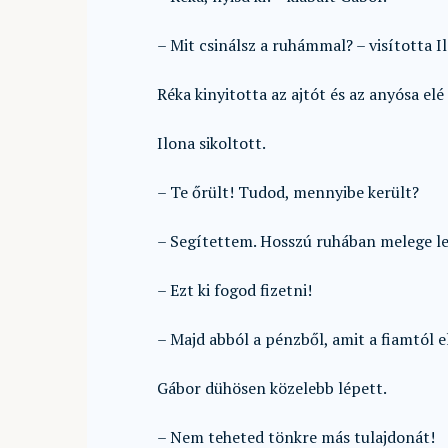
– Mit csinálsz a ruhámmal? – visította I
Réka kinyitotta az ajtót és az anyósa el
Ilona sikoltott.
– Te őrült! Tudod, mennyibe került?
– Segítettem. Hosszú ruhában melege let
– Ezt ki fogod fizetni!
– Majd abból a pénzből, amit a fiamtól e
Gábor dühösen közelebb lépett.
– Nem teheted tönkre más tulajdonát!