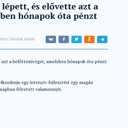
épett, és elővette azt a
yben hónapok óta pénzt
thor:
Gutniak Amish
e azt a befőttesüveget, amelyben hónapok óta pénzt
 elkezdenie egy intenzív fejlesztést egy magán
napban félretett valamennyit.