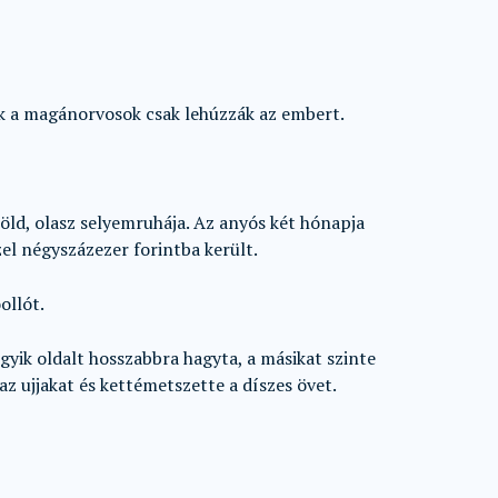
ek a magánorvosok csak lehúzzák az embert.
ld, olasz selyemruhája. Az anyós két hónapja
el négyszázezer forintba került.
ollót.
egyik oldalt hosszabbra hagyta, a másikat szinte
z ujjakat és kettémetszette a díszes övet.