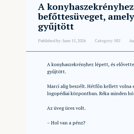
A konyhaszekrényhez l
befőttesüveget, amel
gyűjtött
Published by:
June 15, 2026
Category:
HU
Au
A konyhaszekrényhez lépett, és elővett
gyűjtött.
Marci alig beszélt. Hétfőn kellett volna
logopédiai központban. Réka minden hó
Az üveg üres volt.
– Hol van a pénz?