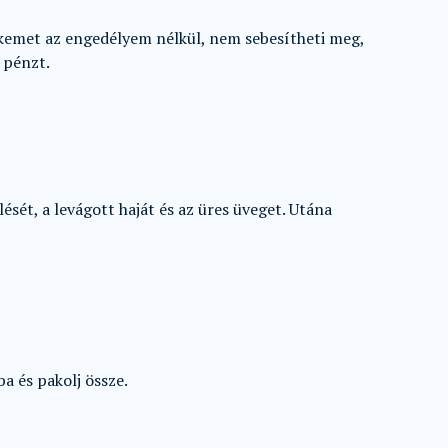
ekemet az engedélyem nélkül, nem sebesítheti meg,
t pénzt.
sét, a levágott haját és az üres üveget. Utána
a és pakolj össze.