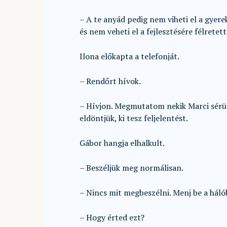
– A te anyád pedig nem viheti el a gyer
és nem veheti el a fejlesztésére félretet
Ilona előkapta a telefonját.
– Rendőrt hívok.
– Hívjon. Megmutatom nekik Marci sérülé
eldöntjük, ki tesz feljelentést.
Gábor hangja elhalkult.
– Beszéljük meg normálisan.
– Nincs mit megbeszélni. Menj be a hálób
– Hogy érted ezt?