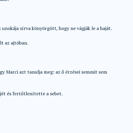
 unokája sírva könyörgött, hogy ne vágják le a haját.
t az ajtóban.
y Marci azt tanulja meg: az ő érzései semmit sem
ét és fertőtlenítette a sebet.