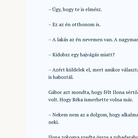
– Úgy, hogy te is elmész.
– Ez az én otthonom is.
– A lakás az én nevemen van. A nagym
– Kidobsz egy hajvágás miatt?
– Azért küldelek el, mert amikor választ
is haboztál.
Gábor azt mondta, hogy félt Ilona sértő
volt. Hogy Réka ismerhette volna már.
– Nekem nem az a dolgom, hogy alkalm
neki.
Ilona zokogva szedte össze a ruhadarab