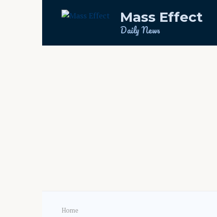
Skip
Mass Effect
to
content
Daily News
Home