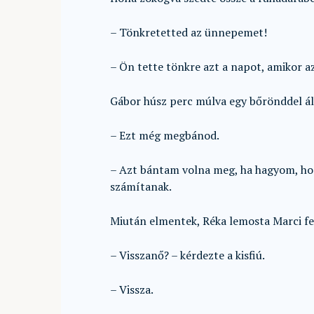
– Tönkretetted az ünnepemet!
– Ön tette tönkre azt a napot, amikor az
Gábor húsz perc múlva egy bőrönddel áll
– Ezt még megbánod.
– Azt bántam volna meg, ha hagyom, hog
számítanak.
Miután elmentek, Réka lemosta Marci fej
– Visszanő? – kérdezte a kisfiú.
– Vissza.