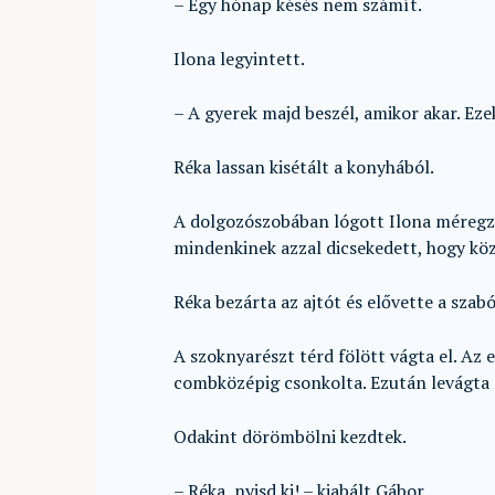
– Egy hónap késés nem számít.
Ilona legyintett.
– A gyerek majd beszél, amikor akar. Ez
Réka lassan kisétált a konyhából.
A dolgozószobában lógott Ilona méregzö
mindenkinek azzal dicsekedett, hogy köz
Réka bezárta az ajtót és elővette a szabó
A szoknyarészt térd fölött vágta el. Az 
combközépig csonkolta. Ezután levágta a
Odakint dörömbölni kezdtek.
– Réka, nyisd ki! – kiabált Gábor.