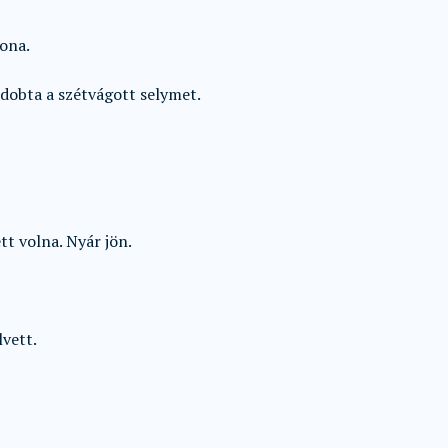
lona.
é dobta a szétvágott selymet.
t volna. Nyár jön.
lvett.