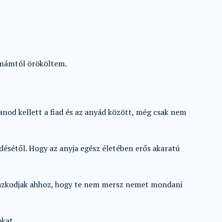
amámtól örököltem.
anod kellett a fiad és az anyád között, még csak nem
désétől. Hogy az anyja egész életében erős akaratú
azkodjak ahhoz, hogy te nem mersz nemet mondani
okat.