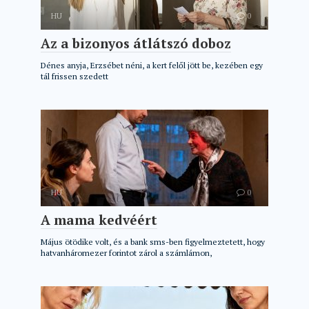
HU
0
Az a bizonyos átlátszó doboz
Dénes anyja, Erzsébet néni, a kert felől jött be, kezében egy
tál frissen szedett
HU
0
A mama kedvéért
Május ötödike volt, és a bank sms-ben figyelmeztetett, hogy
hatvanháromezer forintot zárol a számlámon,