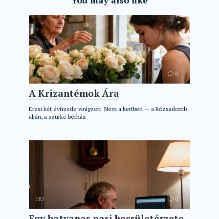
You may also like
HU
0
A Krizantémok Ára
Erzsi két évtizede virágzott. Nem a kertben — a Rózsadomb
alján, a szürke bérház
HU
0
Egy hatvanas pasi becsületérzete