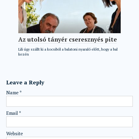
HU
0
Az utolsó tányér cseresznyés pite
Lili úgy szállt ki a kocsiból a balatoni nyaraló előtt, hogy a bal
kezén
Leave a Reply
Name
*
Email
*
Website