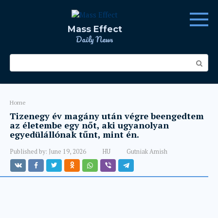
Skip
to
content
Mass Effect
Daily News
Search:
Home
Tizenegy év magány után végre beengedtem
az életembe egy nőt, aki ugyanolyan
egyedülállónak tűnt, mint én.
Published by:
June 19, 2026
HU
Gutniak Amish