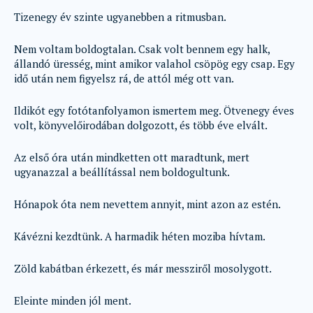
Tizenegy év szinte ugyanebben a ritmusban.
Nem voltam boldogtalan. Csak volt bennem egy halk,
állandó üresség, mint amikor valahol csöpög egy csap. Egy
idő után nem figyelsz rá, de attól még ott van.
Ildikót egy fotótanfolyamon ismertem meg. Ötvenegy éves
volt, könyvelőirodában dolgozott, és több éve elvált.
Az első óra után mindketten ott maradtunk, mert
ugyanazzal a beállítással nem boldogultunk.
Hónapok óta nem nevettem annyit, mint azon az estén.
Kávézni kezdtünk. A harmadik héten moziba hívtam.
Zöld kabátban érkezett, és már messziről mosolygott.
Eleinte minden jól ment.