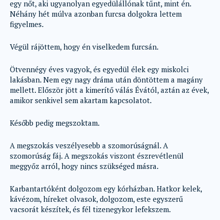
egy nőt, aki ugyanolyan egyedülállónak tűnt, mint én.
Néhány hét múlva azonban furcsa dolgokra lettem
figyelmes.
Végül rájöttem, hogy én viselkedem furcsán.
Ötvennégy éves vagyok, és egyedül élek egy miskolci
lakásban. Nem egy nagy dráma után döntöttem a magány
mellett. Először jött a kimerítő válás Évától, aztán az évek,
amikor senkivel sem akartam kapcsolatot.
Később pedig megszoktam.
A megszokás veszélyesebb a szomorúságnál. A
szomorúság fáj. A megszokás viszont észrevétlenül
meggyőz arról, hogy nincs szükséged másra.
Karbantartóként dolgozom egy kórházban. Hatkor kelek,
kávézom, híreket olvasok, dolgozom, este egyszerű
vacsorát készítek, és fél tizenegykor lefekszem.