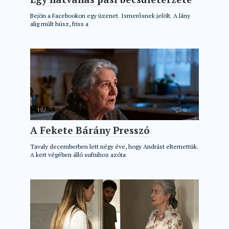
Bejön a Facebookon egy üzenet. Ismerősnek jelölt. A lány
alig múlt húsz, friss a
HU
0
A Fekete Bárány Presszó
Tavaly decemberben lett négy éve, hogy Andrást eltemettük.
A kert végében álló sufnihoz azóta