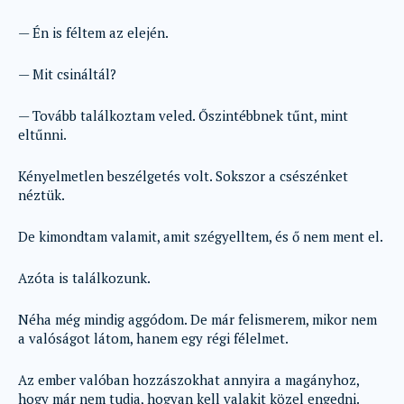
— Én is féltem az elején.
— Mit csináltál?
— Tovább találkoztam veled. Őszintébbnek tűnt, mint
eltűnni.
Kényelmetlen beszélgetés volt. Sokszor a csészénket
néztük.
De kimondtam valamit, amit szégyelltem, és ő nem ment el.
Azóta is találkozunk.
Néha még mindig aggódom. De már felismerem, mikor nem
a valóságot látom, hanem egy régi félelmet.
Az ember valóban hozzászokhat annyira a magányhoz,
hogy már nem tudja, hogyan kell valakit közel engedni.