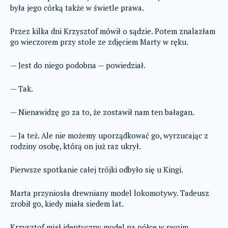
była jego córką także w świetle prawa.
Przez kilka dni Krzysztof mówił o sądzie. Potem znalazłam
go wieczorem przy stole ze zdjęciem Marty w ręku.
— Jest do niego podobna — powiedział.
— Tak.
— Nienawidzę go za to, że zostawił nam ten bałagan.
— Ja też. Ale nie możemy uporządkować go, wyrzucając z
rodziny osobę, którą on już raz ukrył.
Pierwsze spotkanie całej trójki odbyło się u Kingi.
Marta przyniosła drewniany model lokomotywy. Tadeusz
zrobił go, kiedy miała siedem lat.
Krzysztof miał identyczny model na półce w swoim