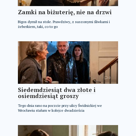
Zamki na biżuterię, nie na drzwi
Bigos dymił na stole. Prawdziwy, z suszonymi śliwkami i
żeberkiem, taki, co to go
PL
0
Siedemdziesiąt dwa złote i
osiemdziesiąt groszy
Tego dnia rano na poczcie przy ulicy Świdnickiej we
Wrocławiu stałam w kolejce dwadzieścia