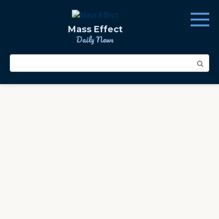
Skip
to
content
Mass Effect
Daily News
Search: