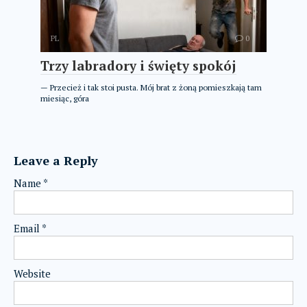
PL
0
Trzy labradory i święty spokój
— Przecież i tak stoi pusta. Mój brat z żoną pomieszkają tam
miesiąc, góra
Leave a Reply
Name
*
Email
*
Website