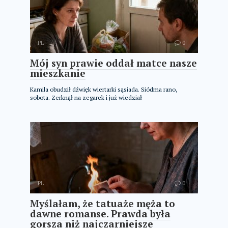
PL
0
Mój syn prawie oddał matce nasze
mieszkanie
Kamila obudził dźwięk wiertarki sąsiada. Siódma rano,
sobota. Zerknął na zegarek i już wiedział
PL
0
Myślałam, że tatuaże męża to
dawne romanse. Prawda była
gorsza niż najczarniejsze