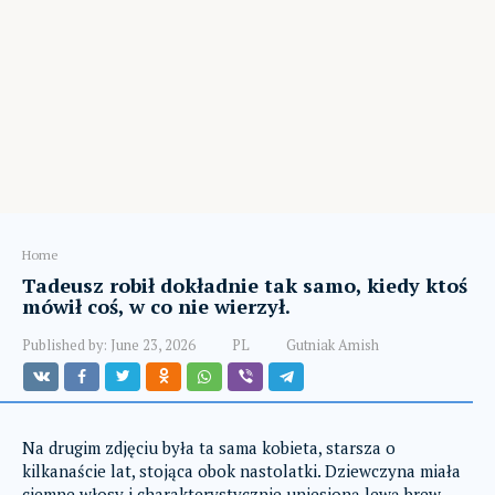
Home
Tadeusz robił dokładnie tak samo, kiedy ktoś
mówił coś, w co nie wierzył.
Published by:
June 23, 2026
PL
Gutniak Amish
Na drugim zdjęciu była ta sama kobieta, starsza o
kilkanaście lat, stojąca obok nastolatki. Dziewczyna miała
ciemne włosy i charakterystycznie uniesioną lewą brew.