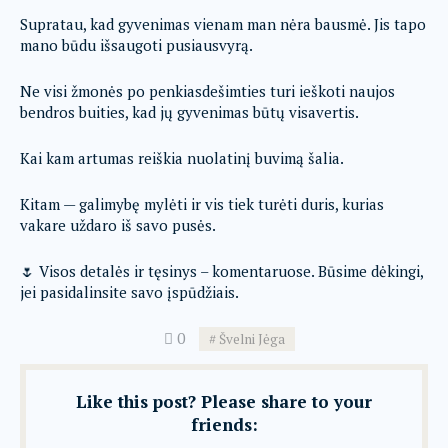
Supratau, kad gyvenimas vienam man nėra bausmė. Jis tapo
mano būdu išsaugoti pusiausvyrą.
Ne visi žmonės po penkiasdešimties turi ieškoti naujos
bendros buities, kad jų gyvenimas būtų visavertis.
Kai kam artumas reiškia nuolatinį buvimą šalia.
Kitam — galimybę mylėti ir vis tiek turėti duris, kurias
vakare uždaro iš savo pusės.
🌷 Visos detalės ir tęsinys – komentaruose. Būsime dėkingi,
jei pasidalinsite savo įspūdžiais.
0
Švelni Jėga
Like this post? Please share to your
friends: