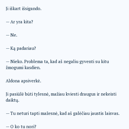
Ji iškart išsigando.
— Ar yra kita?
— Ne.
— Ką padariau?
— Nieko. Problema ta, kad aš negaliu gyventi su kitu
žmogumi kasdien.
Aldona apsiverkė.
Ji pasiūlė būti tylesnė, mažiau kviesti draugus ir nekeisti
daiktų.
— Tu neturi tapti mažesnė, kad aš galėčiau jaustis laisvas.
— O ko tu nori?