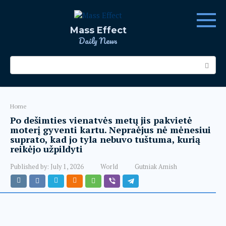
Skip
to
content
Mass Effect
Daily News
Search:
Home
Po dešimties vienatvės metų jis pakvietė
moterį gyventi kartu. Nepraėjus nė mėnesiui
suprato, kad jo tyla nebuvo tuštuma, kurią
reikėjo užpildyti
Published by:
July 1, 2026
World
Gutniak Amish