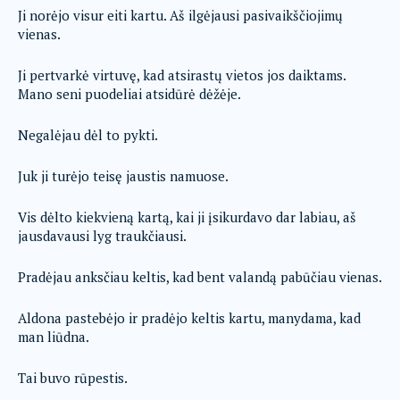
Ji norėjo visur eiti kartu. Aš ilgėjausi pasivaikščiojimų
vienas.
Ji pertvarkė virtuvę, kad atsirastų vietos jos daiktams.
Mano seni puodeliai atsidūrė dėžėje.
Negalėjau dėl to pykti.
Juk ji turėjo teisę jaustis namuose.
Vis dėlto kiekvieną kartą, kai ji įsikurdavo dar labiau, aš
jausdavausi lyg traukčiausi.
Pradėjau anksčiau keltis, kad bent valandą pabūčiau vienas.
Aldona pastebėjo ir pradėjo keltis kartu, manydama, kad
man liūdna.
Tai buvo rūpestis.