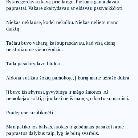
Rytais gerdavau kavą prie lango. Pietums gamindavau
paprastai. Vakare skaitydavau ar eidavau pasivaikščioti.
Niekas neklausė, kodėl nekalbu. Niekas nelietė mano
daiktų.
Tačiau buvo vakarų, kai suprasdavau, kad visą dieną
neištariau nė vieno žodžio.
Tada pasidarydavo liūdna.
Aldona sutikau šokių pamokoje, į kurią mane užrašė dukra.
Ji buvo išsiskyrusi, gyvybinga ir mėgo žmones. Aš
nemokėjau šokti, ji juokėsi ne iš manęs, o kartu su manimi.
Pradėjome susitikinėti.
Man patiko jos balsas, juokas ir gebėjimas pasakoti apie
paprastus dalykus taip, lyg jie būtų svarbūs.