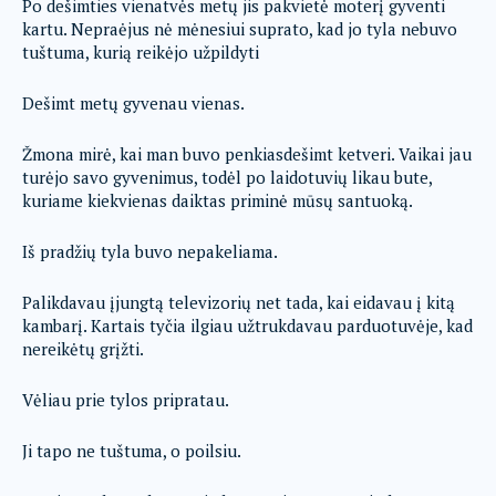
Po dešimties vienatvės metų jis pakvietė moterį gyventi
kartu. Nepraėjus nė mėnesiui suprato, kad jo tyla nebuvo
tuštuma, kurią reikėjo užpildyti
Dešimt metų gyvenau vienas.
Žmona mirė, kai man buvo penkiasdešimt ketveri. Vaikai jau
turėjo savo gyvenimus, todėl po laidotuvių likau bute,
kuriame kiekvienas daiktas priminė mūsų santuoką.
Iš pradžių tyla buvo nepakeliama.
Palikdavau įjungtą televizorių net tada, kai eidavau į kitą
kambarį. Kartais tyčia ilgiau užtrukdavau parduotuvėje, kad
nereikėtų grįžti.
Vėliau prie tylos pripratau.
Ji tapo ne tuštuma, o poilsiu.