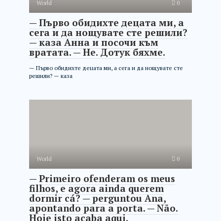
World
0
— Първо обидихте децата ми, а
сега и да нощувате сте решили?
— каза Анна и посочи към
вратата. — Не. Дотук бяхме.
— Първо обидихте децата ми, а сега и да нощувате сте
решили? — каза
World
0
— Primeiro ofenderam os meus
filhos, e agora ainda querem
dormir cá? — perguntou Ana,
apontando para a porta. — Não.
Hoje isto acaba aqui.