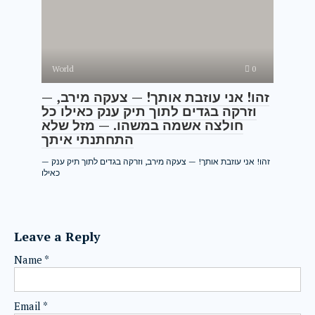
World
0
— זהו! אני עוזבת אותך! — צעקה מירב,
וזרקה בגדים לתוך תיק ענק כאילו כל
חולצה אשמה במשהו. — מזל שלא
התחתנתי איתך
— זהו! אני עוזבת אותך! — צעקה מירב, וזרקה בגדים לתוך תיק ענק
כאילו
Leave a Reply
Name
*
Email
*