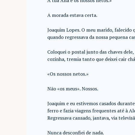
A tua Ana e os nossos netos.»
A morada estava certa.
Joaquim Lopes. O meu marido, falecido 
quando regressava da nossa pequena ca
Coloquei o postal junto das chaves dele
cozinha, tremia tanto que deixei cair ch
«Os nossos netos.»
Não «os meus». Nossos.
Joaquim e eu estivemos casados durante
ferro e fazia viagens frequentes até à A
Regressava cansado, jantava, via televis
Nunca desconfiei de nada.