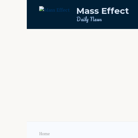
Skip
Mass Effect
to
content
Daily News
Home