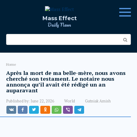
Skip
to
content
Mass Effect
Daily News
Search:
Home
Après la mort de ma belle-mère, nous avons
cherché son testament. Le notaire nous
annonça qu’il avait été rédigé un an
auparavant
Published by:
June 22, 2026
World
Gutniak Amish