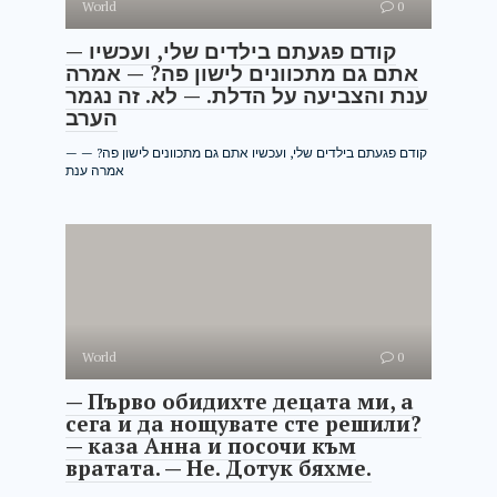
World
0
— קודם פגעתם בילדים שלי, ועכשיו
אתם גם מתכוונים לישון פה? — אמרה
ענת והצביעה על הדלת. — לא. זה נגמר
הערב
— קודם פגעתם בילדים שלי, ועכשיו אתם גם מתכוונים לישון פה? —
אמרה ענת
World
0
— Първо обидихте децата ми, а
сега и да нощувате сте решили?
— каза Анна и посочи към
вратата. — Не. Дотук бяхме.