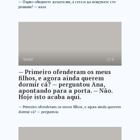
— Първо обидихте децата ми, а сега и да нощувате сте
решили? — каза
World
0
— Primeiro ofenderam os meus
filhos, e agora ainda querem
dormir cá? — perguntou Ana,
apontando para a porta. — Não.
Hoje isto acaba aqui.
— Primeiro ofenderam os meus filhos, e agora ainda querem
dormir cá? — perguntou