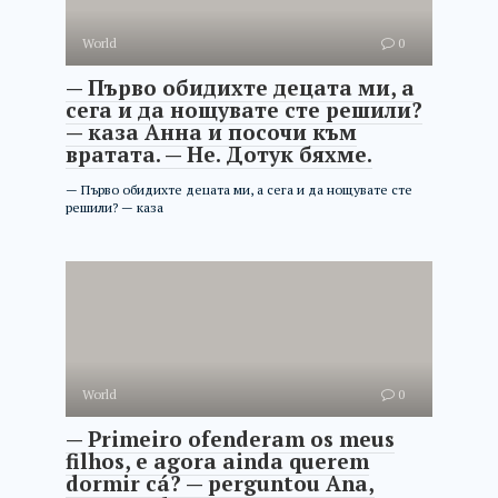
World
0
— Първо обидихте децата ми, а
сега и да нощувате сте решили?
— каза Анна и посочи към
вратата. — Не. Дотук бяхме.
— Първо обидихте децата ми, а сега и да нощувате сте
решили? — каза
World
0
— Primeiro ofenderam os meus
filhos, e agora ainda querem
dormir cá? — perguntou Ana,