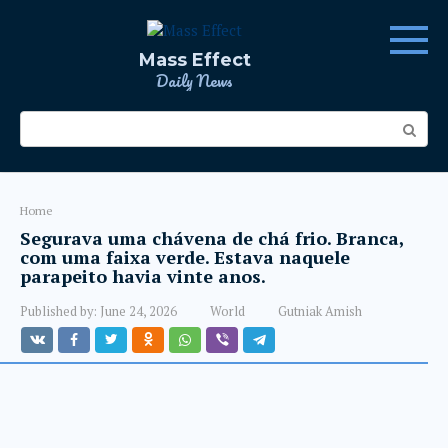
Skip
to
content
Mass Effect
Daily News
Search:
Home
Segurava uma chávena de chá frio. Branca,
com uma faixa verde. Estava naquele
parapeito havia vinte anos.
Published by:
June 24, 2026
World
Gutniak Amish