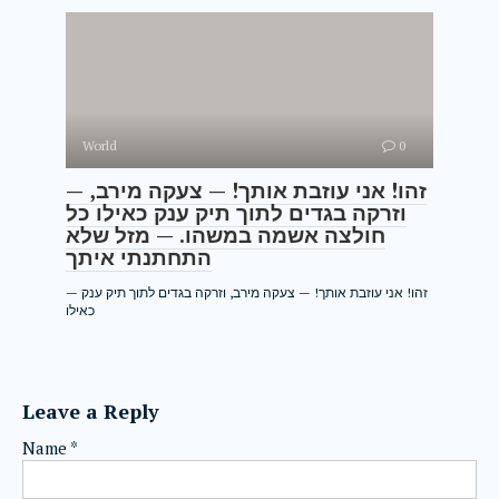
World
0
— זהו! אני עוזבת אותך! — צעקה מירב,
וזרקה בגדים לתוך תיק ענק כאילו כל
חולצה אשמה במשהו. — מזל שלא
התחתנתי איתך
— זהו! אני עוזבת אותך! — צעקה מירב, וזרקה בגדים לתוך תיק ענק
כאילו
Leave a Reply
Name
*