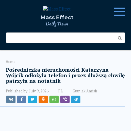
Skip
to
content
Mass Effect
Daily News
Search:
Home
Pośredniczka nieruchomości Katarzyna
Wójcik odłożyła telefon i przez dłuższą chwilę
patrzyła na notatnik
Published by:
July 9, 2026
PL
Gutniak Amish