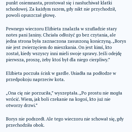
punkt osiemnasta, prostował się i nasłuchiwał klatki
schodowej. Za każdym razem, gdy nikt nie przychodził,
powoli opuszczał głowę.
Pewnego wieczoru Elżbieta znalazła w szufladzie stary
notes pani Janiny. Chciała odłożyć go bez czytania, ale
jedna strona była zaznaczona zasuszoną koniczyną. „Borys
nie jest zwierzęciem do mieszkania. On jest kimś, kto
został, kiedy wszyscy inni mieli swoje sprawy. Jeśli odejdę
pierwsza, proszę, żeby ktoś był dla niego cierpliwy.”
Elżbieta poczuła ścisk w gardle. Usiadła na podłodze w
przedpokoju naprzeciw kota.
„Ona cię nie porzuciła,” wyszeptała. „Po prostu nie mogła
wrócić. Wiem, jak boli czekanie na kogoś, kto już nie
otworzy drzwi.”
Borys nie podszedł. Ale tego wieczoru nie schował się, gdy
przechodziła obok.