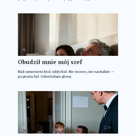
PL
0
Obudził mnie mój szef
Nad ramieniem ktoś oddychał. Nie mocno, nie nachalnie —
po prostu był. Odwróciłam głowę
PL
0