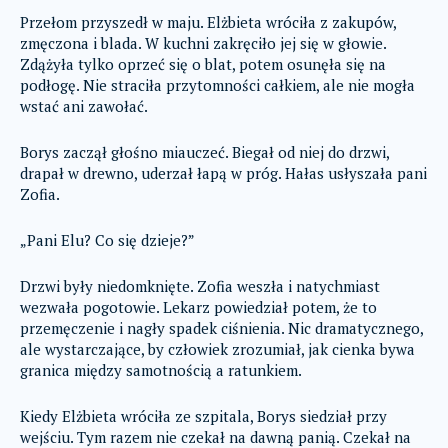
Przełom przyszedł w maju. Elżbieta wróciła z zakupów,
zmęczona i blada. W kuchni zakręciło jej się w głowie.
Zdążyła tylko oprzeć się o blat, potem osunęła się na
podłogę. Nie straciła przytomności całkiem, ale nie mogła
wstać ani zawołać.
Borys zaczął głośno miauczeć. Biegał od niej do drzwi,
drapał w drewno, uderzał łapą w próg. Hałas usłyszała pani
Zofia.
„Pani Elu? Co się dzieje?”
Drzwi były niedomknięte. Zofia weszła i natychmiast
wezwała pogotowie. Lekarz powiedział potem, że to
przemęczenie i nagły spadek ciśnienia. Nic dramatycznego,
ale wystarczające, by człowiek zrozumiał, jak cienka bywa
granica między samotnością a ratunkiem.
Kiedy Elżbieta wróciła ze szpitala, Borys siedział przy
wejściu. Tym razem nie czekał na dawną panią. Czekał na