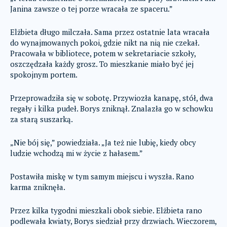
Janina zawsze o tej porze wracała ze spaceru.”
Elżbieta długo milczała. Sama przez ostatnie lata wracała
do wynajmowanych pokoi, gdzie nikt na nią nie czekał.
Pracowała w bibliotece, potem w sekretariacie szkoły,
oszczędzała każdy grosz. To mieszkanie miało być jej
spokojnym portem.
Przeprowadziła się w sobotę. Przywiozła kanapę, stół, dwa
regały i kilka pudeł. Borys zniknął. Znalazła go w schowku
za starą suszarką.
„Nie bój się,” powiedziała. „Ja też nie lubię, kiedy obcy
ludzie wchodzą mi w życie z hałasem.”
Postawiła miskę w tym samym miejscu i wyszła. Rano
karma zniknęła.
Przez kilka tygodni mieszkali obok siebie. Elżbieta rano
podlewała kwiaty, Borys siedział przy drzwiach. Wieczorem,