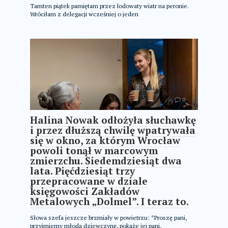
Tamten piątek pamiętam przez lodowaty wiatr na peronie.
Wróciłam z delegacji wcześniej o jeden
PL
0
Halina Nowak odłożyła słuchawkę
i przez dłuższą chwilę wpatrywała
się w okno, za którym Wrocław
powoli tonął w marcowym
zmierzchu. Siedemdziesiąt dwa
lata. Pięćdziesiąt trzy
przepracowane w dziale
księgowości Zakładów
Metalowych „Dolmel”. I teraz to.
Słowa szefa jeszcze brzmiały w powietrzu: *Proszę pani,
przyjmiemy młodą dziewczynę, pokaże jej pani,