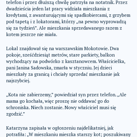
telefon i przez dłuższą chwilę patrzyła na notatnik. Przez
dwadzieścia jeden lat pracy widziała mieszkania z
kredytami, z awanturującymi się spadkobiercami, z grzybem
pod tapetą i z lokatorami, którzy „na pewno wyprowadzą
się za tydzień”. Ale mieszkania sprzedawanego razem z
kotem jeszcze nie miała.
Lokal znajdował się na warszawskim Mokotowie. Dwa
pokoje, sześćdziesiąt metrów, stare parkiety, balkon
wychodzący na podwórko z kasztanowcem. Właścicielka,
pani Janina Sadowska, zmarła w styczniu. Jej dzieci
mieszkały za granicą i chciały sprzedać mieszkanie jak
najszybciej.
„Kota nie zabierzemy,” powiedział syn przez telefon. „Ale
mama go kochała, więc proszę nie oddawać go do
schroniska. Niech zostanie. Nowy właściciel musi się
zgodzić.”
Katarzyna zapisała w ogłoszeniu najdelikatniej, jak
potrafiła: „W mieszkaniu mieszka starszy kot; poszukiwany