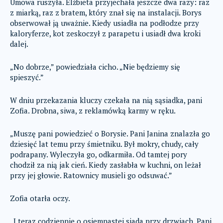
Umowa ruszyła. Elżbieta przyjechała jeszcze dwa razy: raz
z miarką, raz z bratem, który znał się na instalacji. Borys
obserwował ją uważnie. Kiedy usiadła na podłodze przy
kaloryferze, kot zeskoczył z parapetu i usiadł dwa kroki
dalej.
„No dobrze,” powiedziała cicho. „Nie będziemy się
spieszyć.”
W dniu przekazania kluczy czekała na nią sąsiadka, pani
Zofia. Drobna, siwa, z reklamówką karmy w ręku.
„Muszę pani powiedzieć o Borysie. Pani Janina znalazła go
dziesięć lat temu przy śmietniku. Był mokry, chudy, cały
podrapany. Wyleczyła go, odkarmiła. Od tamtej pory
chodził za nią jak cień. Kiedy zasłabła w kuchni, on leżał
przy jej głowie. Ratownicy musieli go odsuwać.”
Zofia otarła oczy.
„I teraz codziennie o osiemnastej siada przy drzwiach. Pani