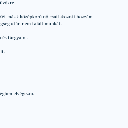
küvőkre.
 Két másik középkorú nő csatlakozott hozzám.
egség után nem talált munkát.
 és tárgyalni.
lt.
égben elvégezni.