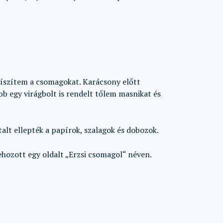
íszítem a csomagokat. Karácsony előtt
bb egy virágbolt is rendelt tőlem masnikat és
lt ellepték a papírok, szalagok és dobozok.
ehozott egy oldalt „Erzsi csomagol“ néven.