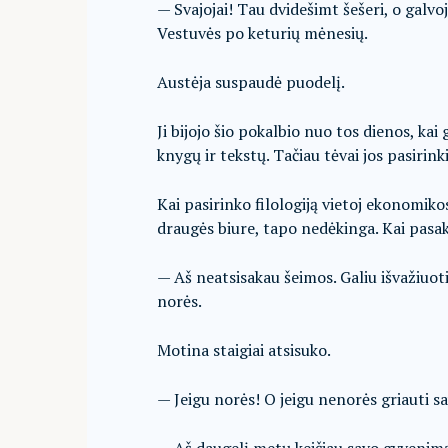
— Svajojai! Tau dvidešimt šešeri, o galvoj
Vestuvės po keturių mėnesių.
Austėja suspaudė puodelį.
Ji bijojo šio pokalbio nuo tos dienos, k
knygų ir tekstų. Tačiau tėvai jos pasirin
Kai pasirinko filologiją vietoj ekonomik
draugės biure, tapo nedėkinga. Kai pasak
— Aš neatsisakau šeimos. Galiu išvažiuoti 
norės.
Motina staigiai atsisuko.
— Jeigu norės! O jeigu nenorės griauti 