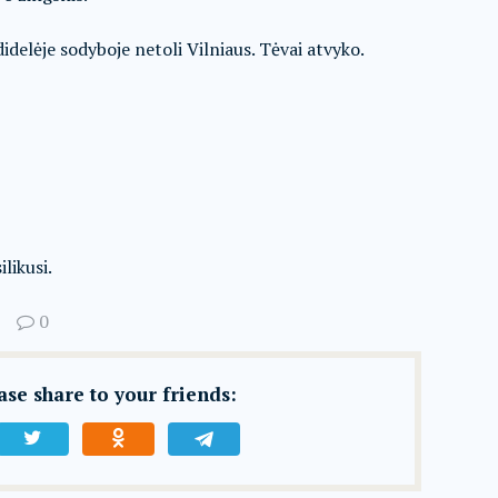
delėje sodyboje netoli Vilniaus. Tėvai atvyko.
likusi.
0
ease share to your friends: