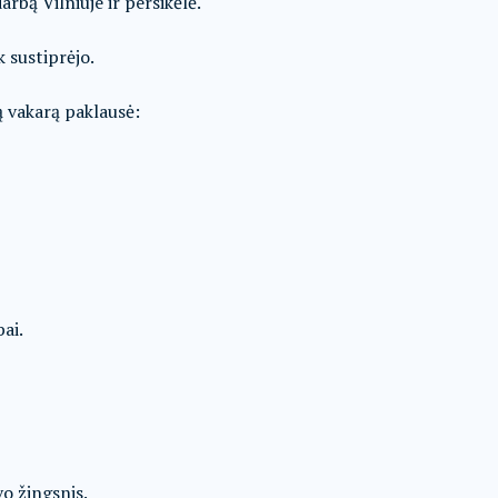
arbą Vilniuje ir persikėlė.
k sustiprėjo.
ą vakarą paklausė:
ai.
o žingsnis.