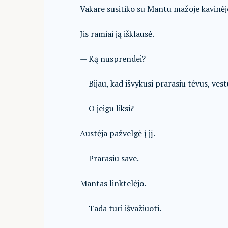
Vakare susitiko su Mantu mažoje kavinėj
Jis ramiai ją išklausė.
— Ką nusprendei?
— Bijau, kad išvykusi prarasiu tėvus, vest
— O jeigu liksi?
Austėja pažvelgė į jį.
— Prarasiu save.
Mantas linktelėjo.
— Tada turi išvažiuoti.