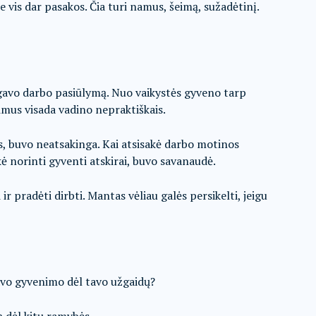
e vis dar pasakos. Čia turi namus, šeimą, sužadėtinį.
ai gavo darbo pasiūlymą. Nuo vaikystės gyveno tarp
kimus visada vadino nepraktiškais.
os, buvo neatsakinga. Kai atsisakė darbo motinos
ė norinti gyventi atskirai, buvo savanaudė.
ir pradėti dirbti. Mantas vėliau galės persikelti, jeigu
savo gyvenimo dėl tavo užgaidų?