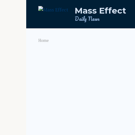
Skip
Mass Effect
to
content
Daily News
Home