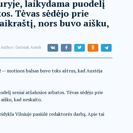
duryje, laikydama puodelį
tos. Tėvas sėdėjo prie
laikraštį, nors buvo aišku,
Author:
Gutniak Amish
! — motinos balsas buvo toks aštrus, kad Austėja
uodelį seniai atšalusios arbatos. Tėvas sėdėjo prie
 aišku, kad neskaito.
idykla Vilniuje pasiūlė redaktorės darbą. Apie tai