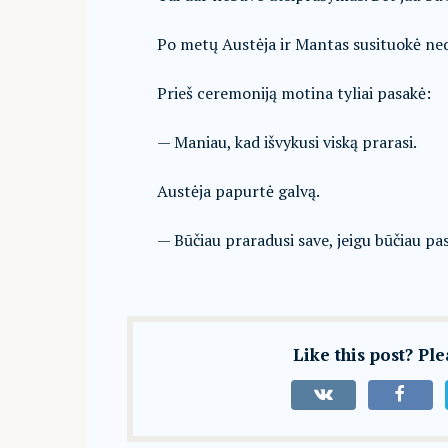
Po metų Austėja ir Mantas susituokė nedi
Prieš ceremoniją motina tyliai pasakė:
— Maniau, kad išvykusi viską prarasi.
Austėja papurtė galvą.
— Būčiau praradusi save, jeigu būčiau pasi
Like this post? Pl