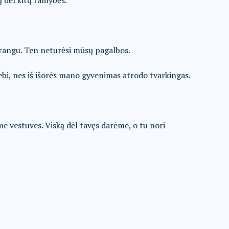
 dėl kitų ramybės.
 brangu. Ten neturėsi mūsų pagalbos.
ebi, nes iš išorės mano gyvenimas atrodo tvarkingas.
e vestuves. Viską dėl tavęs darėme, o tu nori