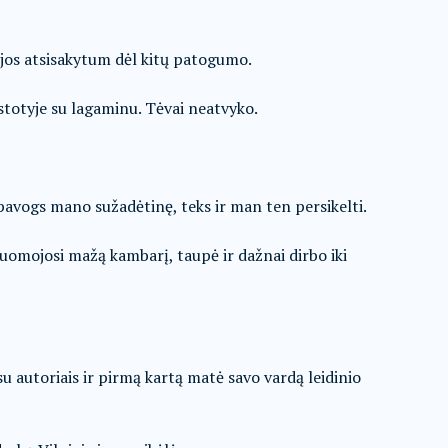
u jos atsisakytum dėl kitų patogumo.
 stotyje su lagaminu. Tėvai neatvyko.
pavogs mano sužadėtinę, teks ir man ten persikelti.
uomojosi mažą kambarį, taupė ir dažnai dirbo iki
u autoriais ir pirmą kartą matė savo vardą leidinio