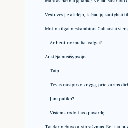
Mantas dažnai ją lankė. Vėliau susirado d
Vestuves jie atidėjo, tačiau jų santykiai ti
Motina ilgai neskambino. Galiausiai vien
— Ar bent normaliai valgai?
Austėja nusišypsojo.
— Taip.
— Tėvas nusipirko knygą, prie kurios dirb
— Jam patiko?
— Visiems rodo tavo pavardę.
Tai dar nebuvo atsiprašymas. Bet jau buv