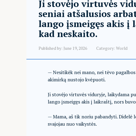
Ji stovėjo virtuvės vi
seniai atšalusios arba
lango įsmeigęs akis į 
kad neskaito.
Published by:
June 19, 2026
Category:
World
— Nesitikėk nei mano, nei tėvo pagalbos
akimirką nustojo kvėpuoti.
Ji stovėjo virtuvės viduryje, laikydama p
lango įsmeigęs akis į laikraštį, nors buvo
— Mama, aš tik noriu pabandyti. Didelė le
svajojau nuo vaikystės.