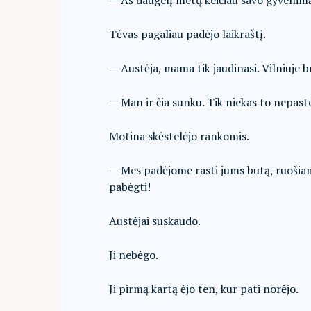
— Aš daugelį metų keičiau savo gyvenimą
Tėvas pagaliau padėjo laikraštį.
— Austėja, mama tik jaudinasi. Vilniuje
— Man ir čia sunku. Tik niekas to nepast
Motina skėstelėjo rankomis.
— Mes padėjome rasti jums butą, ruošiam
pabėgti!
Austėjai suskaudo.
Ji nebėgo.
Ji pirmą kartą ėjo ten, kur pati norėjo.