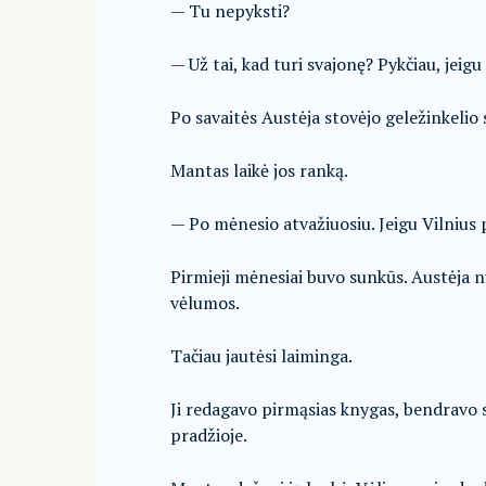
— Tu nepyksti?
— Už tai, kad turi svajonę? Pykčiau, jeig
Po savaitės Austėja stovėjo geležinkelio
Mantas laikė jos ranką.
— Po mėnesio atvažiuosiu. Jeigu Vilnius 
Pirmieji mėnesiai buvo sunkūs. Austėja n
vėlumos.
Tačiau jautėsi laiminga.
Ji redagavo pirmąsias knygas, bendravo s
pradžioje.