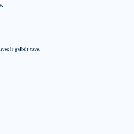
e.
uves ir galbūt tave.