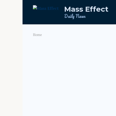
Skip
Mass Effect
to
content
Daily News
Home