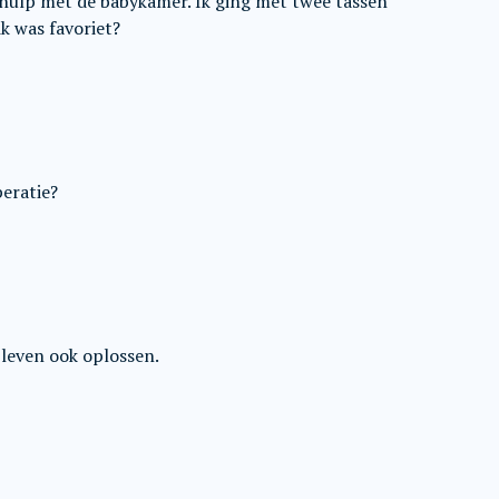
, hulp met de babykamer. Ik ging met twee tassen
k was favoriet?
eratie?
leven ook oplossen.