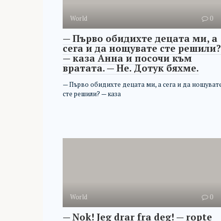
World
0
— Първо обидихте децата ми, а
сега и да нощувате сте решили?
— каза Анна и посочи към
вратата. — Не. Дотук бяхме.
— Първо обидихте децата ми, а сега и да нощуват
сте решили? — каза
World
0
— Nok! Jeg drar fra deg! — ropte