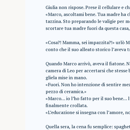
Giulia non rispose. Prese il cellulare e c
«Marco, ascoltami bene. Tua madre ha ch
tazzina. Sto preparando le valigie per me
scortare tua madre fuori da questa casa,
«Cosa?! Mamma, sei impazzita?!» urlò Ma
conto che il suo alleato storico l’aveva t
Quando Marco arrivò, aveva il fiatone. 
camera di Leo per accertarsi che stesse b
gliela mise in mano.
«Fuori. Non ho intenzione di sentire mez
pezzo di ceramica.»
«Marco… io l’ho fatto per il suo bene… l
finalmente crollata.
«L’educazione si insegna con l’amore, non
Quella sera, la cena fu semplice: spagh