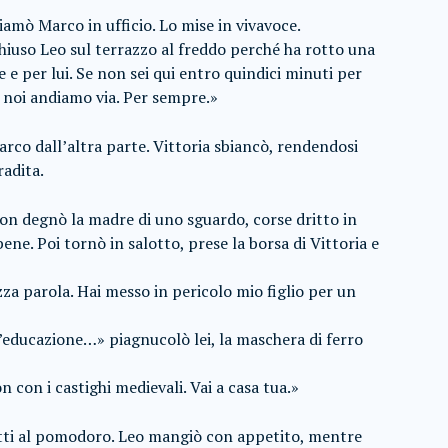
hiamò Marco in ufficio. Lo mise in vivavoce.
iuso Leo sul terrazzo al freddo perché ha rotto una
 e per lui. Se non sei qui entro quindici minuti per
 noi andiamo via. Per sempre.»
rco dall’altra parte. Vittoria sbiancò, rendendosi
radita.
Non degnò la madre di uno sguardo, corse dritto in
ene. Poi tornò in salotto, prese la borsa di Vittoria e
za parola. Hai messo in pericolo mio figlio per un
’educazione…» piagnucolò lei, la maschera di ferro
 con i castighi medievali. Vai a casa tua.»
etti al pomodoro. Leo mangiò con appetito, mentre