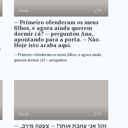
World
0
— Primeiro ofenderam os meus
filhos, e agora ainda querem
dormir cá? — perguntou Ana,
apontando para a porta. — Não.
Hoje isto acaba aqui.
е
— Primeiro ofenderam os meus filhos, e agora ainda
querem dormir cá? — perguntou
World
0
— זהו! אני עוזבת אותך! — צעקה מירב,