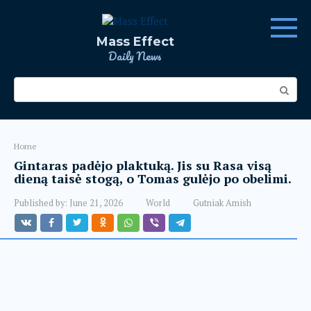
Skip
to
content
Mass Effect
Daily News
Search:
Home
Gintaras padėjo plaktuką. Jis su Rasa visą
dieną taisė stogą, o Tomas gulėjo po obelimi.
Published by:
June 21, 2026
World
Gutniak Amish