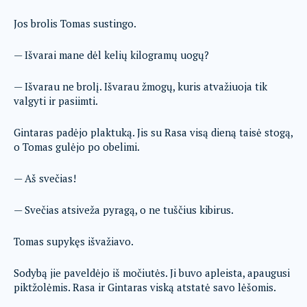
Jos brolis Tomas sustingo.
— Išvarai mane dėl kelių kilogramų uogų?
— Išvarau ne brolį. Išvarau žmogų, kuris atvažiuoja tik
valgyti ir pasiimti.
Gintaras padėjo plaktuką. Jis su Rasa visą dieną taisė stogą,
o Tomas gulėjo po obelimi.
— Aš svečias!
— Svečias atsiveža pyragą, o ne tuščius kibirus.
Tomas supykęs išvažiavo.
Sodybą jie paveldėjo iš močiutės. Ji buvo apleista, apaugusi
piktžolėmis. Rasa ir Gintaras viską atstatė savo lėšomis.