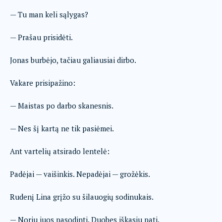
— Tu man keli sąlygas?
— Prašau prisidėti.
Jonas burbėjo, tačiau galiausiai dirbo.
Vakare prisipažino:
— Maistas po darbo skanesnis.
— Nes šį kartą ne tik pasiėmei.
Ant vartelių atsirado lentelė:
Padėjai — vaišinkis. Nepadėjai — grožėkis.
Rudenį Lina grįžo su šilauogių sodinukais.
— Noriu juos pasodinti. Duobes iškasiu pati.