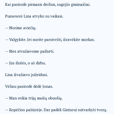
Kai pasirodė pirmasis derlius, sugrįžo giminaičiai.
Pusseserė Lina atvyko su vaikais.
— Norime aviečių.
— Valgykite. Jei norite parsivežti, išravėkite morkas.
— Mes atvažiavome pailsėti.
— Jūs ilsitės, o aš dirbu.
Lina išvažiavo įsižeidusi.
Vėliau pasirodė dėdė Jonas.
— Man reikia trijų maišų obuolių.
— Kopėčios pašiūrėje. Dar padėk Gintarui sutvarkyti tvorą.