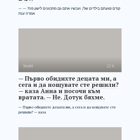
— קודם פגעתם בילדים שלי, ועכשיו אתם גם מתכוונים לישון פה? —
אמרה ענת
World
0
— Първо обидихте децата ми, а
сега и да нощувате сте решили?
— каза Анна и посочи към
вратата. — Не. Дотук бяхме.
— Първо обидихте децата ми, а сега и да нощувате сте
решили? — каза