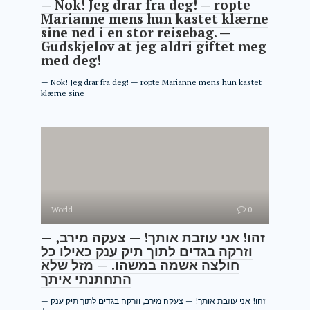
— Nok! Jeg drar fra deg! — ropte
Marianne mens hun kastet klærne
sine ned i en stor reisebag. —
Gudskjelov at jeg aldri giftet meg
med deg!
— Nok! Jeg drar fra deg! — ropte Marianne mens hun kastet
klærne sine
World
0
— זהו! אני עוזבת אותך! — צעקה מירב,
וזרקה בגדים לתוך תיק ענק כאילו כל
חולצה אשמה במשהו. — מזל שלא
התחתנתי איתך
— זהו! אני עוזבת אותך! — צעקה מירב, וזרקה בגדים לתוך תיק ענק