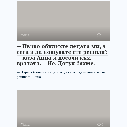
World
0
— Първо обидихте децата ми, а
сега и да нощувате сте решили?
— каза Анна и посочи към
вратата. — Не. Дотук бяхме.
— Първо обидихте децата ми, а сега и да нощувате сте
решили? — каза
World
0