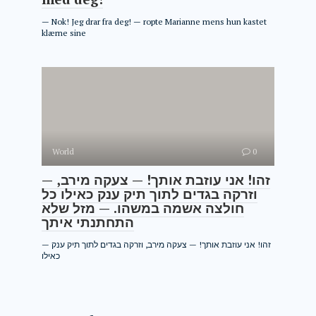
— Nok! Jeg drar fra deg! — ropte Marianne mens hun kastet
klærne sine
World
0
— זהו! אני עוזבת אותך! — צעקה מירב,
וזרקה בגדים לתוך תיק ענק כאילו כל
חולצה אשמה במשהו. — מזל שלא
התחתנתי איתך
— זהו! אני עוזבת אותך! — צעקה מירב, וזרקה בגדים לתוך תיק ענק
כאילו