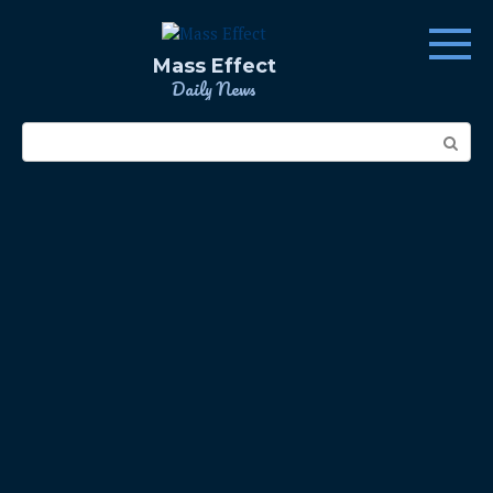
Skip
to
content
Mass Effect
Daily News
Search: