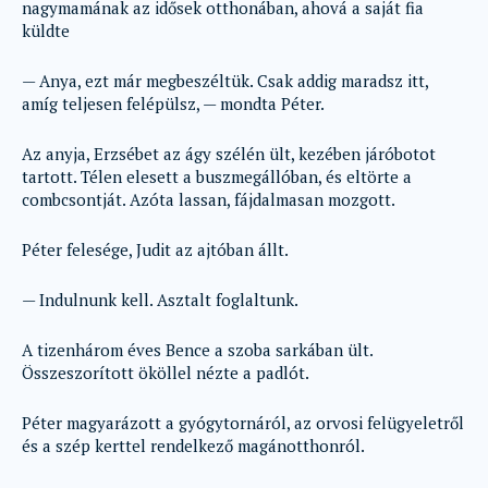
nagymamának az idősek otthonában, ahová a saját fia
küldte
— Anya, ezt már megbeszéltük. Csak addig maradsz itt,
amíg teljesen felépülsz, — mondta Péter.
Az anyja, Erzsébet az ágy szélén ült, kezében járóbotot
tartott. Télen elesett a buszmegállóban, és eltörte a
combcsontját. Azóta lassan, fájdalmasan mozgott.
Péter felesége, Judit az ajtóban állt.
— Indulnunk kell. Asztalt foglaltunk.
A tizenhárom éves Bence a szoba sarkában ült.
Összeszorított ököllel nézte a padlót.
Péter magyarázott a gyógytornáról, az orvosi felügyeletről
és a szép kerttel rendelkező magánotthonról.