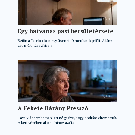
HU
0
Egy hatvanas pasi becsületérzete
Bejön a Facebookon egy üzenet. Ismerősnek jelölt. A lány
alig múlt húsz, friss a
HU
0
A Fekete Bárány Presszó
Tavaly decemberben lett négy éve, hogy Andrást eltemettük.
A kert végében álló sufnihoz azóta