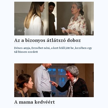
HU
0
Az a bizonyos átlátszó doboz
Dénes anyja, Erzsébet néni, a kert felől jött be, kezében egy
tál frissen szedett
HU
0
A mama kedvéért