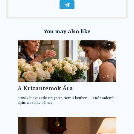
You may also like
HU
0
A Krizantémok Ára
Erzsi két évtizede virágzott. Nem a kertben — a Rózsadomb
alján, a szürke bérház