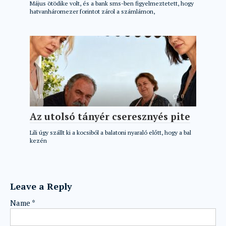
Május ötödike volt, és a bank sms-ben figyelmeztetett, hogy
hatvanháromezer forintot zárol a számlámon,
HU
0
Az utolsó tányér cseresznyés pite
Lili úgy szállt ki a kocsiból a balatoni nyaraló előtt, hogy a bal
kezén
Leave a Reply
Name
*