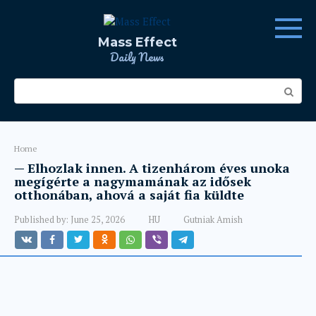
Skip
to
content
Mass Effect
Daily News
Search:
Home
— Elhozlak innen. A tizenhárom éves unoka
megígérte a nagymamának az idősek
otthonában, ahová a saját fia küldte
Published by:
June 25, 2026
HU
Gutniak Amish