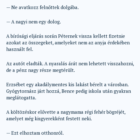
— Ne avatkozz felnőttek dolgába.
— A nagyi nem egy dolog.
A bírósági eljárás során Péternek vissza kellett fizetnie
azokat az összegeket, amelyeket nem az anyja érdekében
használt fel.
Az autót eladták. A nyaralás árát nem lehetett visszahozni,
de a pénz nagy része megtérült.
Erzsébet egy akadálymentes kis lakást bérelt a városban.
Gyógytornász járt hozzá, Bence pedig iskola után gyakran
meglátogatta.
A költözéskor elővette a nagymama régi fehér bögréjét,
amelyet még kisgyerekként festett neki.
— Ezt elhoztam otthonról.