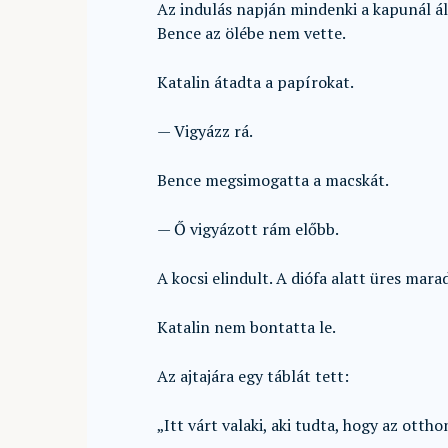
Az indulás napján mindenki a kapunál ál
Bence az ölébe nem vette.
Katalin átadta a papírokat.
— Vigyázz rá.
Bence megsimogatta a macskát.
— Ő vigyázott rám előbb.
A kocsi elindult. A diófa alatt üres marad
Katalin nem bontatta le.
Az ajtajára egy táblát tett:
„Itt várt valaki, aki tudta, hogy az otth