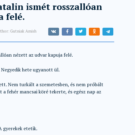
atalin ismét rosszallóan
 felé.
thor:
Gutniak Amish
llóan nézett az udvar kapuja felé.
 Negyedik hete ugyanott ül.
ett. Nem turkált a szemetesben, és nem próbált
át a fehér mancsai köré tekerte, és egész nap az
A gyerekek etetik.