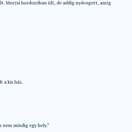
lt. Morzsi hordozóban ült, de addig nyávogott, amíg
t a kis ház.
on nem mindig egy hely.“