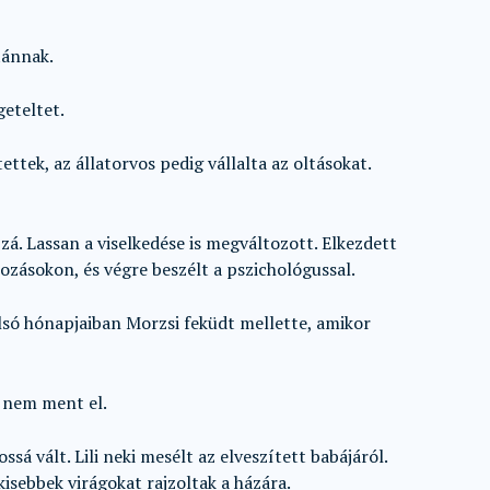
tánnak.
geteltet.
ttek, az állatorvos pedig vállalta az oltásokat.
. Lassan a viselkedése is megváltozott. Elkezdett
kozásokon, és végre beszélt a pszichológussal.
só hónapjaiban Morzsi feküdt mellette, amikor
 nem ment el.
sá vált. Lili neki mesélt az elveszített babájáról.
kisebbek virágokat rajzoltak a házára.