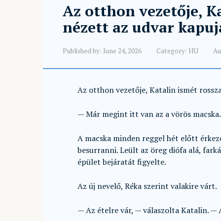
Az otthon vezetője, K
nézett az udvar kapuja
Published by:
June 24, 2026
Category:
HU
Au
Az otthon vezetője, Katalin ismét rossza
— Már megint itt van az a vörös macska.
A macska minden reggel hét előtt érkez
besurranni. Leült az öreg diófa alá, fark
épület bejáratát figyelte.
Az új nevelő, Réka szerint valakire várt.
— Az ételre vár, — válaszolta Katalin. — 