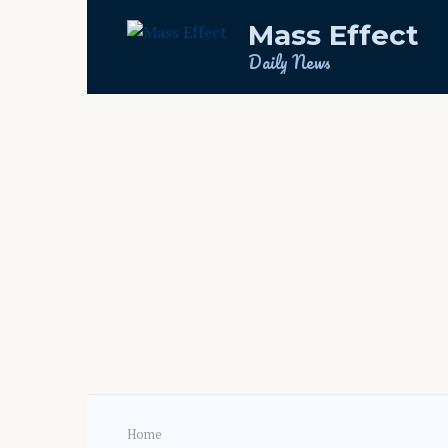
Skip
Mass Effect
to
content
Daily News
Home