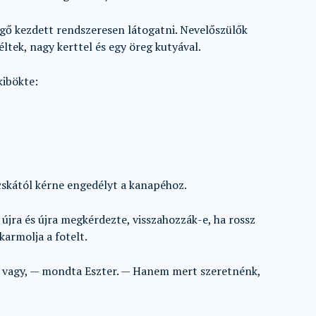
rgő kezdett rendszeresen látogatni. Nevelőszülők
éltek, nagy kerttel és egy öreg kutyával.
kibökte:
skától kérne engedélyt a kanapéhoz.
újra és újra megkérdezte, visszahozzák-e, ha rossz
karmolja a fotelt.
s vagy, — mondta Eszter. — Hanem mert szeretnénk,