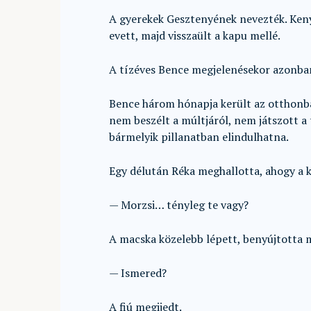
A gyerekek Gesztenyének nevezték. Kenye
evett, majd visszaült a kapu mellé.
A tízéves Bence megjelenésekor azonban
Bence három hónapja került az otthonba
nem beszélt a múltjáról, nem játszott a
bármelyik pillanatban elindulhatna.
Egy délután Réka meghallotta, ahogy a 
— Morzsi… tényleg te vagy?
A macska közelebb lépett, benyújtotta 
— Ismered?
A fiú megijedt.