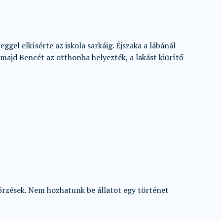
el elkísérte az iskola sarkáig. Éjszaka a lábánál
 majd Bencét az otthonba helyezték, a lakást kiürítő
őrzések. Nem hozhatunk be állatot egy történet