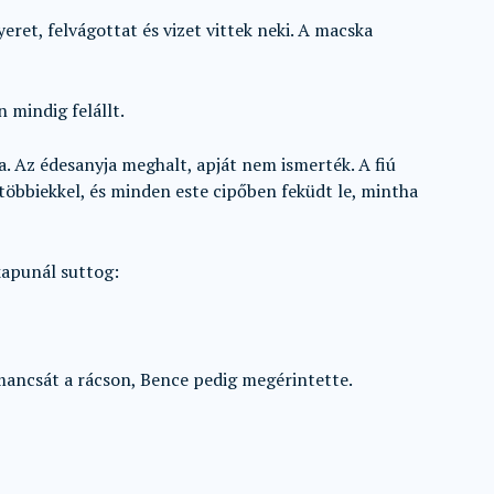
ret, felvágottat és vizet vittek neki. A macska
 mindig felállt.
. Az édesanyja meghalt, apját nem ismerték. A fiú
 többiekkel, és minden este cipőben feküdt le, mintha
kapunál suttog:
mancsát a rácson, Bence pedig megérintette.