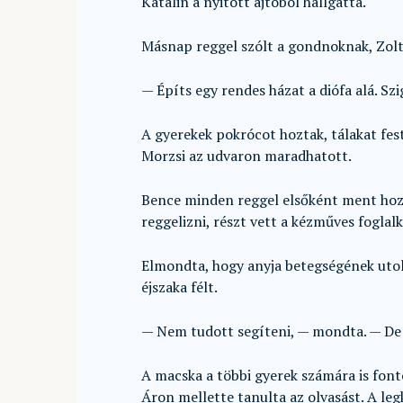
Katalin a nyitott ajtóból hallgatta.
Másnap reggel szólt a gondnoknak, Zol
— Építs egy rendes házat a diófa alá. Szi
A gyerekek pokrócot hoztak, tálakat feste
Morzsi az udvaron maradhatott.
Bence minden reggel elsőként ment hozzá
reggelizni, részt vett a kézműves foglal
Elmondta, hogy anyja betegségének utol
éjszaka félt.
— Nem tudott segíteni, — mondta. — De
A macska a többi gyerek számára is fontos
Áron mellette tanulta az olvasást. A leg