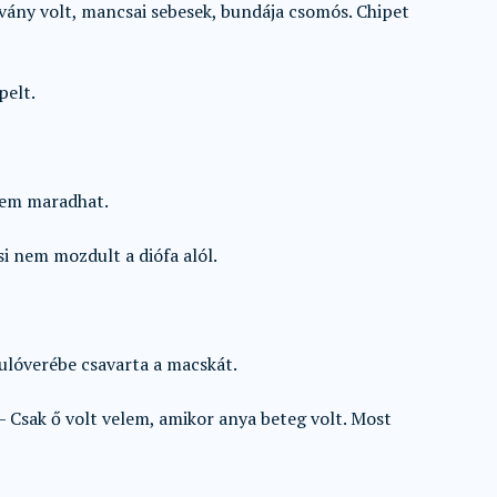
ovány volt, mancsai sebesek, bundája csomós. Chipet
pelt.
sem maradhat.
si nem mozdult a diófa alól.
pulóverébe csavarta a macskát.
Csak ő volt velem, amikor anya beteg volt. Most