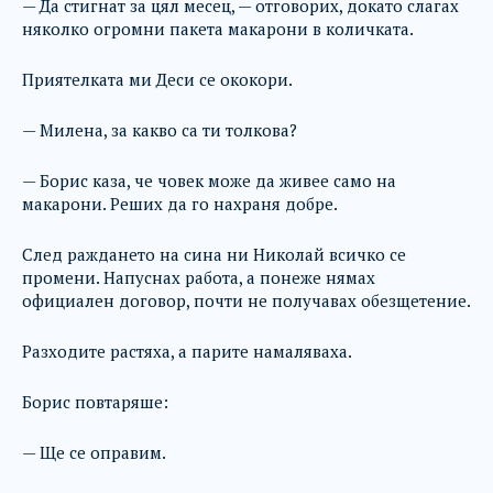
— Да стигнат за цял месец, — отговорих, докато слагах
няколко огромни пакета макарони в количката.
Приятелката ми Деси се ококори.
— Милена, за какво са ти толкова?
— Борис каза, че човек може да живее само на
макарони. Реших да го нахраня добре.
След раждането на сина ни Николай всичко се
промени. Напуснах работа, а понеже нямах
официален договор, почти не получавах обезщетение.
Разходите растяха, а парите намаляваха.
Борис повтаряше:
— Ще се оправим.