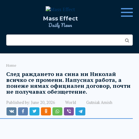
Skip
to
content
Mass Effect
Daily News
Search:
Home
След раждането на сина ни Николай
всичко се промени. Напуснах работа, а
понеже нямах официален договор, почти
не получавах обезщетение.
Published by:
June 20, 2026
World
Gutniak Amish