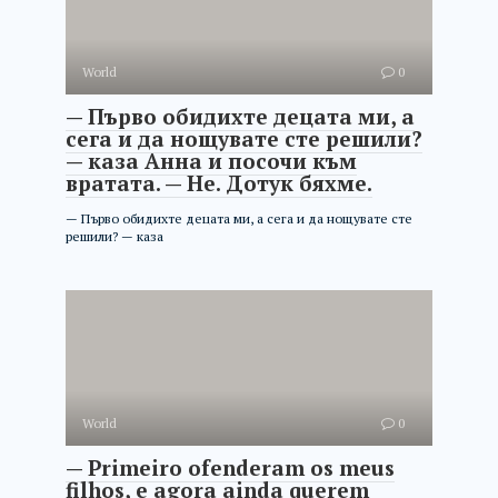
World
0
— Първо обидихте децата ми, а
сега и да нощувате сте решили?
— каза Анна и посочи към
вратата. — Не. Дотук бяхме.
— Първо обидихте децата ми, а сега и да нощувате сте
решили? — каза
World
0
— Primeiro ofenderam os meus
filhos, e agora ainda querem