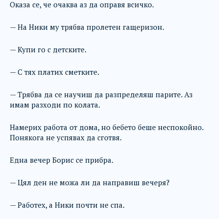
Оказа се, че очаква аз да оправя всичко.
— На Ники му трябва пролетен гащеризон.
— Купи го с детските.
— С тях платих сметките.
— Трябва да се научиш да разпределяш парите. Аз
имам разходи по колата.
Намерих работа от дома, но бебето беше неспокойно.
Понякога не успявах да сготвя.
Една вечер Борис се прибра.
— Цял ден не можа ли да направиш вечеря?
— Работех, а Ники почти не спа.