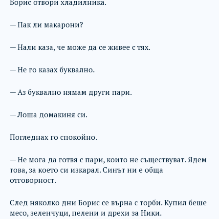
Борис отвори хладилника.
— Пак ли макарони?
— Нали каза, че може да се живее с тях.
— Не го казах буквално.
— Аз буквално нямам други пари.
— Лоша домакиня си.
Погледнах го спокойно.
— Не мога да готвя с пари, които не съществуват. Ядем
това, за което си изкарал. Синът ни е обща
отговорност.
След няколко дни Борис се върна с торби. Купил беше
месо, зеленчуци, пелени и дрехи за Ники.