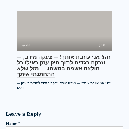
World
0
— זהו! אני עוזבת אותך! — צעקה מירב,
וזרקה בגדים לתוך תיק ענק כאילו כל
חולצה אשמה במשהו. — מזל שלא
התחתנתי איתך
— זהו! אני עוזבת אותך! — צעקה מירב, וזרקה בגדים לתוך תיק ענק
כאילו
Leave a Reply
Name
*