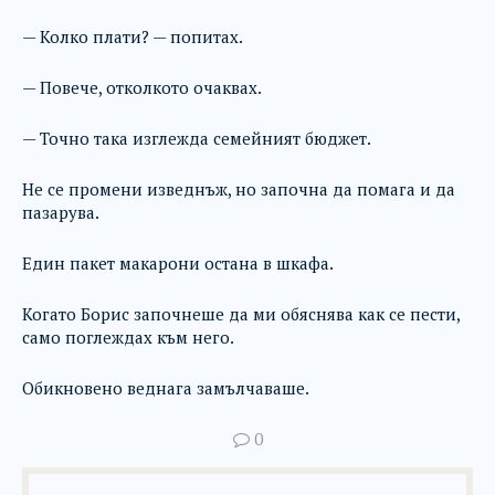
— Колко плати? — попитах.
— Повече, отколкото очаквах.
— Точно така изглежда семейният бюджет.
Не се промени изведнъж, но започна да помага и да
пазарува.
Един пакет макарони остана в шкафа.
Когато Борис започнеше да ми обяснява как се пести,
само поглеждах към него.
Обикновено веднага замълчаваше.
0