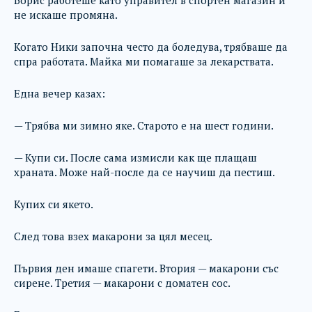
Борис работеше като управител в спортен магазин и
не искаше промяна.
Когато Ники започна често да боледува, трябваше да
спра работата. Майка ми помагаше за лекарствата.
Една вечер казах:
— Трябва ми зимно яке. Старото е на шест години.
— Купи си. После сама измисли как ще плащаш
храната. Може най-после да се научиш да пестиш.
Купих си якето.
След това взех макарони за цял месец.
Първия ден имаше спагети. Втория — макарони със
сирене. Третия — макарони с доматен сос.