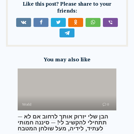
Like this post? Please share to your
friends:
You may also like
World
0
— הבן שלי יזרוק אותך לרחוב אם לא
תתחילי להקשיב לי! — סיננה חמותי
לעתיד, לידיה, מעל שולחן המטבח