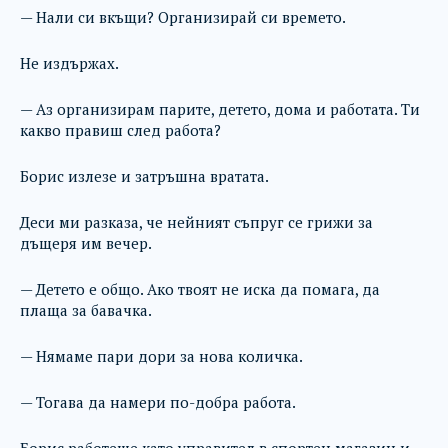
— Нали си вкъщи? Организирай си времето.
Не издържах.
— Аз организирам парите, детето, дома и работата. Ти
какво правиш след работа?
Борис излезе и затръшна вратата.
Деси ми разказа, че нейният съпруг се грижи за
дъщеря им вечер.
— Детето е общо. Ако твоят не иска да помага, да
плаща за бавачка.
— Нямаме пари дори за нова количка.
— Тогава да намери по-добра работа.