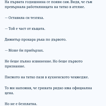
На първата годишнина се появи сам. Видя, че съм
превърнала работилницата на татко в ателие.
— Оставила си тезгяха.
— Той е част от къщата.
Димитър прокара ръка по дървото.
— Може би прибързах.
Не беше пълно извинение. Но беше първото
признание.
Писмото на татко пазя в кухненското чекмедже.
То ми напомня, че грижата рядко има официална
цена.
Но не е безплатна.