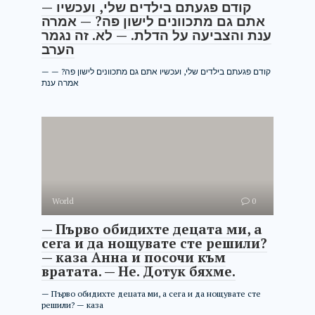
— קודם פגעתם בילדים שלי, ועכשיו
אתם גם מתכוונים לישון פה? — אמרה
ענת והצביעה על הדלת. — לא. זה נגמר
הערב
— קודם פגעתם בילדים שלי, ועכשיו אתם גם מתכוונים לישון פה? —
אמרה ענת
World
0
— Първо обидихте децата ми, а
сега и да нощувате сте решили?
— каза Анна и посочи към
вратата. — Не. Дотук бяхме.
— Първо обидихте децата ми, а сега и да нощувате сте
решили? — каза