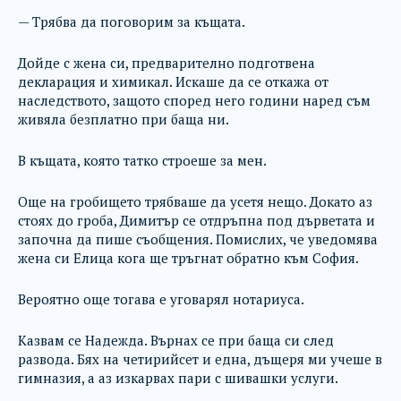
— Трябва да поговорим за къщата.
Дойде с жена си, предварително подготвена
декларация и химикал. Искаше да се откажа от
наследството, защото според него години наред съм
живяла безплатно при баща ни.
В къщата, която татко строеше за мен.
Още на гробището трябваше да усетя нещо. Докато аз
стоях до гроба, Димитър се отдръпна под дърветата и
започна да пише съобщения. Помислих, че уведомява
жена си Елица кога ще тръгнат обратно към София.
Вероятно още тогава е уговарял нотариуса.
Казвам се Надежда. Върнах се при баща си след
развода. Бях на четирийсет и една, дъщеря ми учеше в
гимназия, а аз изкарвах пари с шивашки услуги.