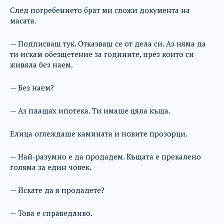
След погребението брат ми сложи документа на
масата.
— Подписваш тук. Отказваш се от дела си. Аз няма да
ти искам обезщетение за годините, през които си
живяла без наем.
— Без наем?
— Аз плащах ипотека. Ти имаше цяла къща.
Елица оглеждаше камината и новите прозорци.
— Най-разумно е да продадем. Къщата е прекалено
голяма за един човек.
— Искате да я продадете?
— Това е справедливо.