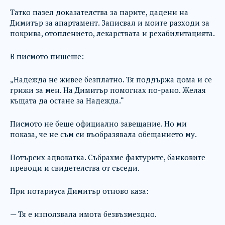
Татко пазел доказателства за парите, дадени на
Димитър за апартамент. Записвал и моите разходи за
покрива, отоплението, лекарствата и рехабилитацията.
В писмото пишеше:
„Надежда не живее безплатно. Тя поддържа дома и се
грижи за мен. На Димитър помогнах по-рано. Желая
къщата да остане за Надежда.“
Писмото не беше официално завещание. Но ми
показа, че не съм си въобразявала обещанието му.
Потърсих адвокатка. Събрахме фактурите, банковите
преводи и свидетелства от съседи.
При нотариуса Димитър отново каза:
— Тя е използвала имота безвъзмездно.