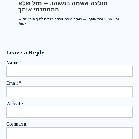
חולצה אשמה במשהו. — מזל שלא
התחתנתי איתך
— זהו! אני עוזבת אותך! — צעקה מירב, וזרקה בגדים לתוך תיק ענק
כאילו
Leave a Reply
Name
*
Email
*
Website
Comment