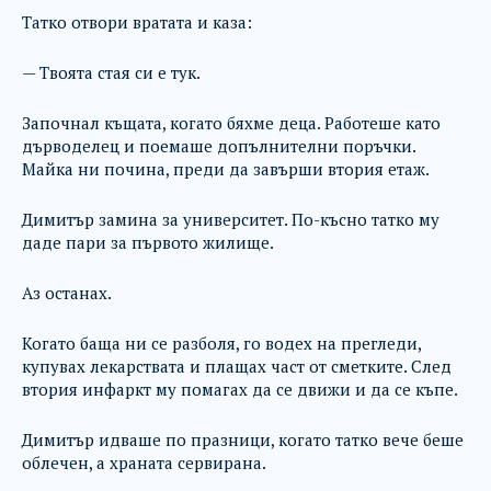
Татко отвори вратата и каза:
— Твоята стая си е тук.
Започнал къщата, когато бяхме деца. Работеше като
дърводелец и поемаше допълнителни поръчки.
Майка ни почина, преди да завърши втория етаж.
Димитър замина за университет. По-късно татко му
даде пари за първото жилище.
Аз останах.
Когато баща ни се разболя, го водех на прегледи,
купувах лекарствата и плащах част от сметките. След
втория инфаркт му помагах да се движи и да се къпе.
Димитър идваше по празници, когато татко вече беше
облечен, а храната сервирана.