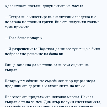
Адвокатката постави документите на масата.
— Сестра ви е инвестирала значителни средства и е
полагала постоянни грижи. Вие сте получили голяма
сума приживе.
— Това беше подарък.
— И разрешението Надежда да живее тук също е било
доброволно решение на баща ви.
Елица започна да настоява за висока оценка на
къщата.
Нотариусът обясни, че съдебният спор ще разгледа
предишните дарения и вложенията на всеки.
Преговорите продължиха няколко месеца. Накрая
къщата остана за мен. Димитър получи спестяванията,
автомобила и малка нива. Аз взех заем за остатъка.