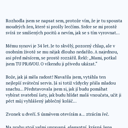
Rozhodla jsem se napsat sem, protože vím, že je tu spousta
moudrých žen, které si prošly lecčíms. Srdce se mi prostě
svírá ze smíšených pocitů a nevím, jak se s tím vyrovnat…
Mému synovi je 34 let. Je to skvělý, pozorný chlap, ale v
osobním životě se mu nějak dlouho nedařilo. A najednou,
asi před měsícem, se prostě rozzářil. Řekl: „Mami, potkal
jsem TU PRAVOU. O víkendu ji přivedu ukázat.“
Bože, jak já měla radost! Navařila jsem, vytáhla ten
nejlepší sváteční servis. Já si totiž vždycky přála mladou
snachu… Představovala jsem si, jak jí budu pomáhat
vybírat svatební šaty, jak budu hlídat malá vnoučata, učit ji
péct můj vyhlášený jablečný koláč…
Zvonek u dveří. S úsměvem otevírám a… ztrácím řeč.
Na prahu stojí velmi upravená, elegantní, krásná žena.