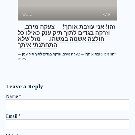
World
0
— זהו! אני עוזבת אותך! — צעקה מירב,
וזרקה בגדים לתוך תיק ענק כאילו כל
חולצה אשמה במשהו. — מזל שלא
התחתנתי איתך
— זהו! אני עוזבת אותך! — צעקה מירב, וזרקה בגדים לתוך תיק ענק
כאילו
Leave a Reply
Name
*
Email
*