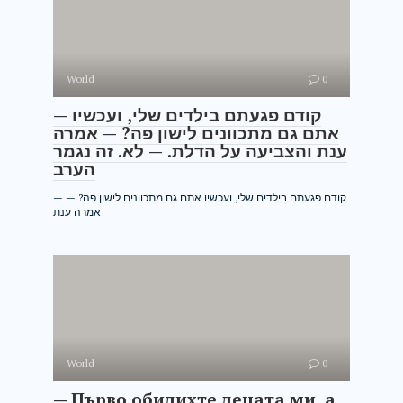
World
0
— קודם פגעתם בילדים שלי, ועכשיו
אתם גם מתכוונים לישון פה? — אמרה
ענת והצביעה על הדלת. — לא. זה נגמר
הערב
— קודם פגעתם בילדים שלי, ועכשיו אתם גם מתכוונים לישון פה? —
אמרה ענת
World
0
— Първо обидихте децата ми, а