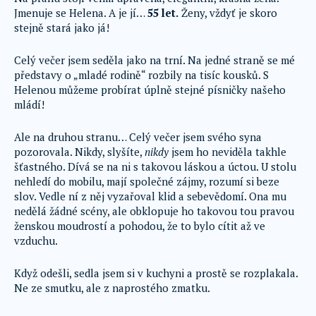
Jmenuje se Helena. A je jí…
55 let.
Ženy, vždyť je skoro
stejně stará jako já!
Celý večer jsem seděla jako na trní. Na jedné straně se mé
představy o „mladé rodině“ rozbily na tisíc kousků. S
Helenou můžeme probírat úplně stejné písničky našeho
mládí!
Ale na druhou stranu… Celý večer jsem svého syna
pozorovala. Nikdy, slyšíte,
nikdy
jsem ho neviděla takhle
šťastného. Dívá se na ni s takovou láskou a úctou. U stolu
nehledí do mobilu, mají společné zájmy, rozumí si beze
slov. Vedle ní z něj vyzařoval klid a sebevědomí. Ona mu
nedělá žádné scény, ale obklopuje ho takovou tou pravou
ženskou moudrostí a pohodou, že to bylo cítit až ve
vzduchu.
Když odešli, sedla jsem si v kuchyni a prostě se rozplakala.
Ne ze smutku, ale z naprostého zmatku.