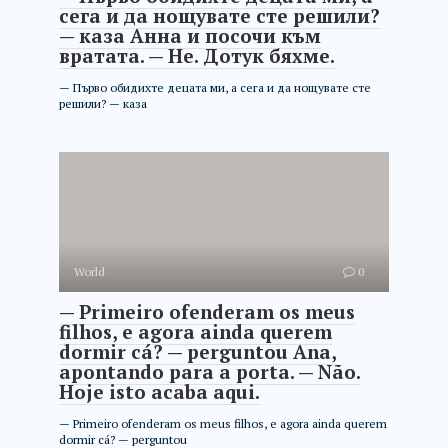
сега и да нощувате сте решили?
— каза Анна и посочи към
вратата. — Не. Дотук бяхме.
— Първо обидихте децата ми, а сега и да нощувате сте
решили? — каза
World
0
— Primeiro ofenderam os meus
filhos, e agora ainda querem
dormir cá? — perguntou Ana,
apontando para a porta. — Não.
Hoje isto acaba aqui.
— Primeiro ofenderam os meus filhos, e agora ainda querem
dormir cá? — perguntou