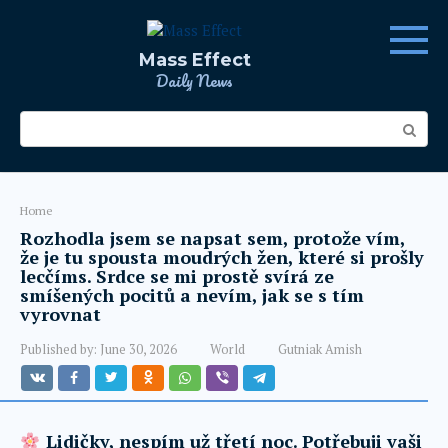
Skip
to
content
Mass Effect
Daily News
Search:
Home
Rozhodla jsem se napsat sem, protože vím,
že je tu spousta moudrých žen, které si prošly
lecčíms. Srdce se mi prostě svírá ze
smíšených pocitů a nevím, jak se s tím
vyrovnat
Published by:
June 30, 2026
World
Gutniak Amish
Lidičky, nespím už třetí noc. Potřebuji vaši