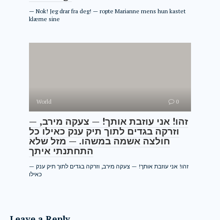
— Nok! Jeg drar fra deg! — ropte Marianne mens hun kastet
klærne sine
World
0
— זהו! אני עוזבת אותך! — צעקה מירב,
וזרקה בגדים לתוך תיק ענק כאילו כל
חולצה אשמה במשהו. — מזל שלא
התחתנתי איתך
— זהו! אני עוזבת אותך! — צעקה מירב, וזרקה בגדים לתוך תיק ענק
כאילו
Leave a Reply