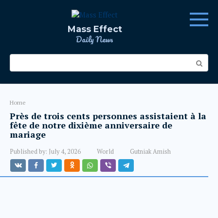
Skip
to
content
Mass Effect
Daily News
Search:
Home
Près de trois cents personnes assistaient à la
fête de notre dixième anniversaire de
mariage
Published by:
July 4, 2026
World
Gutniak Amish