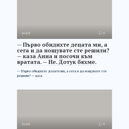
World
0
— Първо обидихте децата ми, а
сега и да нощувате сте решили?
— каза Анна и посочи към
вратата. — Не. Дотук бяхме.
— Първо обидихте децата ми, а сега и да нощувате сте
решили? — каза
World
0