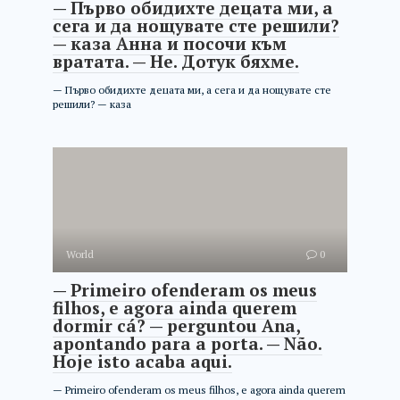
— Първо обидихте децата ми, а
сега и да нощувате сте решили?
— каза Анна и посочи към
вратата. — Не. Дотук бяхме.
— Първо обидихте децата ми, а сега и да нощувате сте
решили? — каза
World
0
— Primeiro ofenderam os meus
filhos, e agora ainda querem
dormir cá? — perguntou Ana,
apontando para a porta. — Não.
Hoje isto acaba aqui.
— Primeiro ofenderam os meus filhos, e agora ainda querem