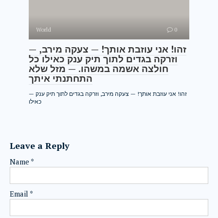
World
0
— זהו! אני עוזבת אותך! — צעקה מירב,
וזרקה בגדים לתוך תיק ענק כאילו כל
חולצה אשמה במשהו. — מזל שלא
התחתנתי איתך
— זהו! אני עוזבת אותך! — צעקה מירב, וזרקה בגדים לתוך תיק ענק
כאילו
Leave a Reply
Name
*
Email
*