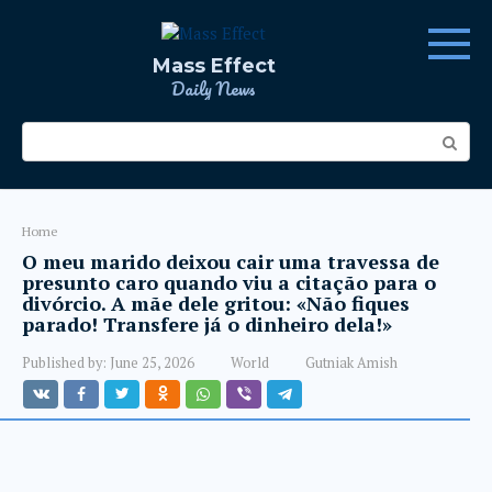
Skip
to
content
Mass Effect
Daily News
Search:
Home
O meu marido deixou cair uma travessa de
presunto caro quando viu a citação para o
divórcio. A mãe dele gritou: «Não fiques
parado! Transfere já o dinheiro dela!»
Published by:
June 25, 2026
World
Gutniak Amish