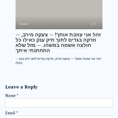
World
0
— זהו! אני עוזבת אותך! — צעקה מירב,
וזרקה בגדים לתוך תיק ענק כאילו כל
חולצה אשמה במשהו. — מזל שלא
התחתנתי איתך
— זהו! אני עוזבת אותך! — צעקה מירב, וזרקה בגדים לתוך תיק ענק
כאילו
Leave a Reply
Name
*
Email
*