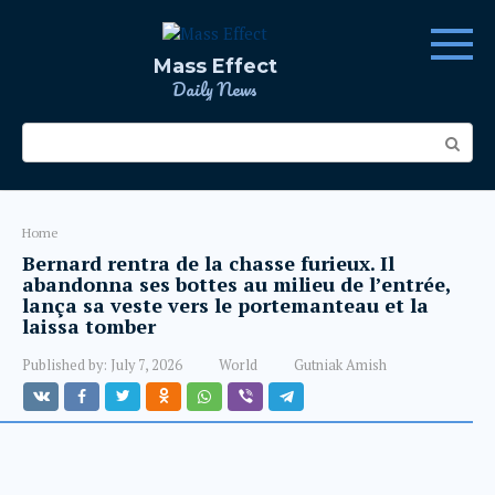
Skip
to
content
Mass Effect
Daily News
Search:
Home
Bernard rentra de la chasse furieux. Il
abandonna ses bottes au milieu de l’entrée,
lança sa veste vers le portemanteau et la
laissa tomber
Published by:
July 7, 2026
World
Gutniak Amish