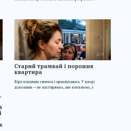
UA
0
Старий трамвай і порожня
квартира
Віра відклала смичок і прислухалась. У двері
дзвонили — не настирливо, але впевнено, з
.
м
і
к