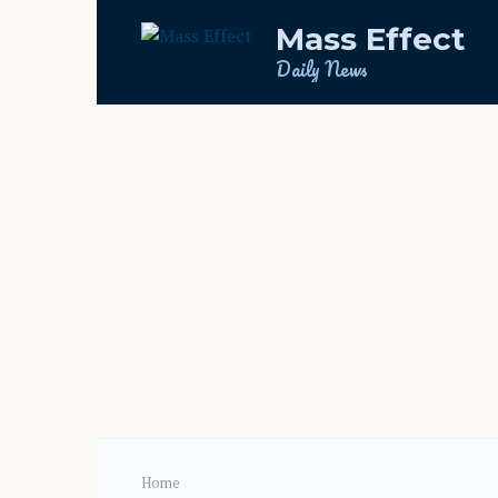
Skip
Mass Effect
to
content
Daily News
Home