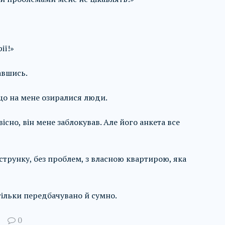
ії!»
авшись.
 що на мене озиралися люди.
існо, він мене заблокував. Але його анкета все
: струнку, без проблем, з власною квартирою, яка
тільки передбачувано й сумно.
0