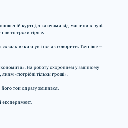
поношеній куртці, з ключами від машини в руці.
— навіть трохи гірше.
 схвально кивнув і почав говорити. Точніше —
економити». На роботу охоронцем у змінному
к, яким «потрібні тільки гроші».
, його тон одразу змінився.
й експеримент.