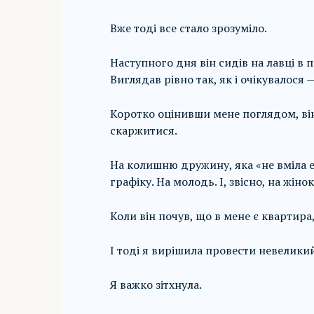
Вже тоді все стало зрозуміло.
Наступного дня він сидів на лавці в 
Виглядав рівно так, як і очікувалося 
Коротко оцінивши мене поглядом, він
скаржитися.
На колишню дружину, яка «не вміла 
графіку. На молодь. І, звісно, на жіно
Коли він почув, що в мене є квартира
І тоді я вирішила провести невелики
Я важко зітхнула.