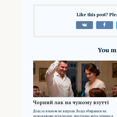
Like this post? Pl
You ma
UA
0
Чорний лак на чужому взутті
Дощ за вікном не вщухав. Вода збиралася на
пожовклому підвіконні, протікала крізь щілину в