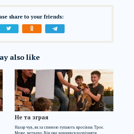
ease share to your friends:
y also like
UA
0
Не та зграя
Назар чув, як за спиною гупають кросівки. Троє.
Може, четверо. Він уже навчився розрізняти