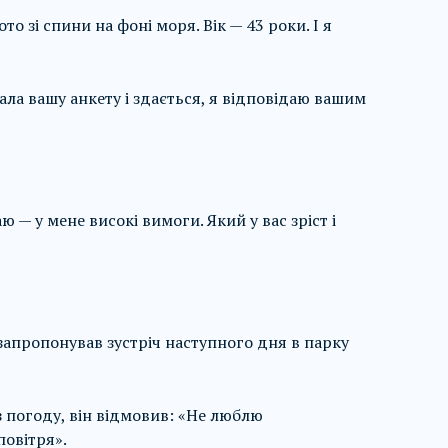
о зі спини на фоні моря. Вік — 43 роки. І я
ала вашу анкету і здається, я відповідаю вашим
 — у мене високі вимоги. Який у вас зріст і
 запропонував зустріч наступного дня в парку
 погоду, він відмовив: «Не люблю
повітря».