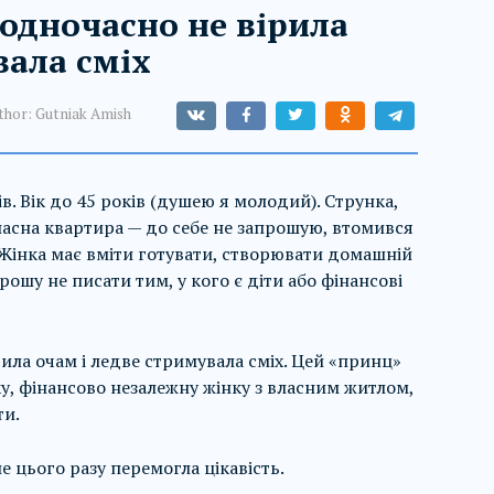
 одночасно не вірила
вала сміх
thor:
Gutniak Amish
. Вік до 45 років (душею я молодий). Струнка,
ласна квартира — до себе не запрошую, втомився
. Жінка має вміти готувати, створювати домашній
рошу не писати тим, у кого є діти або фінансові
рила очам і ледве стримувала сміх. Цей «принц»
у, фінансово незалежну жінку з власним житлом,
ти.
е цього разу перемогла цікавість.