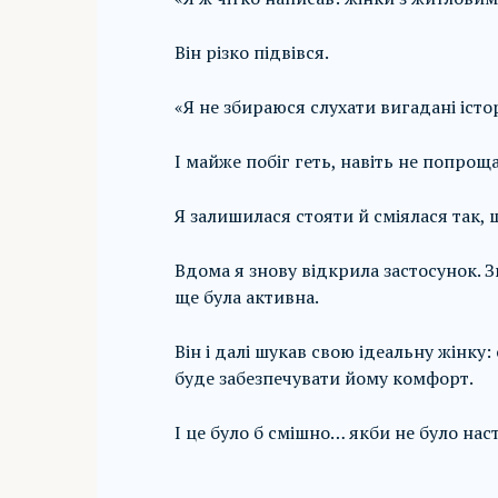
Він різко підвівся.
«Я не збираюся слухати вигадані істор
І майже побіг геть, навіть не попрощ
Я залишилася стояти й сміялася так,
Вдома я знову відкрила застосунок. Зв
ще була активна.
Він і далі шукав свою ідеальну жінку
буде забезпечувати йому комфорт.
І це було б смішно… якби не було нас