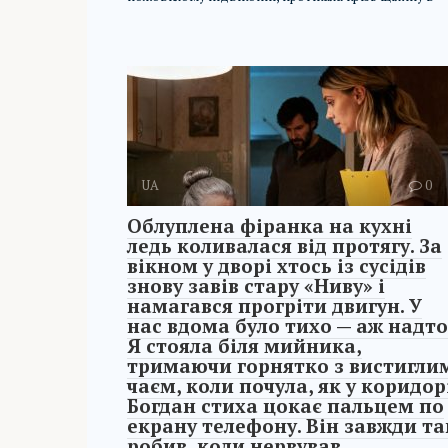
UA
0
Облуплена фіранка на кухні
ледь коливалася від протягу. За
вікном у дворі хтось із сусідів
знову завів стару «Ниву» і
намагався прогріти двигун. У
нас вдома було тихо — аж надто
Я стояла біля мийника,
тримаючи горнятко з вистигли
чаєм, коли почула, як у коридор
Богдан стиха цокає пальцем по
екрану телефону. Він завжди та
робив, коли нервував.