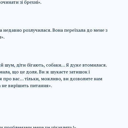
очинати зі брехні».
а недавно розлучилася. Вона переїхала до мене з
».
ий шум, діти бігають, собаки… Я дуже втомилася.
ала, що це доля. Ви ж шукаєте затишок і
ся про вас… тільки, можливо, ви дозволите нам
а не вирішить питання».
ми проблемами мене не цікавлять!»