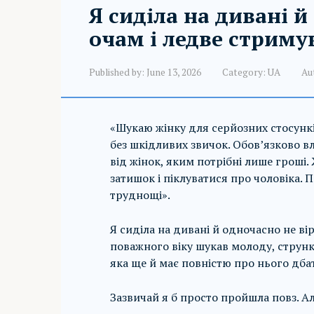
Я сиділа на дивані й
очам і ледве стриму
Published by:
June 13, 2026
Category:
UA
Au
«Шукаю жінку для серйозних стосунків
без шкідливих звичок. Обов’язково в
від жінок, яким потрібні лише гроші
затишок і піклуватися про чоловіка. П
труднощі».
Я сиділа на дивані й одночасно не ві
поважного віку шукав молоду, струнк
яка ще й має повністю про нього дба
Зазвичай я б просто пройшла повз. Ал