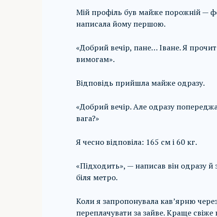
Мій профіль був майже порожній — фот
написала йому першою.
«Добрий вечір, пане… Іване. Я прочит
вимогам».
Відповідь прийшла майже одразу.
«Добрий вечір. Але одразу попереджаю
вага?»
Я чесно відповіла: 165 см і 60 кг.
«Підходить», — написав він одразу й
біля метро.
Коли я запропонувала кав’ярню через
переплачувати за зайве. Краще свіже 