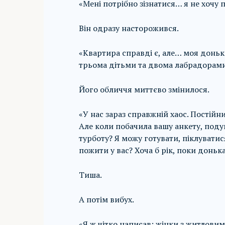
«Мені потрібно зізнатися… я не хочу п
Він одразу насторожився.
«Квартира справді є, але… моя доньк
трьома дітьми та двома лабрадорами
Його обличчя миттєво змінилося.
«У нас зараз справжній хаос. Постійн
Але коли побачила вашу анкету, подум
турботу? Я можу готувати, піклувати
пожити у вас? Хоча б рік, поки доньк
Тиша.
А потім вибух.
«Я ж чітко написав: жінки з житлови