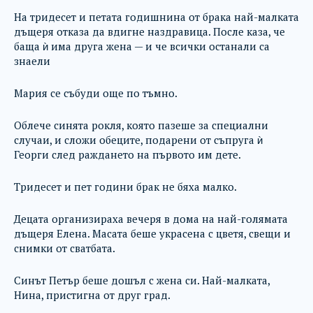
На тридесет и петата годишнина от брака най-малката
дъщеря отказа да вдигне наздравица. После каза, че
баща ѝ има друга жена — и че всички останали са
знаели
Мария се събуди още по тъмно.
Облече синята рокля, която пазеше за специални
случаи, и сложи обеците, подарени от съпруга ѝ
Георги след раждането на първото им дете.
Тридесет и пет години брак не бяха малко.
Децата организираха вечеря в дома на най-голямата
дъщеря Елена. Масата беше украсена с цветя, свещи и
снимки от сватбата.
Синът Петър беше дошъл с жена си. Най-малката,
Нина, пристигна от друг град.