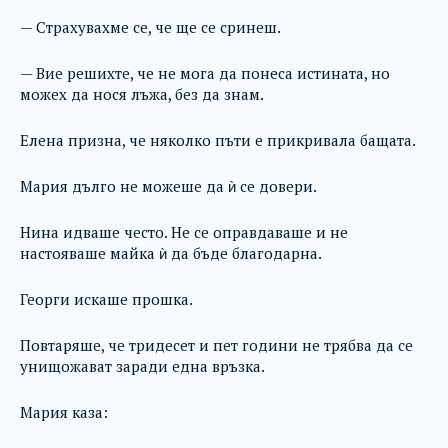
— Страхувахме се, че ще се сринеш.
— Вие решихте, че не мога да понеса истината, но
можех да нося лъжа, без да знам.
Елена призна, че няколко пъти е прикривала бащата.
Мария дълго не можеше да ѝ се довери.
Нина идваше често. Не се оправдаваше и не
настояваше майка ѝ да бъде благодарна.
Георги искаше прошка.
Повтаряше, че тридесет и пет години не трябва да се
унищожават заради една връзка.
Мария каза: