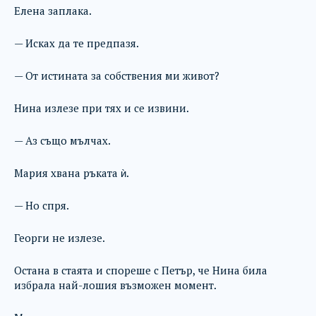
Елена заплака.
— Исках да те предпазя.
— От истината за собствения ми живот?
Нина излезе при тях и се извини.
— Аз също мълчах.
Мария хвана ръката ѝ.
— Но спря.
Георги не излезе.
Остана в стаята и спореше с Петър, че Нина била
избрала най-лошия възможен момент.