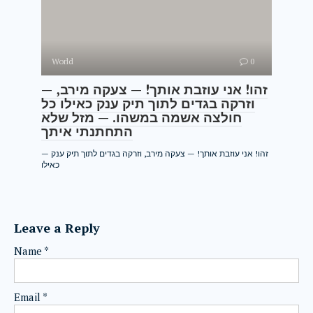
World
0
— זהו! אני עוזבת אותך! — צעקה מירב,
וזרקה בגדים לתוך תיק ענק כאילו כל
חולצה אשמה במשהו. — מזל שלא
התחתנתי איתך
— זהו! אני עוזבת אותך! — צעקה מירב, וזרקה בגדים לתוך תיק ענק
כאילו
Leave a Reply
Name
*
Email
*