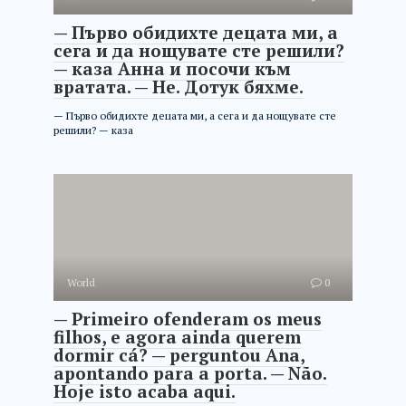
— Първо обидихте децата ми, а
сега и да нощувате сте решили?
— каза Анна и посочи към
вратата. — Не. Дотук бяхме.
— Първо обидихте децата ми, а сега и да нощувате сте
решили? — каза
World
0
— Primeiro ofenderam os meus
filhos, e agora ainda querem
dormir cá? — perguntou Ana,
apontando para a porta. — Não.
Hoje isto acaba aqui.