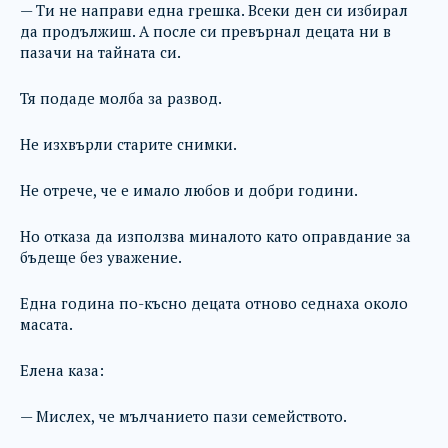
— Ти не направи една грешка. Всеки ден си избирал
да продължиш. А после си превърнал децата ни в
пазачи на тайната си.
Тя подаде молба за развод.
Не изхвърли старите снимки.
Не отрече, че е имало любов и добри години.
Но отказа да използва миналото като оправдание за
бъдеще без уважение.
Една година по-късно децата отново седнаха около
масата.
Елена каза:
— Мислех, че мълчанието пази семейството.