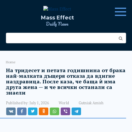
Skip
to
content
Mass Effect
Daily News
Search:
Home
На тридесет и петата годишнина от брака
най-малката дъщеря отказа да вдигне
наздравица. После каза, че баща ѝ има
друга жена — и че всички останали са
знаели
Published by:
July 1, 2026
World
Gutniak Amish