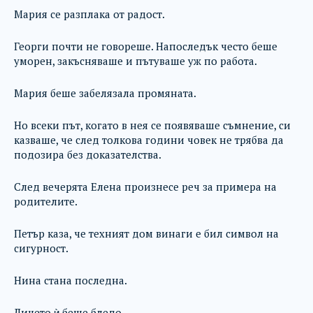
Мария се разплака от радост.
Георги почти не говореше. Напоследък често беше
уморен, закъсняваше и пътуваше уж по работа.
Мария беше забелязала промяната.
Но всеки път, когато в нея се появяваше съмнение, си
казваше, че след толкова години човек не трябва да
подозира без доказателства.
След вечерята Елена произнесе реч за примера на
родителите.
Петър каза, че техният дом винаги е бил символ на
сигурност.
Нина стана последна.
Лицето ѝ беше бледо.