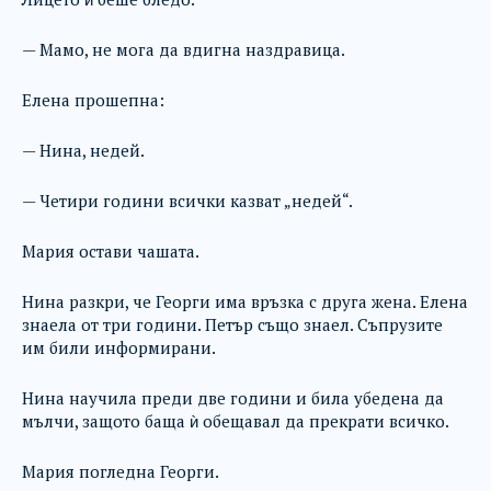
— Мамо, не мога да вдигна наздравица.
Елена прошепна:
— Нина, недей.
— Четири години всички казват „недей“.
Мария остави чашата.
Нина разкри, че Георги има връзка с друга жена. Елена
знаела от три години. Петър също знаел. Съпрузите
им били информирани.
Нина научила преди две години и била убедена да
мълчи, защото баща ѝ обещавал да прекрати всичко.
Мария погледна Георги.