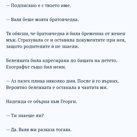
— Подписано е с твоето име.
— Валя беше моята братовчедка.
Тя обясни, че братовчедка ѝ била бременна от женен
мъж. Страхувала се и оставила документите при нея,
защото родителите ѝ не знаели.
Бележката била адресирана до бащата на детето.
Ехографът също бил неин.
— Аз пазех плика няколко дни. После ѝ го върнах.
Вероятно бележката е останала в чантата ми.
Надежда се обърна към Георги.
— Ти знаеше ли?
— Да. Валя ми разказа тогава.