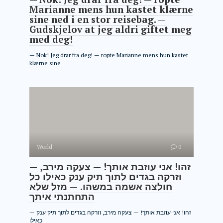
Marianne mens hun kastet klærne
sine ned i en stor reisebag. —
Gudskjelov at jeg aldri giftet meg
med deg!
— Nok! Jeg drar fra deg! — ropte Marianne mens hun kastet
klærne sine
World
0
— זהו! אני עוזבת אותך! — צעקה מירב,
וזרקה בגדים לתוך תיק ענק כאילו כל
חולצה אשמה במשהו. — מזל שלא
התחתנתי איתך
— זהו! אני עוזבת אותך! — צעקה מירב, וזרקה בגדים לתוך תיק ענק
כאילו