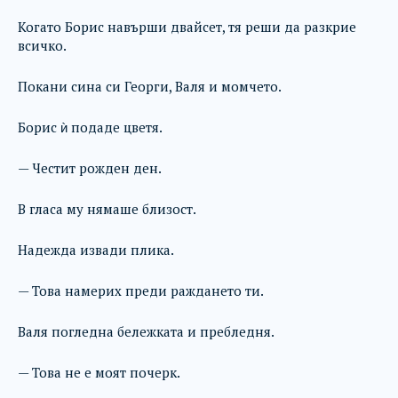
Когато Борис навърши двайсет, тя реши да разкрие
всичко.
Покани сина си Георги, Валя и момчето.
Борис ѝ подаде цветя.
— Честит рожден ден.
В гласа му нямаше близост.
Надежда извади плика.
— Това намерих преди раждането ти.
Валя погледна бележката и пребледня.
— Това не е моят почерк.