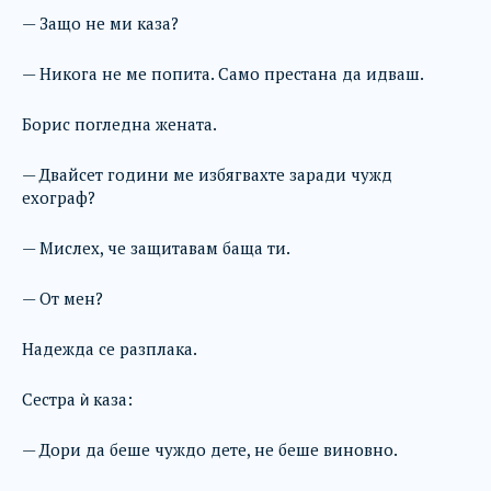
— Защо не ми каза?
— Никога не ме попита. Само престана да идваш.
Борис погледна жената.
— Двайсет години ме избягвахте заради чужд
ехограф?
— Мислех, че защитавам баща ти.
— От мен?
Надежда се разплака.
Сестра ѝ каза:
— Дори да беше чуждо дете, не беше виновно.