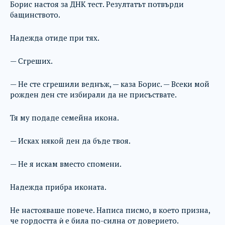
Борис настоя за ДНК тест. Резултатът потвърди
бащинството.
Надежда отиде при тях.
— Сгреших.
— Не сте сгрешили веднъж, — каза Борис. — Всеки мой
рожден ден сте избирали да не присъствате.
Тя му подаде семейна икона.
— Исках някой ден да бъде твоя.
— Не я искам вместо спомени.
Надежда прибра иконата.
Не настояваше повече. Написа писмо, в което призна,
че гордостта ѝ е била по-силна от доверието.