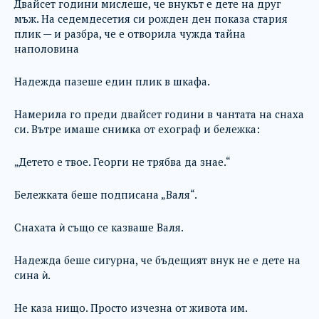
Двайсет години мислеше, че внукът е дете на друг
мъж. На седемдесетия си рожден ден показа стария
плик — и разбра, че е отворила чужда тайна
наполовина
Надежда пазеше един плик в шкафа.
Намерила го преди двайсет години в чантата на снаха
си. Вътре имаше снимка от ехограф и бележка:
„Детето е твое. Георги не трябва да знае.“
Бележката беше подписана „Валя“.
Снахата ѝ също се казваше Валя.
Надежда беше сигурна, че бъдещият внук не е дете на
сина ѝ.
Не каза нищо. Просто изчезна от живота им.