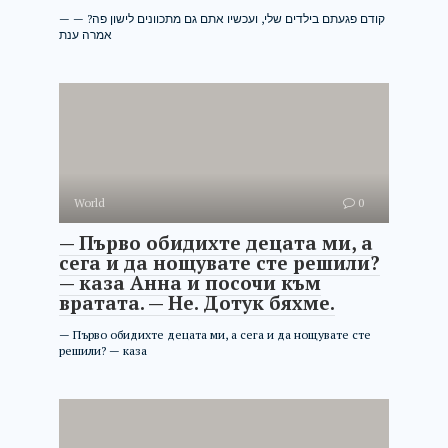
— קודם פגעתם בילדים שלי, ועכשיו אתם גם מתכוונים לישון פה? —
אמרה ענת
World
0
— Първо обидихте децата ми, а
сега и да нощувате сте решили?
— каза Анна и посочи към
вратата. — Не. Дотук бяхме.
— Първо обидихте децата ми, а сега и да нощувате сте
решили? — каза