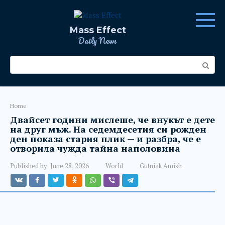
Skip
to
content
Mass Effect
Daily News
Search:
Home
Двайсет години мислеше, че внукът е дете
на друг мъж. На седемдесетия си рожден
ден показа стария плик — и разбра, че е
отворила чужда тайна наполовина
Published by:
June 28, 2026
World
Gutniak Amish