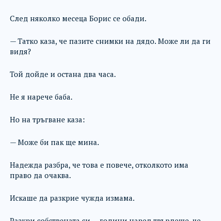
След няколко месеца Борис се обади.
— Татко каза, че пазите снимки на дядо. Може ли да ги
видя?
Той дойде и остана два часа.
Не я нарече баба.
Но на тръгване каза:
— Може би пак ще мина.
Надежда разбра, че това е повече, отколкото има
право да очаква.
Искаше да разкрие чужда измама.
Разкри собствената си — години наред твърдеше, че