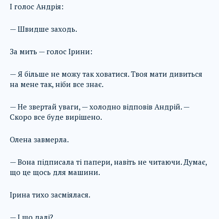
І голос Андрія:
— Швидше заходь.
За мить — голос Ірини:
— Я більше не можу так ховатися. Твоя мати дивиться
на мене так, ніби все знає.
— Не звертай уваги, — холодно відповів Андрій. —
Скоро все буде вирішено.
Олена завмерла.
— Вона підписала ті папери, навіть не читаючи. Думає,
що це щось для машини.
Ірина тихо засміялася.
— І що далі?