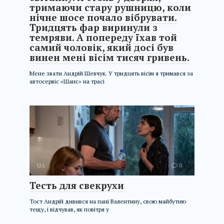
тримаючи стару рушницю, коли
нічне шосе почало вібрувати.
Тридцять фар виринули з
темряви. А попереду їхав той
самий чоловік, який досі був
винен мені вісім тисяч гривень.
Мене звати Андрій Шевчук. У тридцять вісім я тримався за
автосервіс «Шанс» на трасі
UA
0
Тесть для свекрухи
Тост Андрій дивився на пані Валентину, свою майбутню
тещу, і відчував, як повітря у