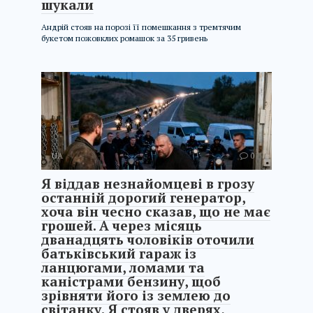
шукали
Андрій стояв на порозі її помешкання з тремтячим
букетом пожовклих ромашок за 35 гривень
UA
0
Я віддав незнайомцеві в грозу
останній дорогий генератор,
хоча він чесно сказав, що не має
грошей. А через місяць
дванадцять чоловіків оточили
батьківський гараж із
ланцюгами, ломами та
каністрами бензину, щоб
зрівняти його із землею до
світанку. Я стояв у дверях,