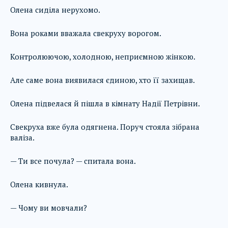
Олена сиділа нерухомо.
Вона роками вважала свекруху ворогом.
Контролюючою, холодною, неприємною жінкою.
Але саме вона виявилася єдиною, хто її захищав.
Олена підвелася й пішла в кімнату Надії Петрівни.
Свекруха вже була одягнена. Поруч стояла зібрана
валіза.
— Ти все почула? — спитала вона.
Олена кивнула.
— Чому ви мовчали?