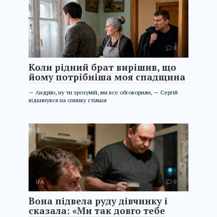
UA
0
Коли рідний брат вирішив, що
йому потрібніша моя спадщина
— Андрію, ну ти зрозумій, ми все обговорили, — Сергій
відкинувся на спинку стільця
UA
0
Вона підвела руду дівчинку і
сказала: «Ми так довго тебе