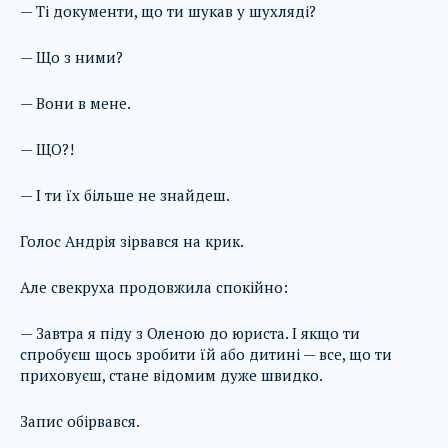
— Ті документи, що ти шукав у шухляді?
— Що з ними?
— Вони в мене.
— ЩО?!
— І ти їх більше не знайдеш.
Голос Андрія зірвався на крик.
Але свекруха продовжила спокійно:
— Завтра я піду з Оленою до юриста. І якщо ти
спробуєш щось зробити їй або дитині — все, що ти
приховуєш, стане відомим дуже швидко.
Запис обірвався.