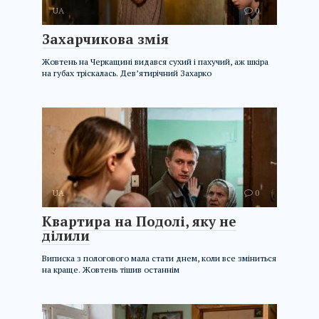
UA
0
Захарчикова змія
Жовтень на Черкащині видався сухий і пахучий, аж шкіра
на губах тріскалась. Дев’ятирічний Захарко
UA
0
Квартира на Подолі, яку не
ділили
Виписка з пологового мала стати днем, коли все зміниться
на краще. Жовтень тішив останнім