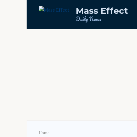
Skip
Mass Effect
to
content
Daily News
Home