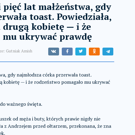
i pięć lat małżeństwa, gdy
rwała toast. Powiedziała,
 drugą kobietę — i że
o mu ukrywać prawdę
or:
Gutniak Amish
twa, gdy najmłodsza córka przerwała toast.
gą kobietę — i że rodzeństwo pomagało mu ukrywać
 do ważnego święta.
uszek od męża i buty, których prawie nigdy nie
tała z Andrzejem przed ołtarzem, przekonana, że zna
ek.