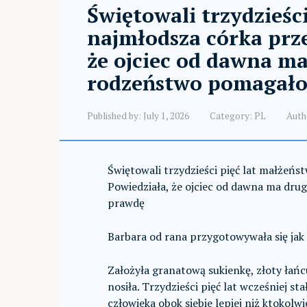
Świętowali trzydzieśc
najmłodsza córka prze
że ojciec od dawna ma
rodzeństwo pomagał
Published by:
July 1, 2026
Category:
PL
Auth
Świętowali trzydzieści pięć lat małżeńs
Powiedziała, że ojciec od dawna ma dru
prawdę
Barbara od rana przygotowywała się jak
Założyła granatową sukienkę, złoty łańc
nosiła. Trzydzieści pięć lat wcześniej s
człowieka obok siebie lepiej niż ktokolwi