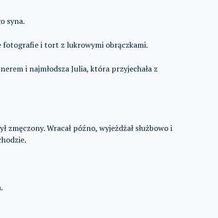
go syna.
re fotografie i tort z lukrowymi obrączkami.
nerem i najmłodsza Julia, która przyjechała z
 był zmęczony. Wracał późno, wyjeżdżał służbowo i
chodzie.
.