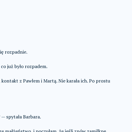
ię rozpadnie.
 co już było rozpadem.
 kontakt z Pawłem i Martą. Nie karała ich. Po prostu
 — spytała Barbara.
e małżeństwo, i poczułam, że jeśli znów zamilknę,