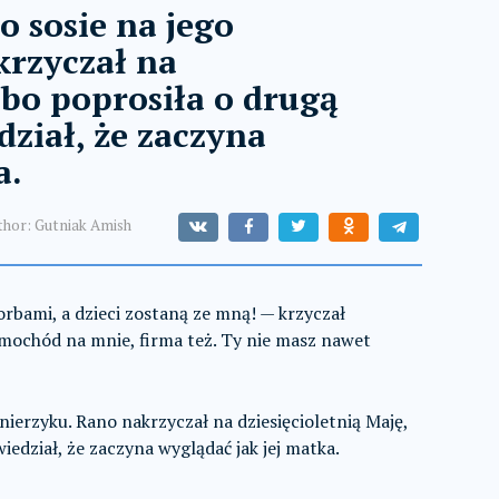
 sosie na jego
krzyczał na
 bo poprosiła o drugą
ział, że zaczyna
a.
thor:
Gutniak Amish
orbami, a dzieci zostaną ze mną! — krzyczał
amochód na mnie, firma też. Ty nie masz nawet
nierzyku. Rano nakrzyczał na dziesięcioletnią Maję,
edział, że zaczyna wyglądać jak jej matka.