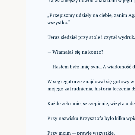
Najważniejszy dowód znalazłam w jego po
„Przepiszmy udziały na ciebie, zanim Ag
wszystko.“
Teraz siedział przy stole i czytał wydruk
— Włamałaś się na konto?
— Hasłem było imię syna. A wiadomość d
W segregatorze znajdował się gotowy w
mojego zatrudnienia, historia leczenia dz
Każde zebranie, szczepienie, wizyta u d
Przy nazwisku Krzysztofa było kilka wpi
Przy moim — prawie wszystkie.