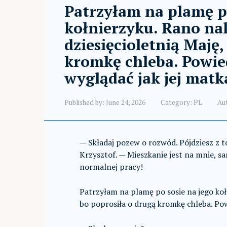
Patrzyłam na plamę po
kołnierzyku. Rano na
dziesięcioletnią Maję,
kromkę chleba. Powied
wyglądać jak jej matk
Published by:
June 24, 2026
Category:
PL
Au
— Składaj pozew o rozwód. Pójdziesz z t
Krzysztof. — Mieszkanie jest na mnie, s
normalnej pracy!
Patrzyłam na plamę po sosie na jego koł
bo poprosiła o drugą kromkę chleba. Powi