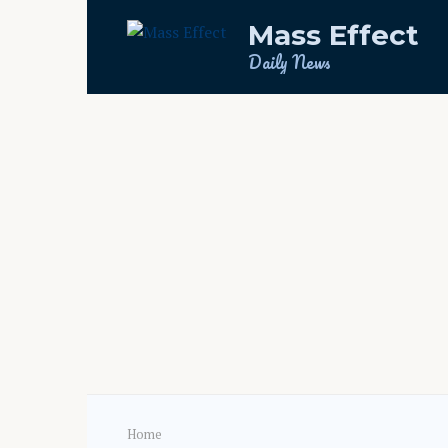
Skip
Mass Effect
to
content
Daily News
Home