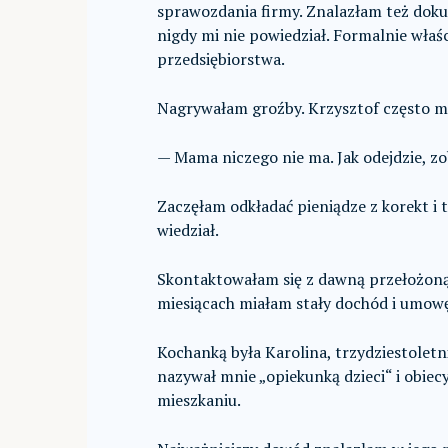
sprawozdania firmy. Znalazłam też dok
nigdy mi nie powiedział. Formalnie właśc
przedsiębiorstwa.
Nagrywałam groźby. Krzysztof często mó
— Mama niczego nie ma. Jak odejdzie, z
Zaczęłam odkładać pieniądze z korekt i
wiedział.
Skontaktowałam się z dawną przełożoną
miesiącach miałam stały dochód i umowę
Kochanką była Karolina, trzydziestolet
nazywał mnie „opiekunką dzieci“ i obie
mieszkaniu.