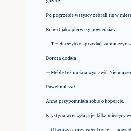
gazetę.
Po pogrzebie wszyscy zebrali się w mies
Robert jako pierwszy powiedział:
— Trzeba szybko sprzedać, zanim czynsz
Dorota dodała:
— Meble też można wystawić. Nie ma se
Paweł milczał.
Anna przypomniała sobie o kopercie.
Krystyna wręczyła ją jej kilka miesięcy w
— Otworzysz przy całej trójce, — powied