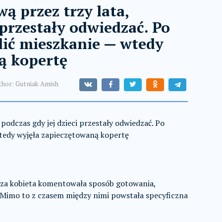
ą przez trzy lata,
 przestały odwiedzać. Po
elić mieszkanie — wtedy
ą kopertę
thor:
Gutniak Amish
 podczas gdy jej dzieci przestały odwiedzać. Po
wtedy wyjęła zapieczętowaną kopertę
rsza kobieta komentowała sposób gotowania,
. Mimo to z czasem między nimi powstała specyficzna