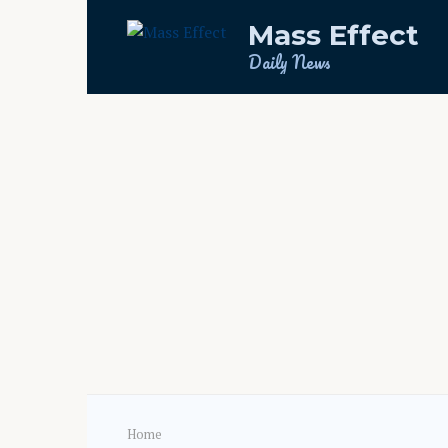
Skip
Mass Effect
to
content
Daily News
Home