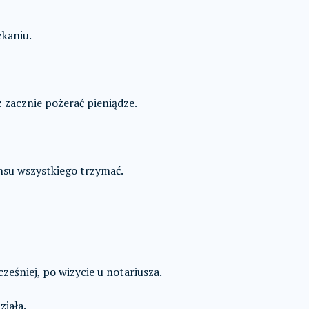
zkaniu.
 zacznie pożerać pieniądze.
nsu wszystkiego trzymać.
cześniej, po wizycie u notariusza.
ziała.